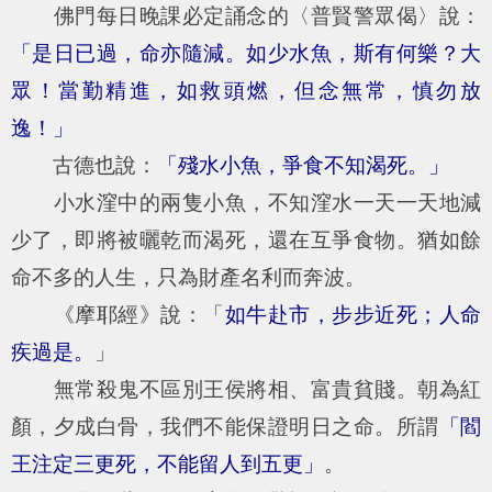
佛門每日晚課必定誦念的〈普賢警眾偈〉說：
「是日已過，命亦隨減。如少水魚，斯有何樂？大
眾！當勤精進，如救頭燃，但念無常，慎勿放
逸！」
古德也說：
「殘水小魚，爭食不知渴死。」
小水漥中的兩隻小魚，不知漥水一天一天地減
少了，即將被曬乾而渴死，還在互爭食物。猶如餘
命不多的人生，只為財產名利而奔波。
《摩耶經》說：「
如牛赴市，步步近死；人命
疾過是。
」
無常殺鬼不區別王侯將相、富貴貧賤。朝為紅
顏，夕成白骨，我們不能保證明日之命。所謂
「閻
王注定三更死，不能留人到五更」
。