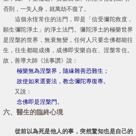
否則，一失人身，就萬劫不復了。
這個永恆常住的法門，即是「信受彌陀救度，
願生彌陀淨土」的淨土法門。彌陀淨土的極樂世界
是涅槃的世界，無衰無變，任何人只要念佛都能往
生，往生都能成佛，成佛即安樂自在、涅槃常住。
故，善導大師《法事讚》說：
極樂無為涅槃界，隨緣雜善恐難生；
故使如來選要法，教念彌陀專復專
。
又說：
念佛即是涅槃門。
六、醫生的臨終心境
從前以為死是他人的事，突然驚知也是自己的