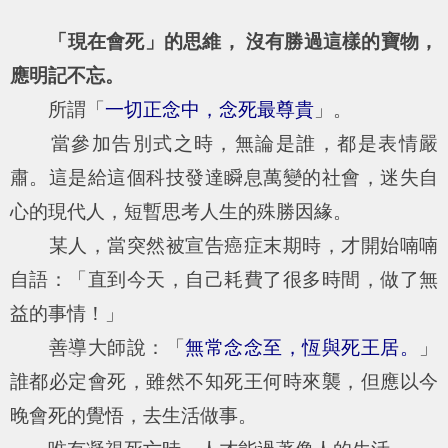
「現在會死」的思維， 沒有勝過這樣的寶物，
應明記不忘。
所謂「
一切正念中，念死最尊貴
」。
當參加告別式之時，無論是誰，都是表情嚴
肅。這是給這個科技發達瞬息萬變的社會，迷失自
心的現代人，短暫思考人生的殊勝因緣。
某人，當突然被宣告癌症末期時，才開始喃喃
自語：「直到今天，自己耗費了很多時間，做了無
益的事情！」
善導大師說：「
無常念念至，恆與死王居。
」
誰都必定會死，雖然不知死王何時來襲，但應以今
晚會死的覺悟，去生活做事。