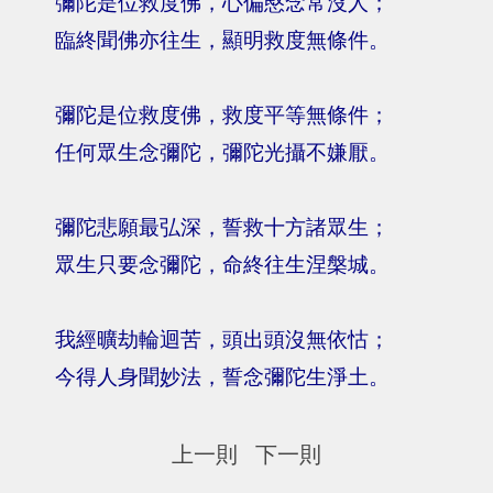
彌陀是位救度佛，心偏愍念常沒人；
臨終聞佛亦往生，顯明救度無條件。
彌陀是位救度佛，救度平等無條件；
任何眾生念彌陀，彌陀光攝不嫌厭。
彌陀悲願最弘深，誓救十方諸眾生；
眾生只要念彌陀，命終往生涅槃城。
我經曠劫輪迴苦，頭出頭沒無依怙；
今得人身聞妙法，誓念彌陀生淨土。
上一則
下一則