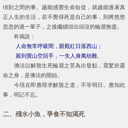
頃刻之間的事。越能感覺生命短促，就越能過著真
正人生的生活，若不覺得死是自己的事，則將悠悠
忽忽的過一輩子，之後繼續頭出頭沒的輪迴無盡。
有偈說：
人命無常呼吸間，眼觀紅日落西山；
親到寶山空回手，一失人身萬劫難
。
佛法以解脫生死輪迴之苦為出發點，震驚於露
命之身，是佛法的開始。
今現在即應尋求解脫之道，不等明日。應知此
事，明記不忘。
二、殘水小魚，爭食不知渴死