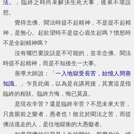
法。
」臨終之時尚未解決生死大事，後果不堪設
想。
覺得念佛、聞法時提不起精神，不是提不起精
神，是無心。起欲望時不是從心底生起嗎？憤怒時
不是全副精神嗎？
沒有嘴巴要說話是不可能的，並非念佛、聞法
時提不起精神，而是不知後生一大事。
善導大師說：「
一入地獄受長苦，始憶人間善
知識
。」乍見此偈，以為是在講死後，其實這是指
臨終的相狀。臨終方悔，悔已莫及。
是現在辛苦？還是臨終辛苦？不思未來大苦，
只貪眼前之樂者，愚者也！敗北於聞法之苦，而從
佛法逃走的人，是往地獄衝的大愚癡者。