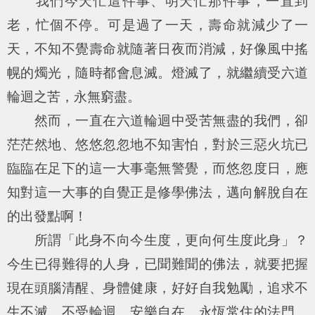
我們今天忙這件事、明天忙那件事，一直到
老，忙個不停。可是過了一天，壽命就減少了一
天，不知不覺壽命就隨著日夜而消減，好像風中搖
幌的燭光，隨時都會息滅。燈滅了，就繼續受六道
輪迴之苦，永無窮盡。
然而，一直在六道輪迴中受苦無盡的我們，卻
茫茫然地、悠悠忽忽地不知害怕，對於三惡火坑已
臨臨在足下的這一大事毫無警覺，而悠忽度日，應
知對這一大事的自覺正是修學佛法，邁向解脫自在
的出發點啊！
所謂「此身不向今生度，更向何生度此身」？
今生已得難得的人身，已聞難聞的佛法，就要把握
現在頭腦清醒、身體健康，好好自我勉勵，追求不
生不滅、不受輪迴、安樂自在、永恆常住的法門。