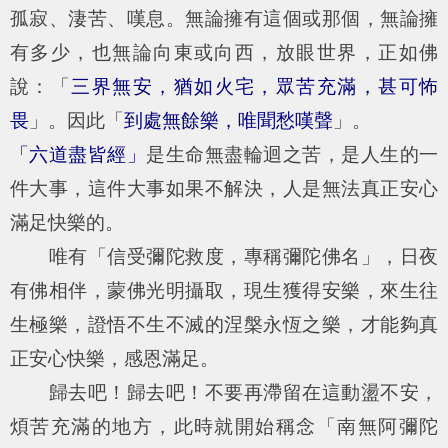
孤寂、淒苦、嘆息。無論擁有這個或那個，無論擁
有多少，也無論向東或向西，放眼世界，正如佛
說：「
三界無安，猶如火宅，眾苦充滿，甚可怖
畏
」。因此「
到處無餘樂，唯聞愁嘆聲
」。
「六道盡皆經」
是生命無盡輪迴之苦，是人生的一
件大事，這件大事如果不解決，人是無法真正安心
滿足快樂的。
唯有「信受彌陀救度，專稱彌陀佛名」，日夜
有佛相伴，蒙佛光明攝取，現生獲得安樂，來生往
生極樂，證悟不生不滅的涅槃永恆之樂，才能夠真
正安心快樂，感恩滿足。
歸去吧！歸去吧！不要再滯留在這動盪不安，
煩苦充滿的地方，此時就開始稱念「南無阿彌陀