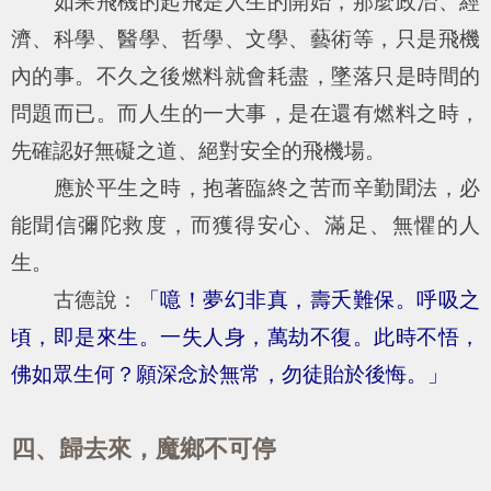
如果飛機的起飛是人生的開始，那麼政治、經
濟、科學、醫學、哲學、文學、藝術等，只是飛機
內的事。不久之後燃料就會耗盡，墜落只是時間的
問題而已。而人生的一大事，是在還有燃料之時，
先確認好無礙之道、絕對安全的飛機場。
應於平生之時，抱著臨終之苦而辛勤聞法，必
能聞信彌陀救度，而獲得安心、滿足、無懼的人
生。
古德說：
「噫！夢幻非真，壽夭難保。呼吸之
頃，即是來生。一失人身，萬劫不復。此時不悟，
佛如眾生何？願深念於無常，勿徒貽於後悔。」
四、歸去來，魔鄉不可停