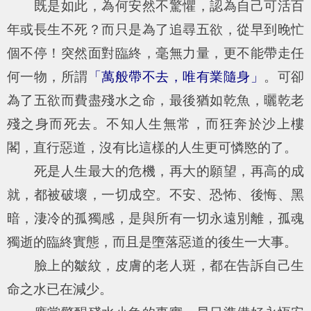
既是如此，為何安然不驚懼，認為自己可活百
年或長生不死？而只是為了追尋五欲，從早到晚忙
個不停！突然面對臨終，毫無力量，更不能帶走任
何一物，所謂
「萬般帶不去，唯有業隨身」
。可卻
為了五欲而費盡殘水之命，最後猶如乾魚，曬乾老
殘之身而死去。不知人生無常，而狂奔於沙上樓
閣，直行惡道，沒有比這樣的人生更可憐愍的了。
死是人生最大的危機，再大的願望，再高的成
就，都被破壞，一切成空。不安、恐怖、後悔、黑
暗，淒冷的孤獨感，是與所有一切永遠別離，孤魂
獨逝的臨終實態，而且是墮落惡道的後生一大事。
臉上的皺紋，皮膚的老人斑，都在告訴自己生
命之水已在減少。