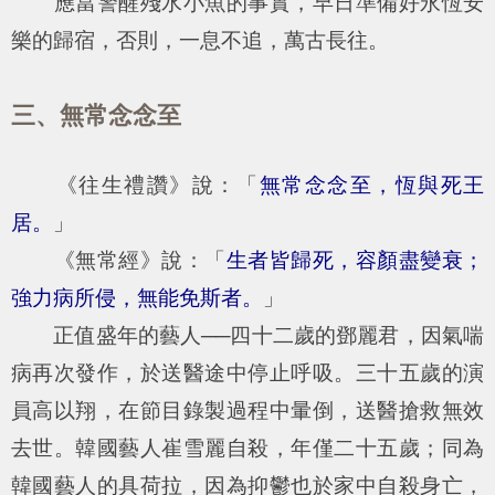
應當警醒殘水小魚的事實，早日準備好永恆安
樂的歸宿，否則，一息不追，萬古長往。
三、無常念念至
《往生禮讚》說：「
無常念念至，恆與死王
居。
」
《無常經》說：「
生者皆歸死，容顏盡變衰；
強力病所侵，無能免斯者。
」
正值盛年的藝人──四十二歲的鄧麗君，因氣喘
病再次發作，於送醫途中停止呼吸。三十五歲的演
員高以翔，在節目錄製過程中暈倒，送醫搶救無效
去世。韓國藝人崔雪麗自殺，年僅二十五歲；同為
韓國藝人的具荷拉，因為抑鬱也於家中自殺身亡，