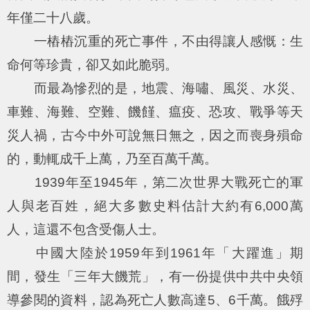
年僅二十八歲。
一樁樁沉重的死亡事件，不由得讓人感慨：生
命何等珍貴，卻又如此脆弱。
而最為慘烈的是，地震、海嘯、風災、水災、
車難、海難、空難、饑饉、瘟疫、恐攻、戰爭等天
災人禍，古今中外可說無日無之，因之而喪身殞命
的，動輒成千上萬，乃至百萬千萬。
1939年至1945年，第二次世界大戰死亡的軍
人與老百姓，絕大多數史料估計大約有6,000萬
人，這還不包含受傷人士。
中國大陸於1959年到1961年「大躍進」期
間，發生「三年大饑荒」，有一份提供中共中央領
導參閱的資料，認為死亡人數高達5、6千萬。餓殍