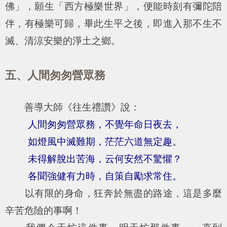
佛」，願生「西方極樂世界」，便能時刻有彌陀陪
伴，有極樂可歸，畢此生平之後，即進入那不生不
滅、清涼安樂的淨土之鄉。
五、人間匆匆營眾務
善導大師《往生禮讚》說：
人間匆匆營眾務，不覺年命日夜去，
如燈風中滅難期，茫茫六道無定趣。
未得解脫出苦海，云何安然不驚懼？
各聞強健有力時，自策自勵求常住。
以有限的身命，狂奔於無盡的路途，這是多麼
辛苦危險的事啊！