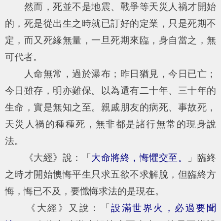
然而，死並不是地震、戰爭等天災人禍才開始
的，死是從出生之時就已訂好的定業，只是死期不
定，而又死緣無量，一旦死期來臨，身自當之，無
可代者。
人命無常，過於瀑布；昨日猶見，今日已亡；
今日雖存，明亦難保。以為還有二十年、三十年的
生命，實是無知之至。親戚朋友的病死、事故死，
天災人禍的種種死，無非都是諸行無常的現身說
法。
《大經》說：「
大命將終，悔懼交至。
」臨終
之時才開始懊悔平生只求五欲不求解脫，但臨終方
悔，悔已不及，要懺悔求法的是現在。
《大經》又說：「
設滿世界火，必過要聞