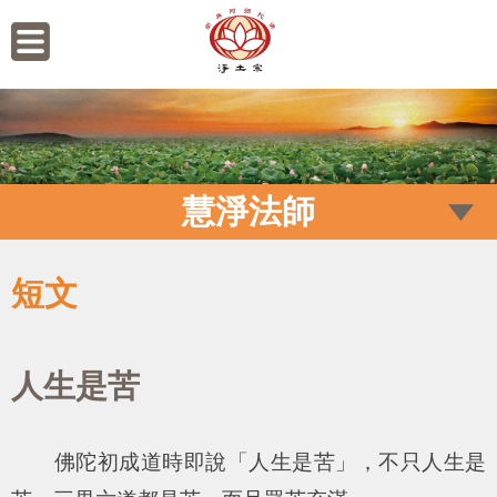
慧淨法師
短文
人生是苦
佛陀初成道時即說「人生是苦」，不只人生是