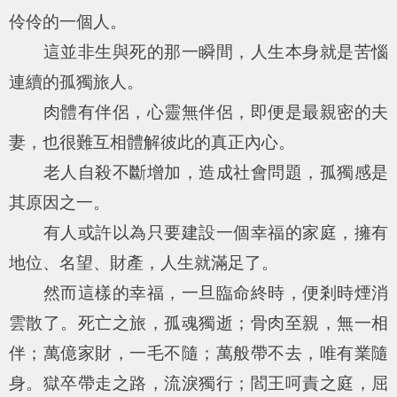
伶伶的一個人。
這並非生與死的那一瞬間，人生本身就是苦惱
連續的孤獨旅人。
肉體有伴侶，心靈無伴侶，即便是最親密的夫
妻，也很難互相體解彼此的真正內心。
老人自殺不斷增加，造成社會問題，孤獨感是
其原因之一。
有人或許以為只要建設一個幸福的家庭，擁有
地位、名望、財產，人生就滿足了。
然而這樣的幸福，一旦臨命終時，便剎時煙消
雲散了。死亡之旅，孤魂獨逝；骨肉至親，無一相
伴；萬億家財，一毛不隨；萬般帶不去，唯有業隨
身。獄卒帶走之路，流淚獨行；閻王呵責之庭，屈