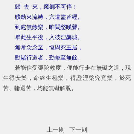
歸 去 來，魔鄉不可停！
曠劫來流轉，六道盡皆經。
到處無餘樂，唯聞愁嘆聲。
畢此生平後，入彼涅槃城。
無常念念至，恆與死王居，
勸諸行道者，勤修至無餘。
若能信受彌陀救度，便能行走在無礙之道，現
生得安樂，命終生極樂，得證涅槃究竟樂，於死
苦、輪迴苦，均能無礙解脫。
上一則
下一則