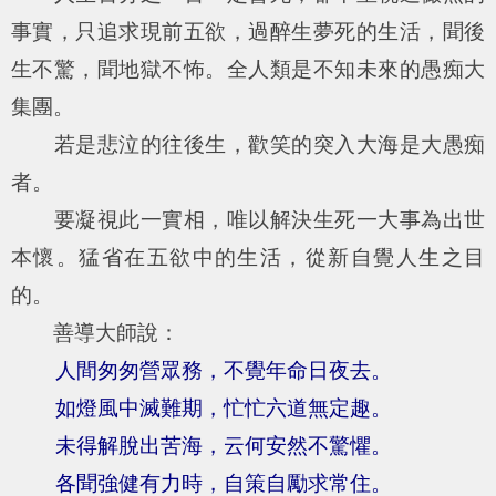
事實，只追求現前五欲，過醉生夢死的生活，聞後
生不驚，聞地獄不怖。全人類是不知未來的愚痴大
集團。
若是悲泣的往後生，歡笑的突入大海是大愚痴
者。
要凝視此一實相，唯以解決生死一大事為出世
本懷。猛省在五欲中的生活，從新自覺人生之目
的。
善導大師說：
人間匆匆營眾務，不覺年命日夜去。
如燈風中滅難期，忙忙六道無定趣。
未得解脫出苦海，云何安然不驚懼。
各聞強健有力時，自策自勵求常住。