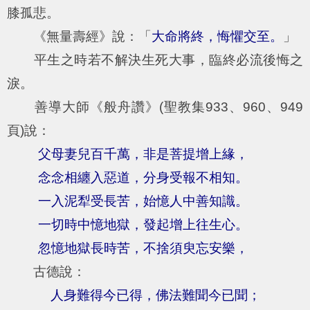
膝孤悲。
《無量壽經》說：「
大命將終，悔懼交至。
」
平生之時若不解決生死大事，臨終必流後悔之
淚。
善導大師《般舟讚》(聖教集933、960、949
頁)說：
父母妻兒百千萬，非是菩提增上緣，
念念相纏入惡道，分身受報不相知。
一入泥犁受長苦，始憶人中善知識。
一切時中憶地獄，發起增上往生心。
忽憶地獄長時苦，不捨須臾忘安樂，
古德說：
人身難得今已得，佛法難聞今已聞；