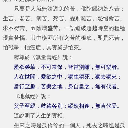
只要是人就無法避免的苦，佛陀歸納為八苦：
生苦、老苦、病苦、死苦、愛別離苦、怨憎會苦、
求不得苦、五陰熾盛苦。一語道破超越時空的種種
現實苦惱。其中橫亙所有之苦的根底，即是死苦，
怕戰爭，怕癌症，其實就是怕死。
釋尊於《無量壽經》說：
愛欲榮華，不可常保，皆當別離，無可樂者。
人在世間，愛欲之中，獨生獨死，獨去獨來；
當行至趣，苦樂之地，身自當之，無有代者。
《地藏經》說：
父子至親，歧路各別；縱然相逢，無肯代受。
這說明了人生的實相。
生來之時是孤伶伶的一個人，死去之時也是孤