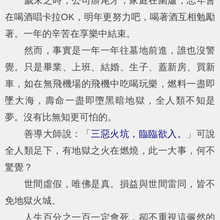
歲末之時，公司辦尾牙，家庭在圍爐，忘年會
在喝酒唱卡拉OK，明年更努力吧，喝著酒互相勉勵
著。一年的辛苦在享樂中結束。
然而，事實是一年一年往墓地前進，誰也沒警
覺。只是畢業、上班、結婚、生子、蓋新房、買新
車，如在無飛機場的飛機中吃喝玩樂，燃料一盡即
墜大海，壽命一盡即墮黑暗地獄，全人類不知是
夢。沒有比無知更可怕的。
善導大師說：「
三惡火坑，臨臨欲入。
」可說
全人類足下，有地獄之火在燃燒，此一大事，何不
驚覺？
世間虛假，唯佛是真。損益與世間雷同，皆不
免地獄火城。
人生百分之一百一定會死，卻不重視這儼然的