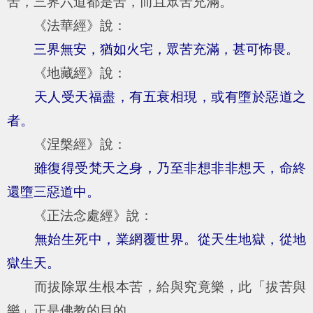
苦，三界六道都是苦，而且眾苦充滿。
《法華經》說：
三界無安，猶如火宅，眾苦充滿，甚可怖畏。
《地藏經》說：
天人受天福盡，有五衰相現，或有墮於惡道之
者。
《涅槃經》說：
雖復得受梵天之身，乃至非想非非想天，命終
還墮三惡道中。
《正法念處經》說：
無始生死中，業網覆世界。從天生地獄，從地
獄生天。
而拔除眾生根本苦，給與究竟樂，此「拔苦與
樂」正是佛教的目的。