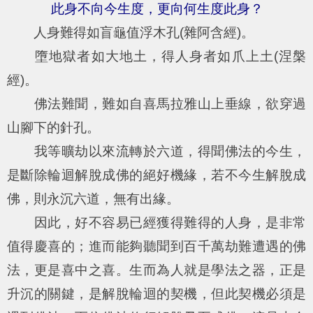
此身不向今生度，更向何生度此身？
人身難得如盲龜值浮木孔(雜阿含經)。
墮地獄者如大地土，得人身者如爪上土(涅槃
經)。
佛法難聞，難如自喜馬拉雅山上垂線，欲穿過
山腳下的針孔。
我等曠劫以來流轉於六道，得聞佛法的今生，
是斷除輪迴解脫成佛的絕好機緣，若不今生解脫成
佛，則永沉六道，無有出緣。
因此，好不容易已經獲得難得的人身，是非常
值得慶喜的；進而能夠聽聞到百千萬劫難遭遇的佛
法，更是喜中之喜。生而為人就是學法之器，正是
升沉的關鍵，是解脫輪迴的契機，但此契機必須是