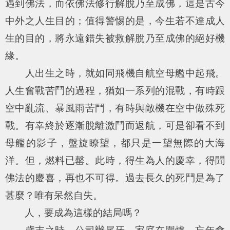
遇到佛法，而依佛法修行解脫乃至成佛，這是古今
中外之人生目的；值得警惕的是，今生若不達成人
生的目的，將永遠錯失被救解脫乃至成佛的絕好機
緣。
人出生之時，就如同飛機自航空母艦中起飛。
人生奮戰苦鬥的過程，猶如一系列的混戰，有時跟
空中亂流、暴風雨苦鬥，有時與敵機在空中做殊死
戰。有幸終於逐漸脫離激鬥而返航，可是卻看不到
母艦的影子，盤旋瞭望，都只是一望無際的大海
洋。但，燃料已罄。此時，得生為人的慶幸，得聞
佛法的慶喜，再也不可得。過去長久的死鬥是為了
甚麼？唯有呆然自失。
人，要成為這樣的結局嗎？