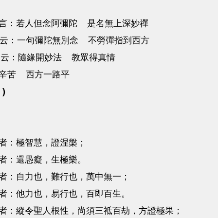
言：若人但念阿彌陀 是名無上深妙禪
 云：一句彌陀無別念 不勞彈指到西方
云：隨緣開妙法 教眾得真情
辛苦 西方一路平
 )
者：極智慧，證涅槃；
者：還愚癡，生極樂。
者：自力也，難行也，萬中無一；
者：他力也，易行也，百即百生。
者：縱令聖人根性，尚須三祗百劫，方證極果；