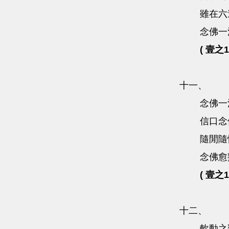
雖在六
念佛一
( 壹之1
十一、
念佛一
信口念
隨閒隨
念佛愈
( 壹之1
十二、
軟動之