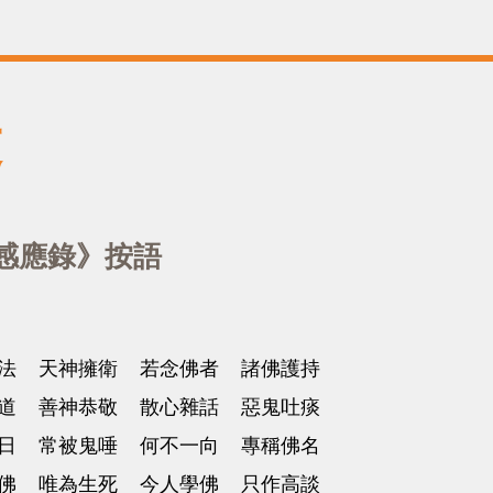
文
感應錄》按語
法 天神擁衛 若念佛者 諸佛護持
道 善神恭敬 散心雜話 惡鬼吐痰
日 常被鬼唾 何不一向 專稱佛名
佛 唯為生死 今人學佛 只作高談