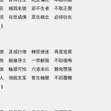
言 稱我名號 若不生者 不取正覺
現 在世成佛 眾生稱念 必得往生
 )
僧 及戒行僧 轉世便迷 再度造業
路 能修淨土 一世解脫 不貽後悔
險 輪迴可怕 六道未出 難免墮落
人 借鏡支某 誓生極樂 不蹈覆轍
 )