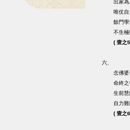
出家為
唯仗自
餘門學
不生極
( 壹之5
六、
念佛婆
命終之
生前慧
自力難
( 壹之6