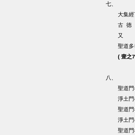
七、
大集經
古 德
又 
聖道多
( 壹之7
八、
聖道門
淨土門
聖道門
淨土門
聖道門