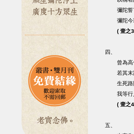
彌陀誓
彌陀今
( 壹之3
四、
曾為高
若其末
生死路
我等行
( 壹之4
五、