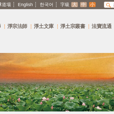
球道場
English
한국어
字級
大
中
小
師
淨宗法師
淨土文庫
淨土宗叢書
法寶流通