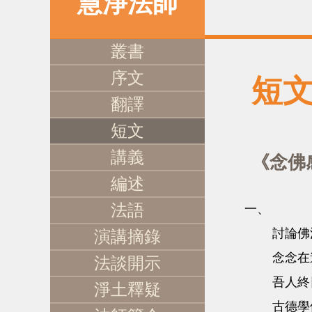
慧淨法師
叢書
序文
短
翻譯
短文
講義
《念佛
編述
法語
一、
討論佛
演講摘錄
念念在
法談開示
吾人終
淨土釋疑
古德學