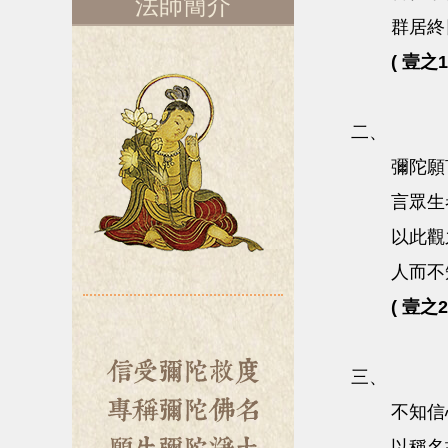
法師簡介
群居
( 壹之1
二、
彌陀願
言眾生
以此觀
人而不
( 壹之2
三、
不知信
以稱名