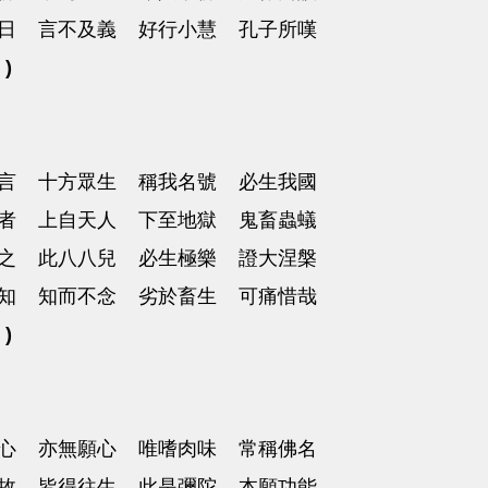
終日 言不及義 好行小慧 孔子所嘆
 )
言 十方眾生 稱我名號 必生我國
者 上自天人 下至地獄 鬼畜蟲蟻
之 此八八兒 必生極樂 證大涅槃
知 知而不念 劣於畜生 可痛惜哉
 )
心 亦無願心 唯嗜肉味 常稱佛名
故 皆得往生 此是彌陀 本願功能