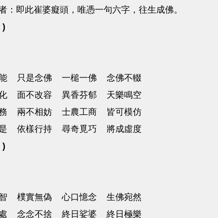
者：即此崔婆癡頭，唯憑一句六字，往生成佛。
 )
能 只是念佛 一槌一佛 念佛不輟
化 面不改容 異香芬郁 天樂鳴空
務 兩不相妨 士農工商 皆可模仿
是 依樣行持 尋奇覓巧 將成虛度
 )
智 樸實無偽 心口憶念 生佛宛然
處 念念不捨 終日娑婆 終日極樂