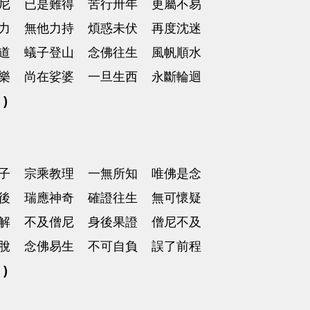
尼 已是難得 苦行卅年 更屬不易
力 無他力持 煩惑未伏 再度沈迷
道 蟻子登山 念佛往生 風帆順水
樂 尚在娑婆 一旦生西 永斷輪迴
 )
子 宗乘教理 一無所知 唯佛是念
後 瑞應神奇 確證往生 無可懷疑
解 不及僧尼 身後果證 僧尼不及
脫 念佛易生 不可自負 誤了前程
 )