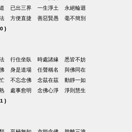
道 已出三界 一生淨土 永絕輪迴
法 方便直捷 善惡賢愚 毫不簡別
0 )
法 行住坐臥 時處諸緣 悉皆不妨
佛 身是道場 任聲稱名 與佛同在
忙 不忘念佛 念茲在茲 動靜一如
熟 處事愈明 念佛心淨 淨則慧生
1 )
類 至極無知 亦能念佛 脫離三塗