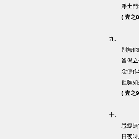
淨土門
( 壹之8
九、
別無他
留偈立
念佛作
但願如
( 壹之9
十、
愚癡無
日夜時