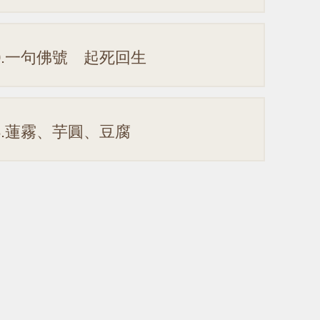
0.一句佛號 起死回生
8.蓮霧、芋圓、豆腐