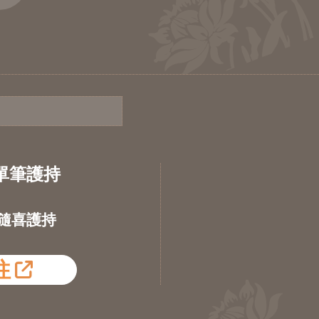
單筆護持
隨喜護持
往