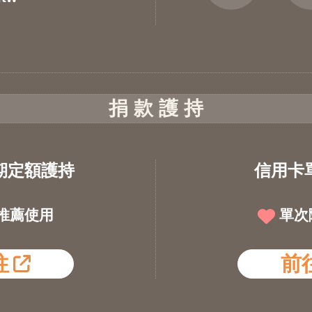
捐 款 護 持
期定額護持
信用卡
推薦使用
單次
往
前