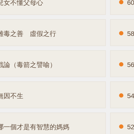
.兒女不懂父母心
6
.雜毒之善 虛假之行
5
.戲論（毒箭之譬喻）
5
.無因不生
5
.哪一個才是有智慧的媽媽
5