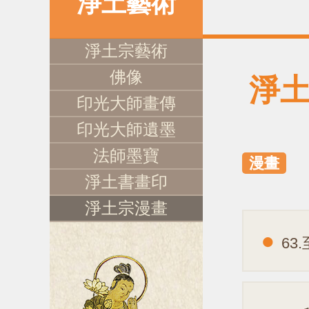
淨土藝術
淨土宗藝術
佛像
淨
印光大師畫傳
印光大師遺墨
法師墨寶
漫畫
淨土書畫印
淨土宗漫畫
63