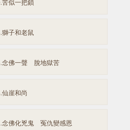
0.苦似一把鎖
8.獅子和老鼠
6.念佛一聲 脫地獄苦
4.仙崖和尚
2.念佛化兇鬼 冤仇變感恩