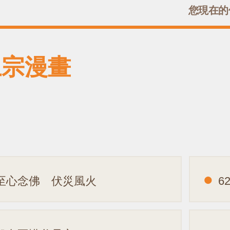
您現在的
土宗漫畫
.至心念佛 伏災風火
6