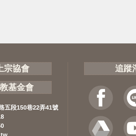
土宗協會
追蹤
教基金會
路五段150巷22弄41號
18
50
.tw