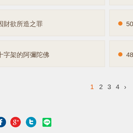
.因財欲所造之罪
5
.十字架的阿彌陀佛
4
1
2
3
4
›