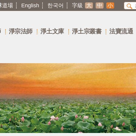
球道場
English
한국어
字級
大
中
小
師
淨宗法師
淨土文庫
淨土宗叢書
法寶流通