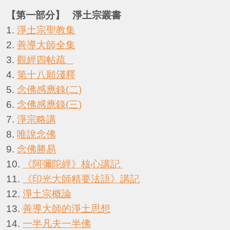
【第一部分】 淨土宗叢書
1.
淨土宗聖教集
2.
善導大師全集
3.
觀經四帖疏
4.
第十八願淺釋
5.
念佛感應錄(二)
6.
念佛感應錄(三)
7.
淨宗略講
8.
唯說念佛
9.
念佛勝易
10.
《阿彌陀經》核心講記
11.
《印光大師精要法語》講記
12.
淨土宗概論
13.
善導大師的淨土思想
14.
一半凡夫一半佛