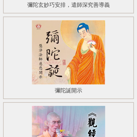
彌陀玄妙巧安排，遣師深究善導義
彌陀誕開示