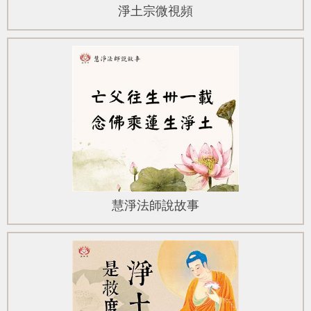
淨土宗微視頻
慧淨法師說故事