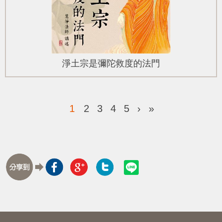
淨土宗是彌陀救度的法門
1
2
3
4
5
›
»