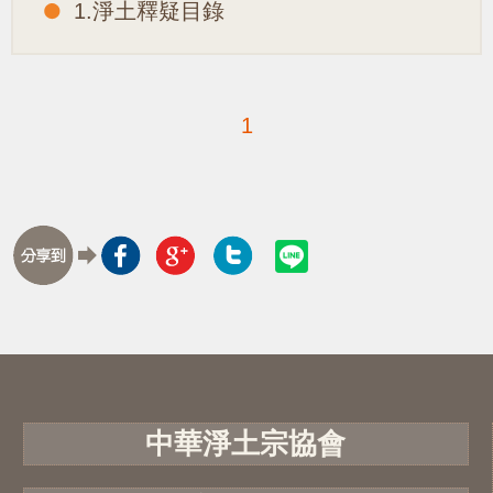
1.淨土釋疑目錄
1
中華淨土宗協會