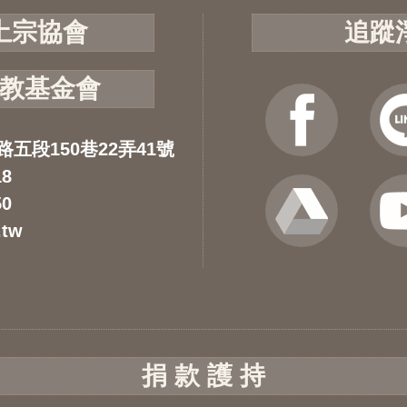
土宗協會
追蹤
教基金會
路五段150巷22弄41號
18
50
.tw
捐 款 護 持