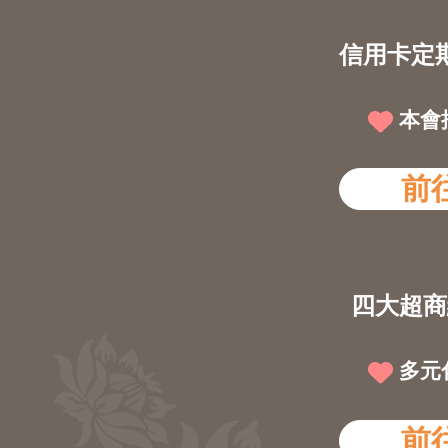
信用卡定
本會
前
四大超商
多元
前