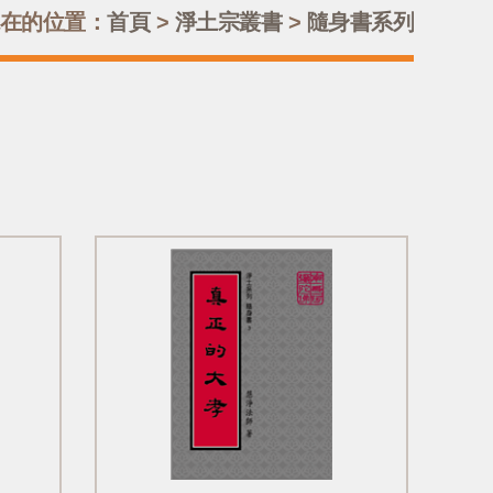
在的位置：
首頁
>
淨土宗叢書
>
隨身書系列