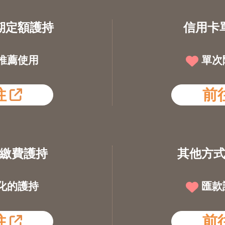
期定額護持
信用卡
推薦使用
單次
往
前
繳費護持
其他方
化的護持
匯款
往
前