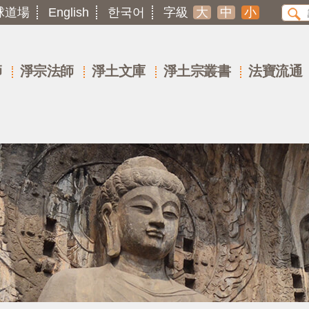
球道場
English
한국어
字級
大
中
小
師
淨宗法師
淨土文庫
淨土宗叢書
法寶流通