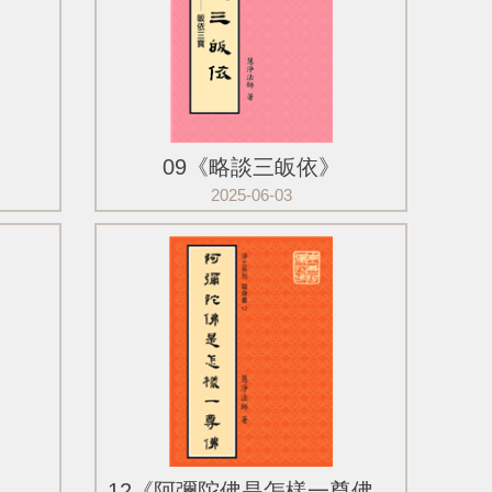
》
09《略談三皈依》
2025-06-03