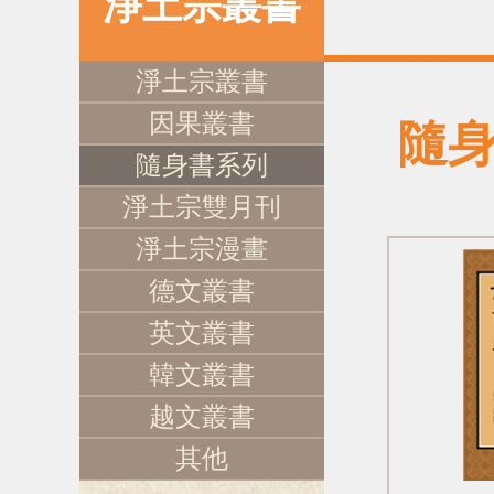
淨土宗叢書
淨土宗叢書
因果叢書
隨
隨身書系列
淨土宗雙月刊
淨土宗漫畫
德文叢書
英文叢書
韓文叢書
越文叢書
其他