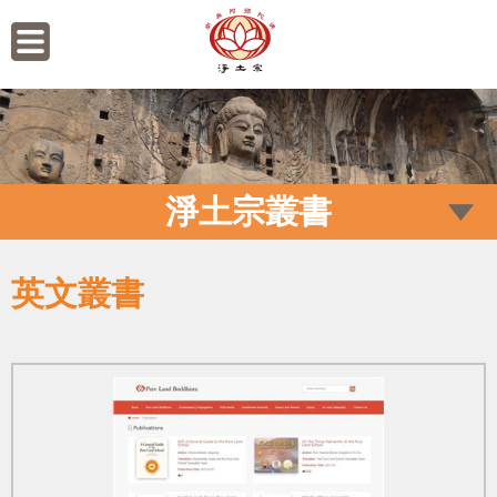
淨土宗叢書
英文叢書