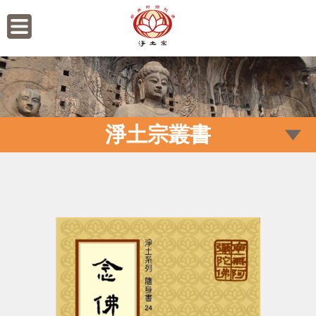
淨土宗叢書