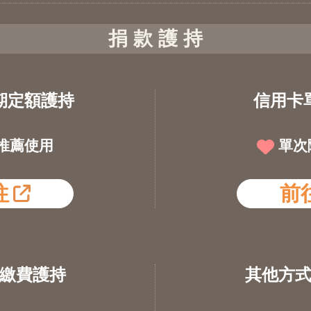
捐 款 護 持
期定額護持
信用卡
推薦使用
單次
往
前
繳費護持
其他方