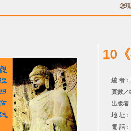
您現
10
編 者
頁數／
出版者
地 址：
電 話：(