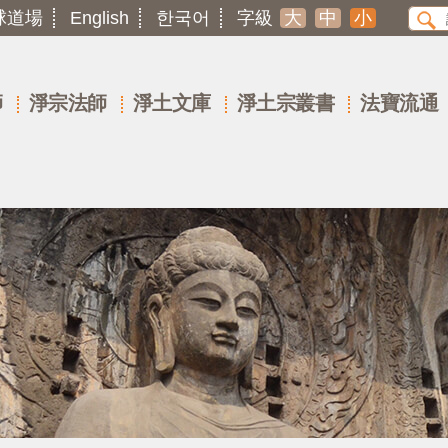
球道場
English
한국어
字級
大
中
小
師
淨宗法師
淨土文庫
淨土宗叢書
法寶流通