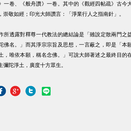
》一卷、《般舟讚》一卷。其中的《觀經四帖疏》古今
，崇敬如經；印光大師讚言：「淨業行人之指南針」。
作所透露對釋尊一代教法的總結論是「雖說定散兩門之
陀佛名。」而其淨宗宗旨及思想，一言蔽之，即是「本
土，唯依本願，稱名念佛。」可說大師著述之最終目的
生彌陀淨土，廣度十方眾生。