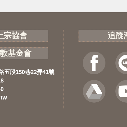
土宗協會
追蹤
教基金會
路五段150巷22弄41號
18
50
.tw