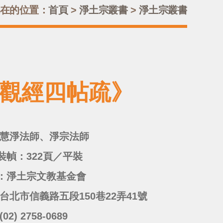
在的位置：
首頁
>
淨土宗叢書
>
淨土宗叢書
《觀經四帖疏》
：慧淨法師、淨宗法師
裝幀：322頁／平裝
：淨土宗文教基金會
台北市信義路五段150巷22弄41號
02) 2758-0689