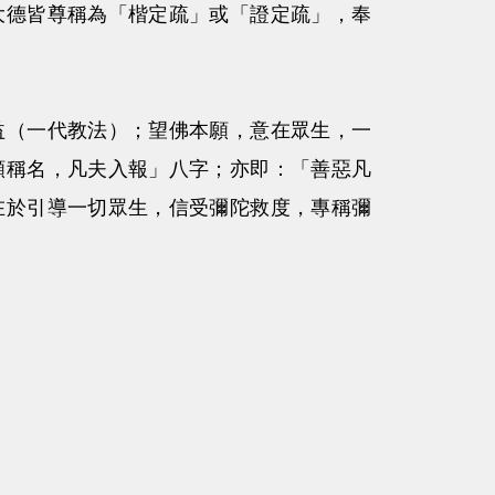
大德皆尊稱為「楷定疏」或「證定疏」，奉
益（一代教法）；望佛本願，意在眾生，一
願稱名，凡夫入報」八字；亦即：「善惡凡
在於引導一切眾生，信受彌陀救度，專稱彌