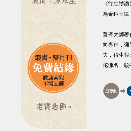
《往生禮讚
為金科玉律
善導大師著
向專稱，彌
夫，得生報
陀佛名，願