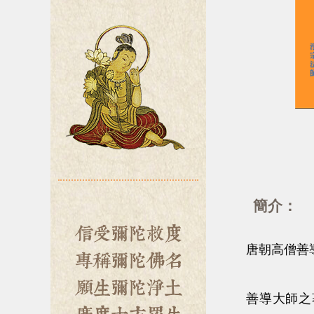
簡介：
唐朝高僧善導
善導大師之