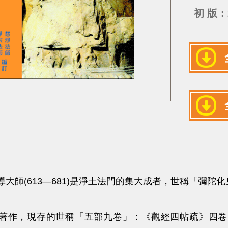
初 版：
大師(613—681)是淨土法門的集大成者，世稱「彌陀
著作，現存的世稱「五部九卷」：《觀經四帖疏》四卷