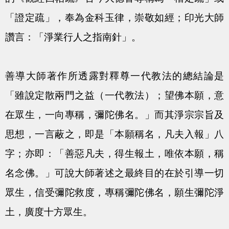
「證定疏」，奉為金科玉律，崇敬如經；印光大師
讚言：「淨業行人之指南針」。
善導大師著作所透露對釋尊一代教法的總結論是
「雖說定散兩門之益（一代教法）；望佛本願，意
在眾生，一向專稱，彌陀佛名。」而其淨宗宗旨及
思想，一言蔽之，即是「本願稱名，凡夫入報」八
字；亦即：「善惡凡夫，得生報土，唯依本願，稱
名念佛。」可說大師著述之最終目的在於引導一切
眾生，信受彌陀救度，專稱彌陀佛名，願生彌陀淨
土，廣度十方眾生。