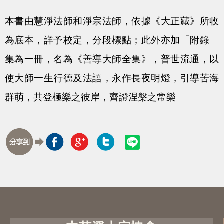
本書由慧淨法師和淨宗法師，依據《大正藏》所收
為底本，詳予校定，分段標點；此外亦加「附錄」
集為一冊，名為《善導大師全集》，普世流通，以
使大師一生行德及法語，永作長夜明燈，引導苦海
群萌，共登極樂之彼岸，齊證涅槃之常樂