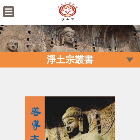
淨土宗叢書