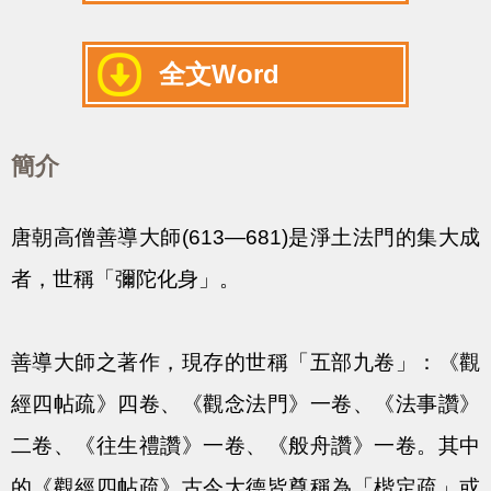
全文Word
簡介
唐朝高僧善導大師(613—681)是淨土法門的集大成
者，世稱「彌陀化身」。
善導大師之著作，現存的世稱「五部九卷」：《觀
經四帖疏》四卷、《觀念法門》一卷、《法事讚》
二卷、《往生禮讚》一卷、《般舟讚》一卷。其中
的《觀經四帖疏》古今大德皆尊稱為「楷定疏」或