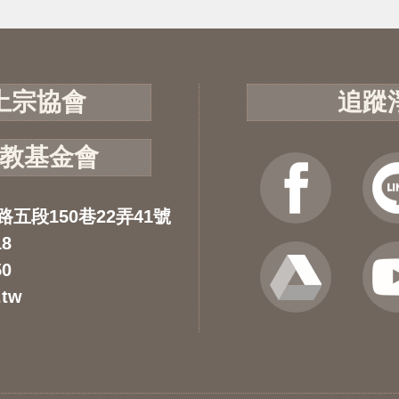
土宗協會
追蹤
教基金會
路五段150巷22弄41號
18
50
.tw