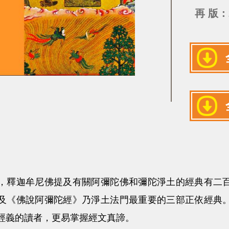
再 版：
，釋迦牟尼佛提及有關阿彌陀佛和彌陀淨土的經典有二
及《佛說阿彌陀經》乃淨土法門最重要的三部正依經典
經義的讀者，更易掌握經文真諦。