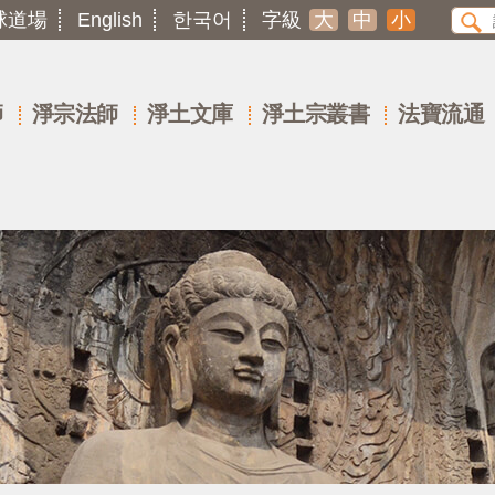
球道場
English
한국어
字級
大
中
小
師
淨宗法師
淨土文庫
淨土宗叢書
法寶流通