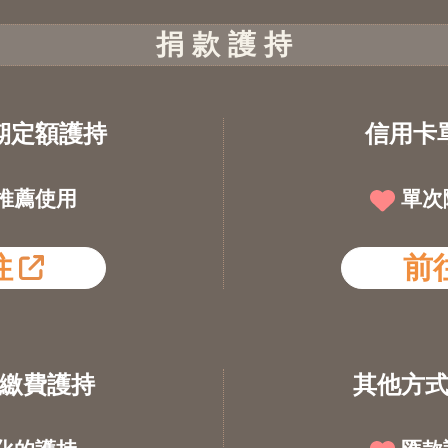
捐 款 護 持
期定額護持
信用卡
推薦使用
單次
往
前
繳費護持
其他方