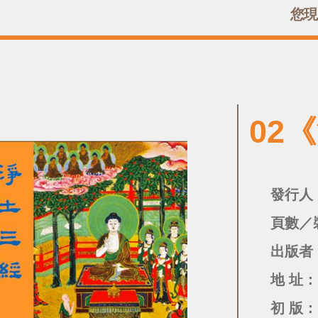
您現
02
發行人
頁數／
出版者
地 址：
初 版：1