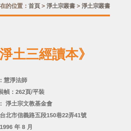
在的位置：
首頁
>
淨土宗叢書
>
淨土宗叢書
《淨土三經讀本》
：慧淨法師
裝幀：262頁/平裝
： 淨土宗文教基金會
台北市信義路五段150巷22弄41號
996 年 8 月