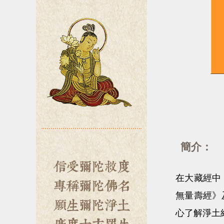
簡介：
在大藏經中
無量壽經》
心了解淨土