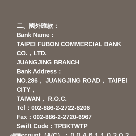
二、國外匯款：
Bank Name：
TAIPEI FUBON COMMERCIAL BANK
CO.，LTD.
JUANGJING BRANCH
Bank Address：
NO.286， JUANGJING ROAD， TAIPEI
CITY，
TAIWAN， R.O.C.
Tel：002-886-2-2722-6206
Fax：002-886-2-2720-6967
Swift Code：TPBKTWTP
Account（A/C）：００４６１１０２０２