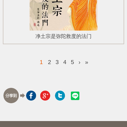
净土宗是弥陀救度的法门
1
2
3
4
5
›
»