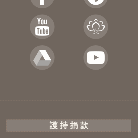
護 持 捐 款