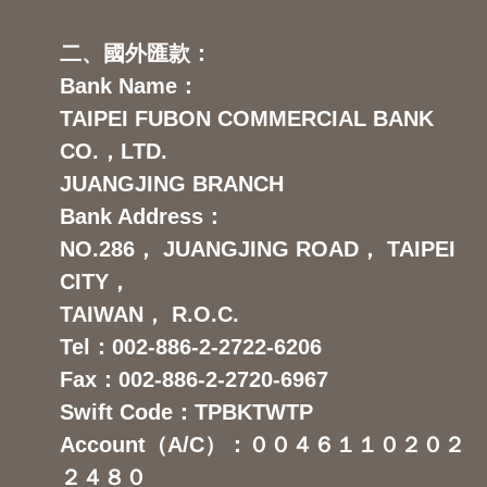
二、國外匯款：
Bank Name：
TAIPEI FUBON COMMERCIAL BANK
CO.，LTD.
JUANGJING BRANCH
Bank Address：
NO.286， JUANGJING ROAD， TAIPEI
CITY，
TAIWAN， R.O.C.
Tel：002-886-2-2722-6206
Fax：002-886-2-2720-6967
Swift Code：TPBKTWTP
Account（A/C）：００４６１１０２０２
２４８０