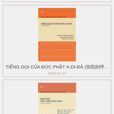
TIẾNG GỌI CỦA ĐỨC PHẬT A-DI-ĐÀ (弥陀的呼唤)
2022-01-27