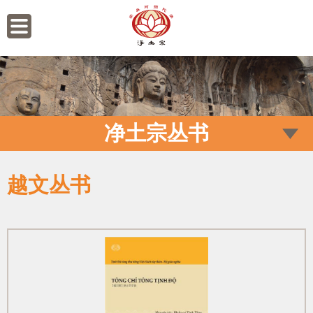
净土宗丛书
越文丛书