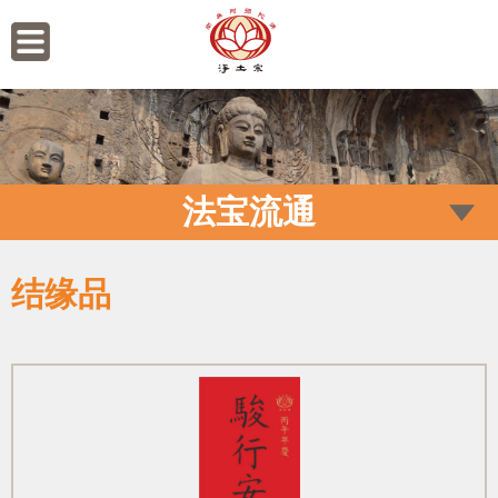
法宝流通
结缘品