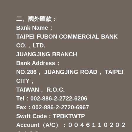
二、國外匯款：
Bank Name：
TAIPEI FUBON COMMERCIAL BANK
CO.，LTD.
JUANGJING BRANCH
Bank Address：
NO.286， JUANGJING ROAD， TAIPEI
CITY，
TAIWAN， R.O.C.
Tel：002-886-2-2722-6206
Fax：002-886-2-2720-6967
Swift Code：TPBKTWTP
Account（A/C）：００４６１１０２０２