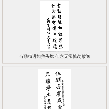
当勤精进如救头燃 但念无常慎勿放逸