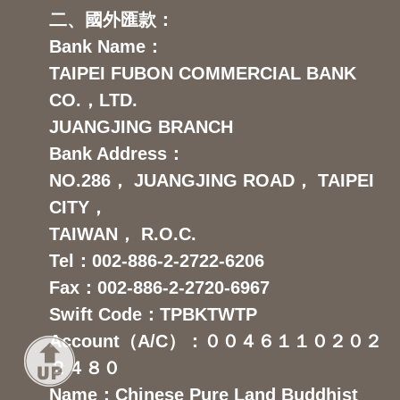
二、國外匯款：
Bank Name：
TAIPEI FUBON COMMERCIAL BANK
CO.，LTD.
JUANGJING BRANCH
Bank Address：
NO.286， JUANGJING ROAD， TAIPEI
CITY，
TAIWAN， R.O.C.
Tel：002-886-2-2722-6206
Fax：002-886-2-2720-6967
Swift Code：TPBKTWTP
Account（A/C）：００４６１１０２０２
２４８０
Name：Chinese Pure Land Buddhist