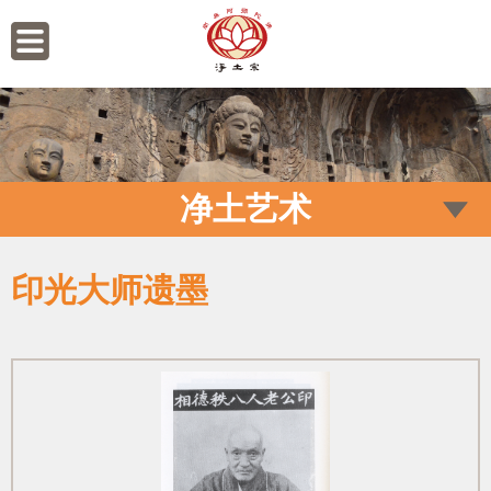
净土艺术
印光大师遗墨