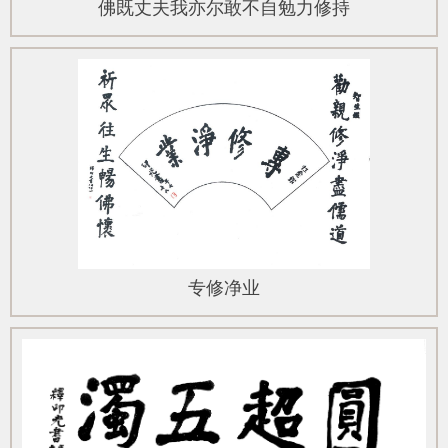
佛既丈夫我亦尔敢不自勉力修持
专修净业