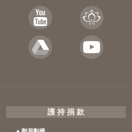
護 持 捐 款
● 郵局劃撥