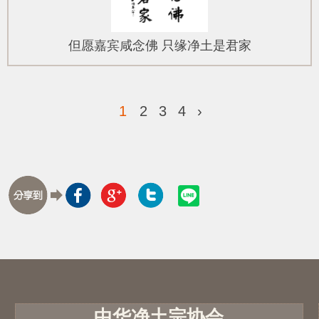
但愿嘉宾咸念佛 只缘净土是君家
1
2
3
4
›
中华净土宗协会