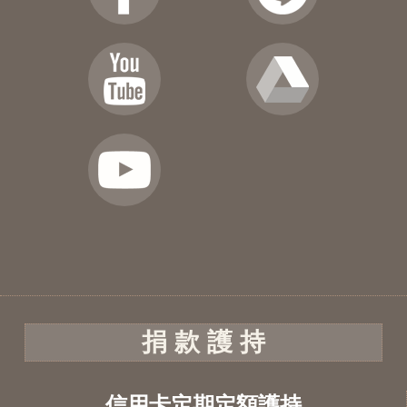
捐 款 護 持
信用卡定期定額護持