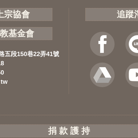
土宗協會
追蹤
教基金會
路五段150巷22弄41號
18
50
.tw
捐 款 護 持