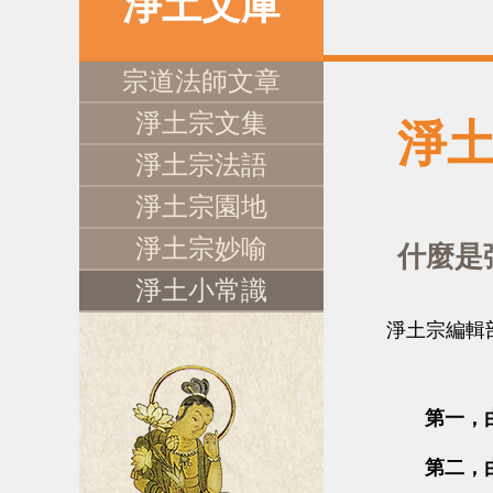
淨土文庫
宗道法師文章
淨土宗文集
淨
淨土宗法語
淨土宗園地
淨土宗妙喻
什麼是
淨土小常識
淨土宗編輯
第一，
第二，由