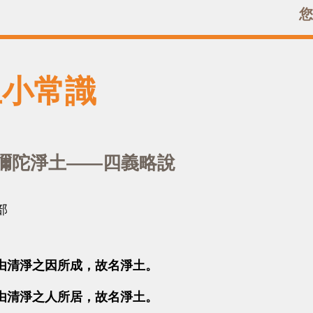
您
土小常識
彌陀淨土——四義略說
部
由清淨之因所成，故名淨土。
清淨之人所居，故名淨土。