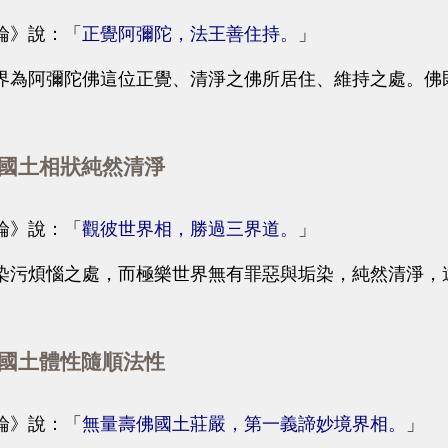
》說：「
正覺阿彌陀，法王善住持。
」
阿彌陀佛這位正覺、清淨之佛所居住、維持之處。佛
土相狀純然清淨
》說：「
觀彼世界相，勝過三界道。
」
煩惱之處，而極樂世界無有罪惡與垢染，純然清淨，
土體性隨順法性
》說：「
無量壽佛國土莊嚴，第一義諦妙境界相。
」