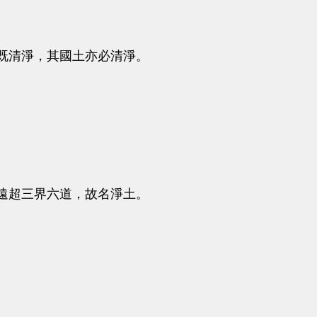
既清淨，其國土亦必清淨。
遠超三界六道，故名淨土。