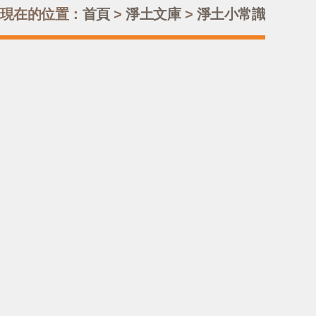
現在的位置：
首頁
>
淨土文庫
>
淨土小常識