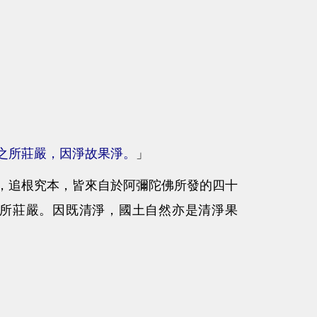
之所莊嚴，因淨故果淨。
」
追根究本，皆來自於阿彌陀佛所發的四十
所莊嚴。因既清淨，國土自然亦是清淨果