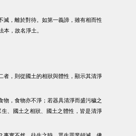
滅，離於對待。如第一義諦，雖有相而性
法本，故名淨土。
者，則從國土的相狀與體性，顯示其清淨
物，食物亦不淨；若器具清淨而盛污穢之
眾生、國土之相狀、國土之體性，皆是清淨
事實不然。往生之時，眾生罪業頓滅，佛