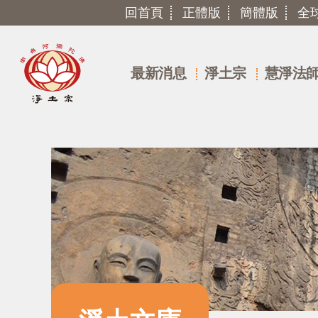
回首頁
正體版
簡體版
全
最新消息
淨土宗
慧淨法