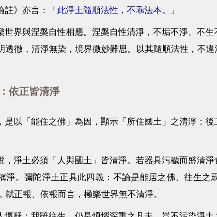
註》亦言：「
此淨土隨順法性，不乖法本。
」
界與涅槃自性相應。涅槃自性清淨，不垢不淨、不生不
明透徹，清淨無染，境界微妙難思。以其隨順法性，不違
依正皆清淨
以「能住之佛」為因，顯示「所住國土」之清淨；後二
淨土必須「人與國土」皆清淨。若器具污穢而盛清淨食
稱淨。彌陀淨土正具此四義：不論是能居之佛、往生之
，就正報、依報而言，極樂世界無不清淨。
疑：我雖往生，仍是煩惱深重之凡夫，豈不污染淨土？