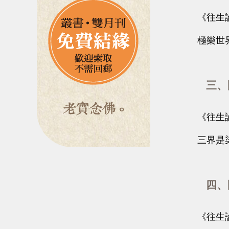
《往生論
極樂世界為
三、國
《往生論
三界是染污
四、國
《往生論