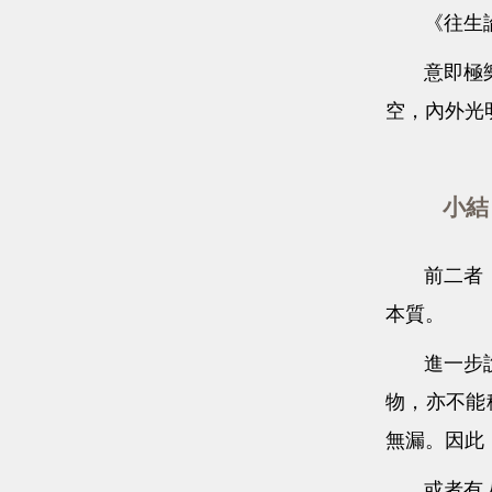
《往生論
意即極樂世
空，內外光
小結：
前二者，是
本質。
進一步說，
物，亦不能
無漏。因此
或者有人懷