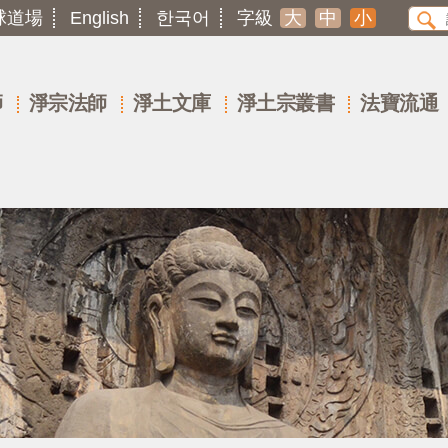
球道場
English
한국어
字級
大
中
小
師
淨宗法師
淨土文庫
淨土宗叢書
法寶流通