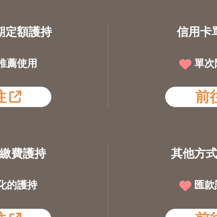
期定額護持
信用卡
推薦使用
單次
往
前
繳費護持
其他方
化的護持
匯款