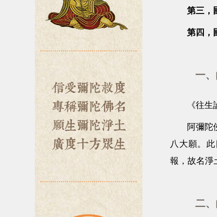
第三，國
第四，國
一、由
《往生論
阿彌陀佛莊
八大願。此
報，故名淨
二、由