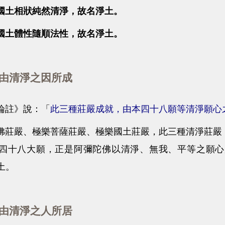
土相狀純然清淨，故名淨土。
土體性隨順法性，故名淨土。
清淨之因所成
註》說：「
此三種莊嚴成就，由本四十八願等清淨願心
嚴、極樂菩薩莊嚴、極樂國土莊嚴，此三種清淨莊嚴，
四十八大願，正是阿彌陀佛以清淨、無我、平等之願心
土。
清淨之人所居