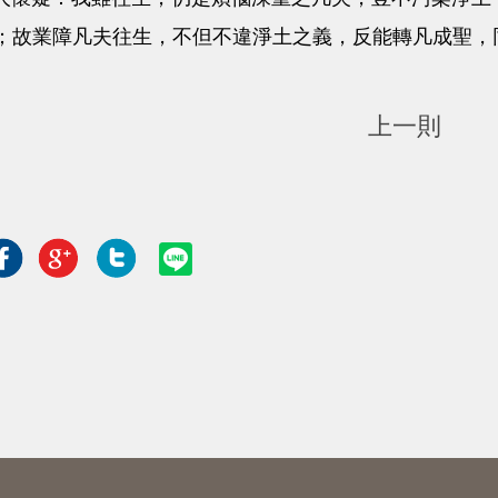
；故業障凡夫往生，不但不違淨土之義，反能轉凡成聖，
上一則