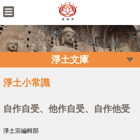
淨土文庫
淨土小常識
自作自受、他作自受、自作他受
淨土宗編輯部