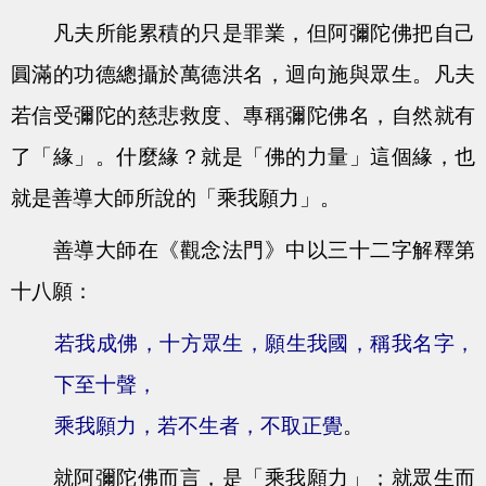
凡夫所能累積的只是罪業，但阿彌陀佛把自己
圓滿的功德總攝於萬德洪名，迴向施與眾生。凡夫
若信受彌陀的慈悲救度、專稱彌陀佛名，自然就有
了「緣」。什麼緣？就是「佛的力量」這個緣，也
就是善導大師所說的「乘我願力」。
善導大師在《觀念法門》中以三十二字解釋第
十八願：
若我成佛，十方眾生，願生我國，稱我名字，
下至十聲，
乘我願力，若不生者，不取正覺
。
就阿彌陀佛而言，是「乘我願力」；就眾生而