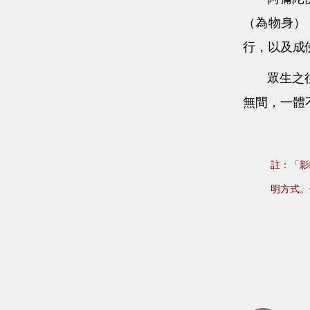
（為物身）
行，以及成
眾生之往生
無間，一體
註：「影
明方式。