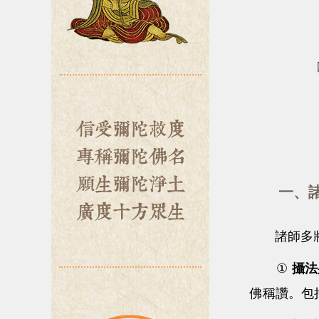
一、諸
諸師多將
①
攝法
佛稱讚。包