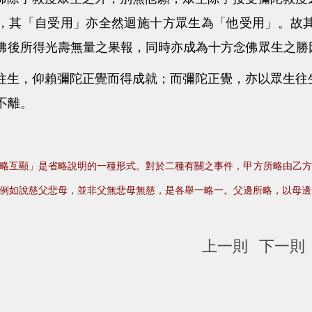
，其「自受用」亦全然迴施十方眾生為「他受用」。故
佛後所得光壽無量之果報，同時亦成為十方念佛眾生之勝
，仰賴彌陀正覺而得成就；而彌陀正覺，亦以眾生往生
不離。
略互顯」是省略說明的一種形式。對於二種有關之事件，甲方所略由乙方
例如說慈父悲母，並非父無悲母無慈，是各舉一略一。父邊所略，以母邊
上一則
下一則