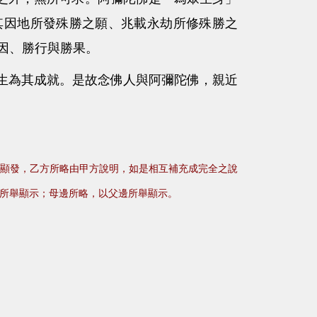
其因地所發殊勝之願、兆載永劫所修殊勝之
因、勝行與勝果。
為其成就。是故念佛人與阿彌陀佛，親近
顯發，乙方所略由甲方說明，如是相互補充成完全之說
所舉顯示；母邊所略，以父邊所舉顯示。