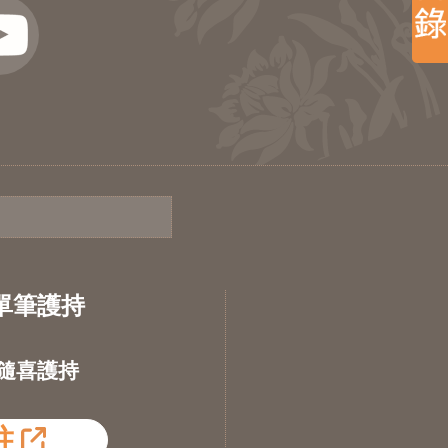
單筆護持
隨喜護持
往