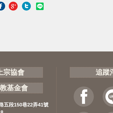
土宗協會
追蹤
教基金會
路五段150巷22弄41號
18