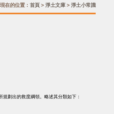
現在的位置：
首頁
>
淨土文庫
>
淨土小常識
規劃出的救度綱領。略述其分類如下：