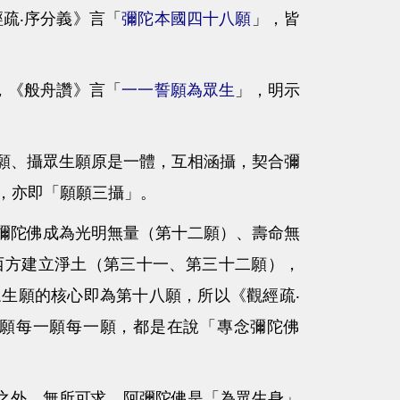
疏‧序分義》言「
彌陀本國四十八願
」，皆
，《般舟讚》言「
一一誓願為眾生
」，明示
、攝眾生願原是一體，互相涵攝，契合彌
，亦即「願願三攝」。
陀佛成為光明無量（第十二願）、壽命無
西方建立淨土（第三十一、第三十二願），
生願的核心即為第十八願，所以《觀經疏‧
願每一願每一願，都是在說「專念彌陀佛
外，無所可求。阿彌陀佛是「為眾生身」