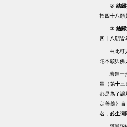
②
結歸
指四十八願
③
結歸
四十八願皆
由此可見，
陀本願與佛
若進一步而
量（第十三
都是為了讓
定善義》言
名，必生彌
阿彌陀佛除