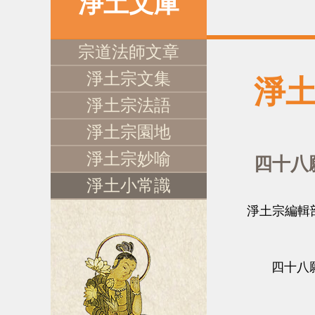
淨土文庫
宗道法師文章
淨土宗文集
淨
淨土宗法語
淨土宗園地
淨土宗妙喻
四十八
淨土小常識
淨土宗編輯
四十八願是