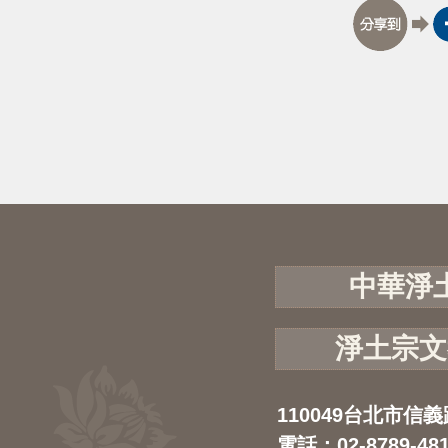
中華淨
淨土宗文
110049台北市信義
電話：02-8789-48