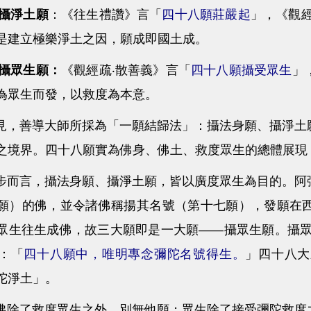
攝淨土願
：《往生禮讚》言「
四十八願莊嚴起
」，《觀經
是建立極樂淨土之因，願成即國土成。
攝眾生願：
《觀經疏‧散善義》言「
四十八願攝受眾生
」
為眾生而發，以救度為本意。
善導大師所採為「一願結歸法」：攝法身願、攝淨土願
之境界。四十八願實為佛身、佛土、救度眾生的總體展現
言，攝法身願、攝淨土願，皆以廣度眾生為目的。阿彌
願）的佛，並令諸佛稱揚其名號（第十七願），發願在
眾生往生成佛，故三大願即是一大願——攝眾生願。攝眾
：「
四十八願中，唯明專念彌陀名號得生。
」四十八大
陀淨土」。
了救度眾生之外，別無他願；眾生除了接受彌陀救度之