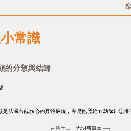
您
土小常識
願的分類與結歸
部
法藏菩薩願心的具體展現，亦是他歷經五劫深細思惟所