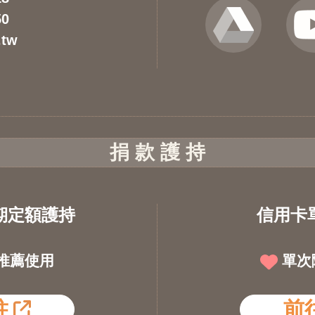
50
.tw
捐 款 護 持
期定額護持
信用卡
推薦使用
單次
往
前