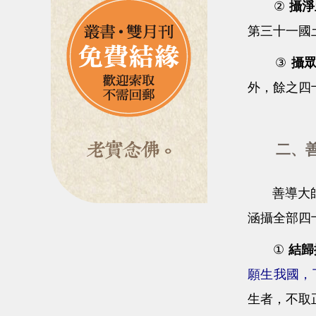
②
攝淨
第三十一國
③
攝
外，餘之四
二、善
善導大師亦
涵攝全部四
①
結歸
願生我國，
生者，不取