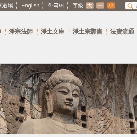
球道場
English
한국어
字級
大
中
小
師
淨宗法師
淨土文庫
淨土宗叢書
法寶流通