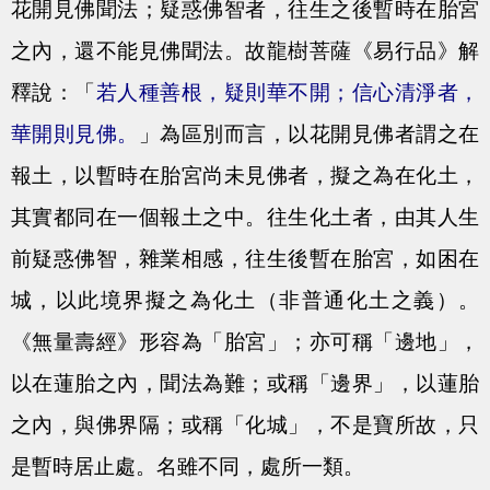
花開見佛聞法；疑惑佛智者，往生之後暫時在胎宮
之內，還不能見佛聞法。故龍樹菩薩《易行品》解
釋說：「
若人種善根，疑則華不開；信心清淨者，
華開則見佛。
」為區別而言，以花開見佛者謂之在
報土，以暫時在胎宮尚未見佛者，擬之為在化土，
其實都同在一個報土之中。往生化土者，由其人生
前疑惑佛智，雜業相感，往生後暫在胎宮，如困在
城，以此境界擬之為化土（非普通化土之義）。
《無量壽經》形容為「胎宮」；亦可稱「邊地」，
以在蓮胎之內，聞法為難；或稱「邊界」，以蓮胎
之內，與佛界隔；或稱「化城」，不是寶所故，只
是暫時居止處。名雖不同，處所一類。