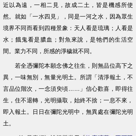
近以為遠，一相二見，故成二土，皆是機感所使
然。就如「一水四見」，同是一河之水，因為眾生
境界不同而看到四種景象：天人看是琉璃；人看是
水；餓鬼看是膿血；對魚來說，是牠們的生活空
間。業力不同，所感的淨穢就不同。
若全憑彌陀本願念佛之往生，則無品位高下之
異，一味無別，無量光明土。所謂「清淨報土，不
言品位階次，一念須臾頃……」信心歡喜，即得往
生，住不退轉，光明攝取，始終不捨；一息不來，
即入報土。日日在彌陀光明中，無異處在彌陀光明
土。