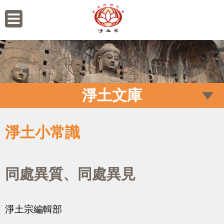
淨土文庫
淨土小常識
同處異質、同處異見
淨土宗編輯部