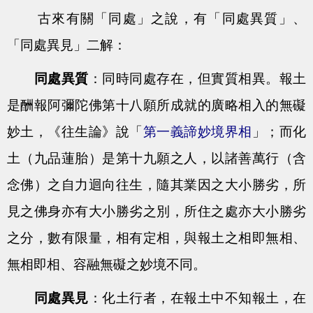
古來有關「同處」之說，有「同處異質」、
「同處異見」二解：
同處異質
：同時同處存在，但實質相異。報土
是酬報阿彌陀佛第十八願所成就的廣略相入的無礙
妙土，《往生論》說「
第一義諦妙境界相
」；而化
土（九品蓮胎）是第十九願之人，以諸善萬行（含
念佛）之自力迴向往生，隨其業因之大小勝劣，所
見之佛身亦有大小勝劣之別，所住之處亦大小勝劣
之分，數有限量，相有定相，與報土之相即無相、
無相即相、容融無礙之妙境不同。
同處異見
：化土行者，在報土中不知報土，在