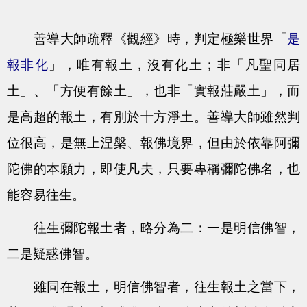
善導大師疏釋《觀經》時，判定極樂世界「
是
報非化
」，唯有報土，沒有化土；非「凡聖同居
土」、「方便有餘土」，也非「實報莊嚴土」，而
是高超的報土，有別於十方淨土。善導大師雖然判
位很高，是無上涅槃、報佛境界，但由於依靠阿彌
陀佛的本願力，即使凡夫，只要專稱彌陀佛名，也
能容易往生。
往生彌陀報土者，略分為二：一是明信佛智，
二是疑惑佛智。
雖同在報土，明信佛智者，往生報土之當下，