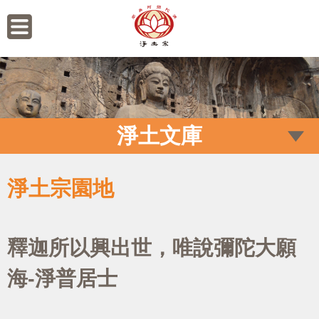
淨土文庫
淨土宗園地
釋迦所以興出世，唯說彌陀大願
海-淨普居士