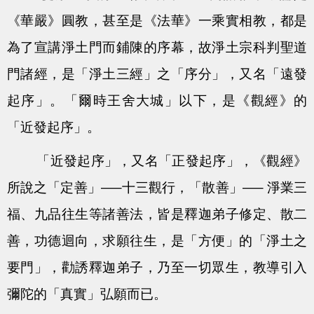
《華嚴》圓教，甚至是《法華》一乘實相教，都是
為了宣講淨土門而鋪陳的序幕，故淨土宗科判聖道
門諸經，是「淨土三經」之「序分」，又名「遠發
起序」。「爾時王舍大城」以下，是《觀經》的
「近發起序」。
「近發起序」，又名「正發起序」，《觀經》
所說之「定善」—–十三觀行，「散善」—– 淨業三
福、九品往生等諸善法，皆是釋迦弟子修定、散二
善，功德迴向，求願往生，是「方便」的「淨土之
要門」，勸誘釋迦弟子，乃至一切眾生，教導引入
彌陀的「真實」弘願而已。