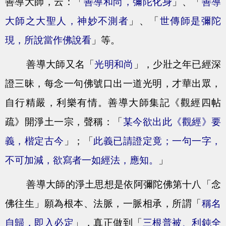
善導大師，云：「
善導和尚，彌陀化身
」、「
善導
大師之大聖人，神妙不測者
」、「
世傳師是彌陀
現，所說當作佛說看
」等。
善導大師又名「
光明和尚
」，少壯之年已經深
證三昧，每念一句佛號口出一道光明，才華出眾，
自行精嚴，利樂有情。善導大師集記《觀經四帖
疏》開淨土一宗，聲稱：「
某今欲出此《觀經》要
義，楷定古今
」；「
此義已請證定竟；一句一字，
不可加減，欲寫者一如經法，應知。
」
善導大師的淨土思想是依阿彌陀佛第十八「念
佛往生」願為根本、法脈，一脈相承，所謂「
稱名
自歸，即入必定
」，真正做到「
三根普被、利鈍全