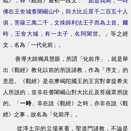
疏》，釋《觀經》最初一段文：「
如是我聞，一時
佛在王舍城耆闍崛山中，與大比丘眾千二百五十人
俱，菩薩三萬二千，文殊師利法王子而為上首。爾
時，王舍大城，有一太子，名阿闍世。
」等之經
文，名為「一代化前」。
善導大師獨具慧眼，所謂「化前序」，就是舉
出《觀經》教化以前的所說諸教，作為「序文」的
意思。《觀經》是在摩竭陀國王的王宮對韋提希夫
人所說的，並非在耆闍崛山對大比丘及菩薩眾所說
的。「
一時
」非在說《觀經》之時，亦非在說《觀
經》之事，故名為「化前序」。
從淨土宗的立場來看，聖道門諸教，不論是