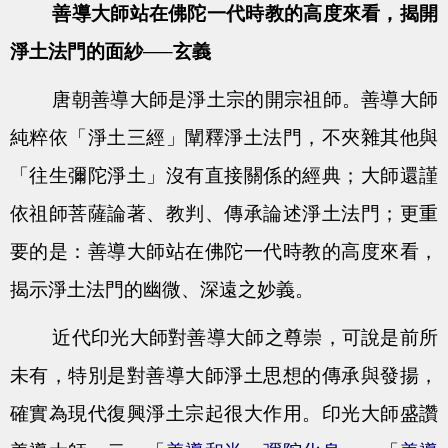
善導大師站在佛陀一代時教的高度來看，揭開
淨土法門的面紗
—–
玄義
唐朝善導大師是淨土宗的開宗祖師。善導大師
純粹依「淨土三經」闡釋淨土法門，不夾雜其他與
「往生彌陀淨土」沒有直接關係的經典；大師還謹
依祖師菩薩論著、教判、傳承論述淨土法門；更重
要的是：善導大師站在佛陀一代時教的高度來看，
揭示淨土法門的幽微、深遠之妙義。
近代印光大師對善導大師之尊崇，可說是前所
未有，特別是對善導大師淨土思想的傳承與發揚，
確實為現代復興淨土宗起很大作用。印光大師盛讚