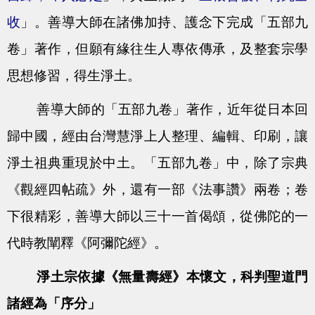
收
」。善導大師在諸佛加持、護念下完成「五部九
卷」著作，但願有緣往生人專依傳承，及整套宗學
思想修習，得生淨土。
善導大師的「五部九卷」著作，近年從日本回
歸中國，經由台灣慧淨上人整理、編輯、印刷，讓
淨土祖典重現於中土。「五部九卷」中，除了宗典
《觀經四帖疏》外，還有一部《法事讚》兩卷；卷
下很精彩，善導大師以三十一首偈頌，從佛陀的一
代時教闡釋《阿彌陀經》。
淨土宗依據《無量壽經》本懷文，科判聖道門
諸經為「序分」