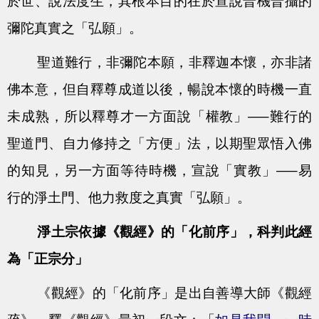
於世、說法度生，其根本目的在於宣說普機普攝的
彌陀真實之「弘願」。
聖道難行，非彌陀本願，非釋迦本懷，亦非諸
佛本意，但自釋尊成道以後，暢說本懷的時機一直
未成熟，所以釋尊才一方面說「權教」—–難行的
聖道門、自力修持之「方便」法，以期聖眾悟入佛
的知見，另一方面等待時機，宣說「實教」—–易
行的淨土門、他力救度之真實「弘願」。
淨土宗依據《觀經》的「化前序」，科判此經
為「正宗分」
《觀經》的「化前序」是出自善導大師《觀經