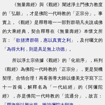
《無量壽經》與《觀經》闡述淨土門佛力教度
的「弘願」，才是佛陀一代時教的「正宗分」。事
實上，《觀經》是釋尊唯一一部對群萌凡夫說成佛
的大乘經典，契合釋尊在《無量壽經》本懷文所
言：「
欲拯濟群萌，惠以真實之利
」，及付囑文的
「
為得大利，則是具足無上功德
」。
所以淨土宗依據《觀經》的「化前序」，科判
《觀經》為佛陀一代時教的「正宗分」，更是契機
契理、合情合理！再看善導大師以優美文字寫下三
十一首偈，解釋名為「一代結經」的《阿彌陀
經》，亦是佛陀一代時教的「流通分」，故言：
「
釋迦所以興出世，唯說彌陀大願海。
」