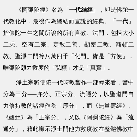
《阿彌陀經》名為「
一代結經
」，即是佛陀一
代教化中，最後作為總結而宣說的經典。「
一代
」
指佛陀一生之間所說的所有言教、法門，包括大小
二乘、空有二宗、定散二善、顯密二教、漸頓二
教、聖淨二門等八萬四千「化門」皆是「方便」，
唯彌陀願力救度的「弘願」才是「真實」。
淨土宗將佛陀一代時教當作一部經來看，當中
分為三分—–序分、正宗分、流通分，以聖道門自
力修持教的諸經作為「序分」，而《無量壽經》、
《觀經》為「正宗分」，又以《阿彌陀經》為「流
通分」，藉此顯示淨土門他力救度教在整體佛教中