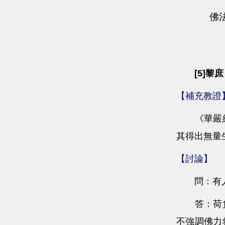
[5]黎
【補充教證
《華嚴經》
其得出無量
【討論】
問：有人說
答：荷負群
不強調佛力