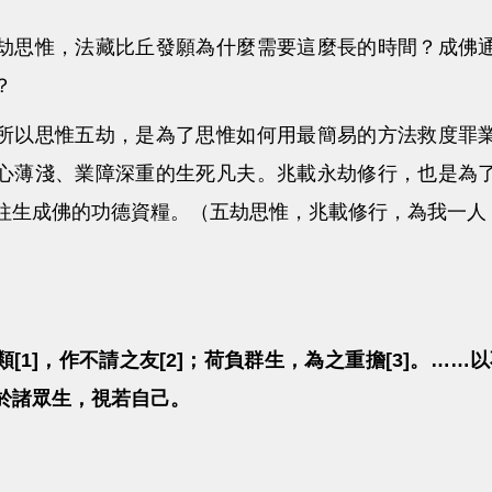
惟，法藏比丘發願為什麼需要這麼長的時間？成佛通
？
思惟五劫，是為了思惟如何用最簡易的方法救度罪業
心薄淺、業障深重的生死凡夫。兆載永劫修行，也是為
往生成佛的功德資糧。（五劫思惟，兆載修行，為我一人
類[1]，作不請之友[2]；荷負群生，為之重擔[3]。……以
於諸眾生，視若自己。