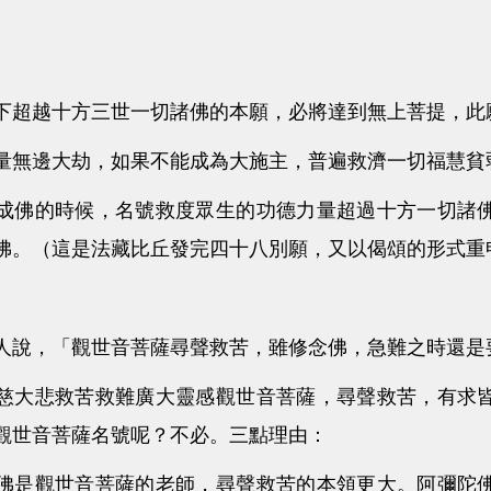
越十方三世一切諸佛的本願，必將達到無上菩提，此
邊大劫，如果不能成為大施主，普遍救濟一切福慧貧
的時候，名號救度眾生的功德力量超過十方一切諸佛
佛。（這是法藏比丘發完四十八別願，又以偈頌的形式重
，「觀世音菩薩尋聲救苦，雖修念佛，急難之時還是
悲救苦救難廣大靈感觀世音菩薩，尋聲救苦，有求皆
觀世音菩薩名號呢？不必。三點理由：
佛是觀世音菩薩的老師，尋聲救苦的本領更大。阿彌陀