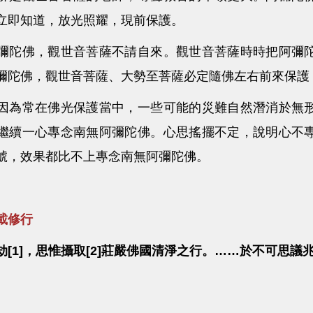
立即知道，放光照耀，現前保護。
彌陀佛，觀世音菩薩不請自來。觀世音菩薩時時把阿彌
彌陀佛，觀世音菩薩、大勢至菩薩必定隨佛左右前來保護
因為常在佛光保護當中，一些可能的災難自然潛消於無
繼續一心專念南無阿彌陀佛。心思搖擺不定，說明心不
號，效果都比不上專念南無阿彌陀佛。
載修行
劫[1]，思惟攝取[2]莊嚴佛國清淨之行。……於不可思議