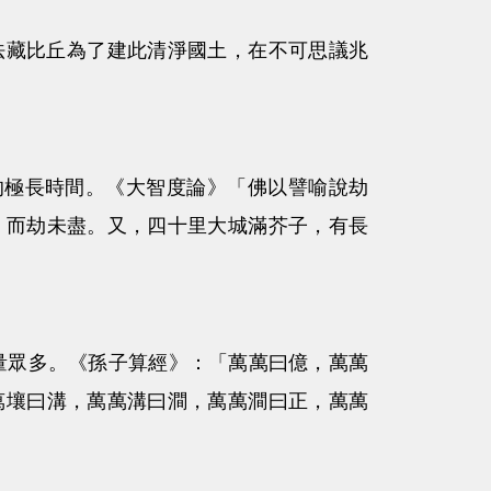
藏比丘為了建此清淨國土，在不可思議兆
算的極長時間。《大智度論》「佛以譬喻說劫
，而劫未盡。又，四十里大城滿芥子，有長
量眾多。《孫子算經》：「萬萬曰億，萬萬
萬壤曰溝，萬萬溝曰澗，萬萬澗曰正，萬萬