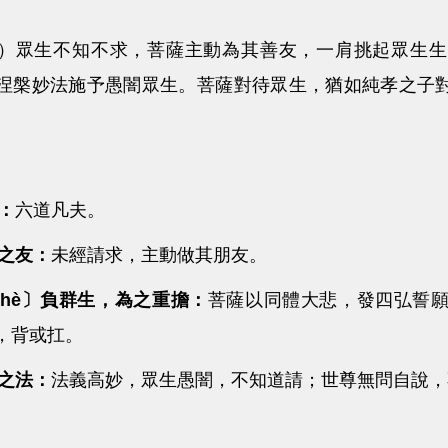
眾生不知不求，菩薩主動為其善友，一肩挑起眾生生
涅槃妙法施予愚闇眾生。菩薩對待眾生，猶如純孝之子
類：
六道凡夫。
請之友：
未經請求，主動做其朋友。
荷〔hè〕負群生，為之重擔：
菩薩以同體大悲，發四弘誓
，背或扛。
請之法：
法義高妙，眾生愚闇，不知道請；世尊無問自說，