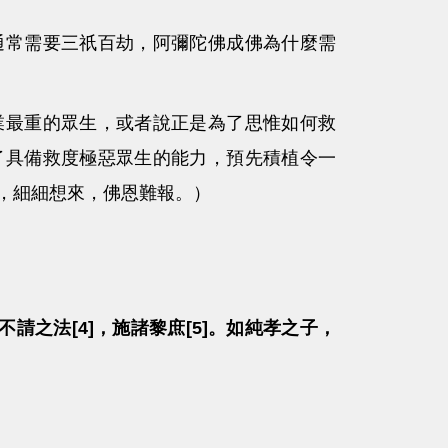
常需要三祇百劫，阿彌陀佛成佛為什麼需
最重的眾生，或者說正是為了思惟如何救
了具備救度極惡眾生的能力，預先積植令一
，細細想來，佛恩難報。）
不請之法[4]，施諸黎庶[5]。如純孝之子，