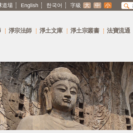
球道場
English
한국어
字級
大
中
小
師
淨宗法師
淨土文庫
淨土宗叢書
法寶流通