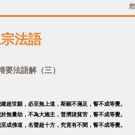
您
土宗法語
精要法語解（三）
我建超世願，必至無上道，斯願不滿足，誓不成等覺。
我於無量劫，不為大施主，普濟諸貧苦，誓不成等覺。
我至成佛道，名聲超十方，究竟有不聞，誓不成等覺。