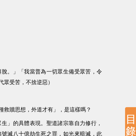
脫。」「我當普為一切眾生備受眾苦，令
代眾受苦，不捨逆惡）
種救贖思想，外道才有」，是這樣嗎？
生」的具體表現。聖道諸宗靠自力修行，
佛號滅八十億劫生死之罪，如光來暗滅，此