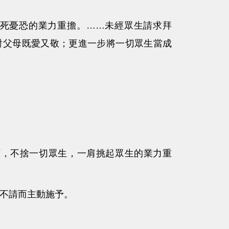
死憂恐的業力重擔。……未經眾生請求拜
對父母既愛又敬；更進一步將一切眾生當成
願，不捨一切眾生，一肩挑起眾生的業力重
不請而主動施予。