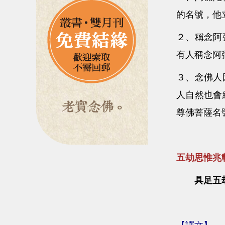
的名號，他
２、稱念阿
有人稱念阿
３、念佛人
人自然也會
尊佛菩薩名
五劫思惟兆
具足五