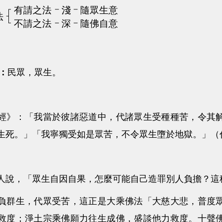
庶：
民眾，眾生。
】
：「我當於彼諸惡道中，代諸眾生受種種苦，令其解
生死。」「我寧獨受如是眾苦，不令眾生墮於地獄。」（
，「眾生自因自果，怎麼可能自己造罪別人負擔？這
生，代眾受苦，這正是大乘佛法「大慈大悲，普度眾
救度；淨土宗乘佛願力往生成佛，盛談他力救度。十聲