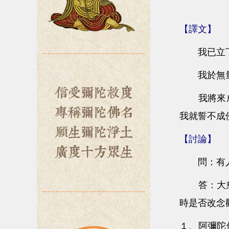
【譯文】
我已立下超
我於無量無
我將來成佛
我就誓不成
【討論】
問：有人說
答：大慈大
時是否改念
１、阿彌陀