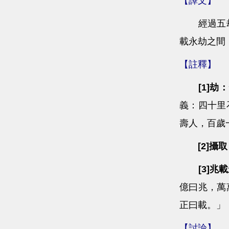
【譯文】
經過五劫的
載永劫之間
【註釋】
[1]劫：
義：四十里
壽人，百歲
[2]攝
[3]兆
億曰兆，萬
正曰載。」
【討論】