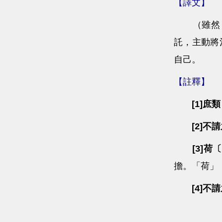
【譯文】
（雖然）
託，主動將
自己。
【註釋】
[1]庶
[2]不
[3]
擔。「荷」
[4]不