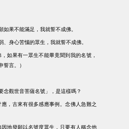
願如果不能滿足，我就誓不成佛。
弱、身心苦惱的眾生，我就誓不成佛。
，如果有一眾生不能畢竟聞到我的名號，
申誓言。）
要念觀世音菩薩名號」，是這樣嗎？
應，古來有很多感應事例。念佛人急難之
佛因地發願以名號度眾生，只要有人稱念他