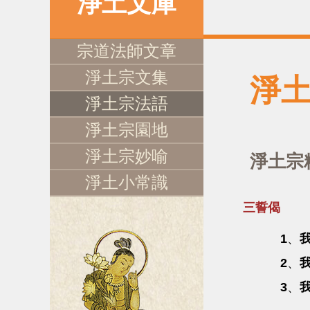
淨土文庫
宗道法師文章
淨土宗文集
淨
淨土宗法語
淨土宗園地
淨土宗妙喻
淨土宗
淨土小常識
三誓偈
1
、
2
、
3
、