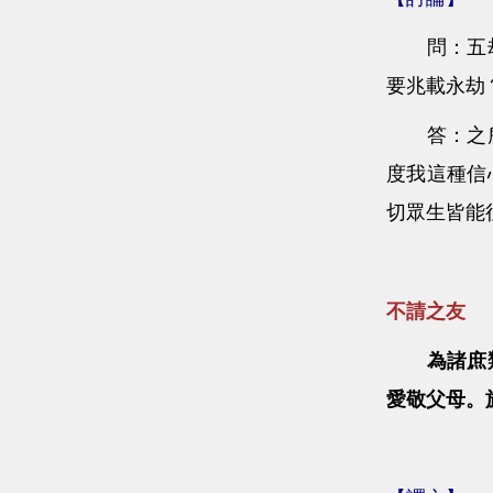
問：五劫思
要兆載永劫
答：之所以
度我這種信
切眾生皆能
不請之友
為諸庶
愛敬父母。