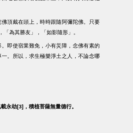
陀佛頂戴在頭上，時時跟隨阿彌陀佛。只要
，「為其勝友」，「如影隨形」。
形。即使宿業難免，小有災障，念佛有素的
專一。所以，求生極樂淨土之人，不論念哪
兆載永劫[3]，積植菩薩無量德行。