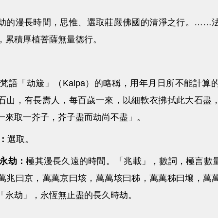
漫長時間，思惟、選取莊嚴佛國的清淨之行。……法
，累積厚植菩薩無量德行。
梵語「劫簸」（Kalpa）的略稱，用年月日所不能計
石山，有長壽人，每百歲一來，以細軟衣拂拭此大石盡
一來取一芥子，芥子盡而劫尚不盡」。
取：
選取。
載永劫：
極其漫長久遠的時間。「兆載」，數詞，極言數
萬兆曰京，萬萬京曰垓，萬萬垓曰秭，萬萬秭曰壤，萬
「永劫」，永恆無止盡的長久時劫。