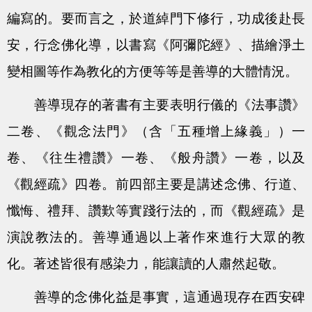
編寫的。要而言之，於道綽門下修行，功成後赴長
安，行念佛化導，以書寫《阿彌陀經》、描繪淨土
變相圖等作為教化的方便等等是善導的大體情況。
善導現存的著書有主要表明行儀的《法事讚》
二卷、《觀念法門》（含「五種增上緣義」）一
卷、《往生禮讚》一卷、《般舟讚》一卷，以及
《觀經疏》四卷。前四部主要是講述念佛、行道、
懺悔、禮拜、讚歎等實踐行法的，而《觀經疏》是
演說教法的。善導通過以上著作來進行大眾的教
化。著述皆很有感染力，能讓讀的人肅然起敬。
善導的念佛化益是事實，這通過現存在西安碑