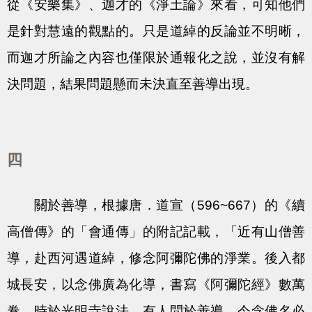
從《安樂集》、迦才的《淨土論》來看，可知他們
是針對慧遠的觀點的。只是道綽的反論並不明晰，
而迦才所論之內容也僅限於通報化之說，並沒有解
決問題，結果問題懸而未決直至善導出現。
四
關於善導，根據唐．道宣（596~667）的《續
高僧傳》的「會通傳」的附記記載，「近有山僧善
導，赴西河遇道綽，修念阿彌陀佛的淨業。後入都
城長安，以念佛廣為化導，書寫《阿彌陀經》數萬
卷。時於光明寺說法，有人問於善導，今念佛名必