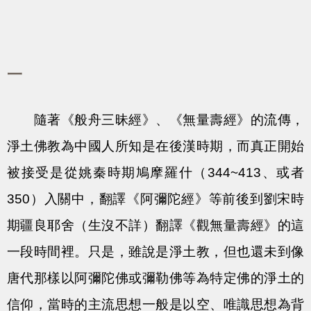
一
隨著《般舟三昧經》、《無量壽經》的流傳，
淨土佛教為中國人所知是在後漢時期，而真正開始
被接受是從姚秦時期鳩摩羅什（344~413、或者
350）入關中，翻譯《阿彌陀經》等前後到劉宋時
期疆良耶舍（生沒不詳）翻譯《觀無量壽經》的這
一段時間裡。只是，雖說是淨土教，但也還未到像
唐代那樣以阿彌陀佛或彌勒佛等為特定佛的淨土的
信仰，當時的主流思想一般是以空、唯識思想為背