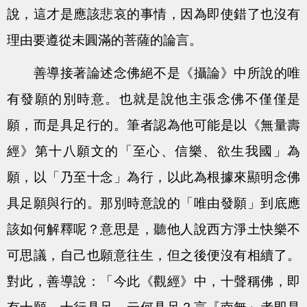
說，這才是應該悲哀的事情，因為即使錯了也沒有
理由要遵從未圓滿的菩薩的論言。
善導接著論述念佛絕不是《攝論》中所說的唯
有發願的別時意。也就是說他主張念佛不僅僅是
願，而是具足行的。筆者認為他可能是以《無量壽
經》第十八願文的「至心、信樂、欲生我國」為
願，以「乃至十念」為行，以此為根據來顯明念佛
具足願與行的。那別時意說的「唯由發願」到底應
該如何解釋呢？意思是，聽他人說西方淨土快樂不
可思議，自己也願意往生，但之後便沒有相續了。
對此，善導說：「今此《觀經》中，十聲稱佛，即