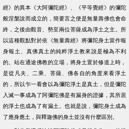
經》的異本《大阿彌陀經》、《平等覺經》的彌陀
般涅槃說而成立的，簡要言之便是無量壽佛也會命
終，之後由觀音、勢至兩位菩薩成為淨土之主。所
以這種觀點對於依《無量壽經》將彌陀身土當作報
身報土、真佛真土的純粹淨土教來說是極為不利
的。站在通途佛教的立場，將身土置於修道上時，
是從凡夫、二乘、菩薩、佛各自的角度來看淨土
的，所以乍一看會以為彌陀淨土是真土，但是彌陀
入滅一事成為了阿彌陀佛是有漏身的證據，其所居
的淨土也成為了有漏土。也就是說，彌陀身土成為
了應身應土，與釋迦佛的身土並沒有什麼區別。