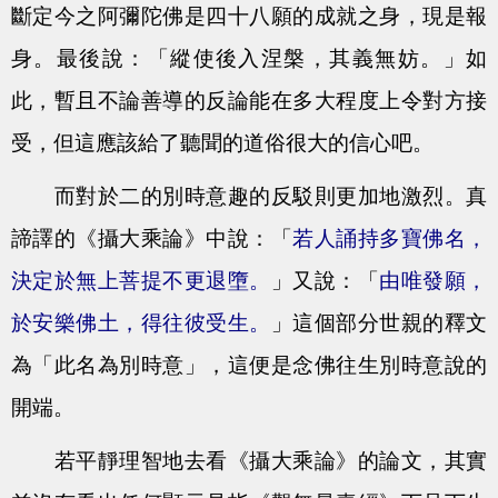
斷定今之阿彌陀佛是四十八願的成就之身，現是報
身。最後說：「縱使後入涅槃，其義無妨。」如
此，暫且不論善導的反論能在多大程度上令對方接
受，但這應該給了聽聞的道俗很大的信心吧。
而對於二的別時意趣的反駁則更加地激烈。真
諦譯的《攝大乘論》中說：「
若人誦持多寶佛名，
決定於無上菩提不更退墮。
」又說：「
由唯發願，
於安樂佛土，得往彼受生。
」這個部分世親的釋文
為「此名為別時意」，這便是念佛往生別時意說的
開端。
若平靜理智地去看《攝大乘論》的論文，其實