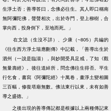
生淨土否；善導答曰，念佛必往生。其人即口稱南
無阿彌陀佛，聲聲相次，出於寺門，登上柳樹，合
掌向西，投身倒下，至地而死。」
在文諗（生沒不詳）、少康（~805）共編的
《往生西方淨土瑞應刪傳》中記載，「善導出生於
泗州（一說是臨淄），與妙開受具足戒，了知《觀
無量壽經》。後往道綽所，問念佛往生得否。平生
行乞食，書寫《阿彌陀經》十萬卷，畫淨土變相圖
三百幅，修復塔廟無數。佛法東行以來，未有如善
導之盛德。」
之後出現的善導傳記都是根據以上兩種傳記來