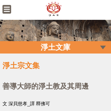
淨土文庫
淨土宗文集
善導大師的淨土教及其周邊
文 深貝慈孝_譯 釋佛可