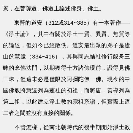
景，在菩薩道、佛道上論述佛身、佛土。
東晉的道安（312或314~385）有一本著作—–
《淨土論》，其中有關於淨土一質、異質、無質等
的論述，但如今已經散佚。道安最出眾的弟子是廬
山的慧遠（334~416），其與同志結社修行般舟三
昧的念佛法門，以期獲得十方諸佛現前，證得見佛
三昧，但這未必是僅限於阿彌陀佛一佛。現今的中
國佛教將慧遠列為蓮社的初祖，而將唐．善導列為
第二祖，以此建立淨土教的宗祖系譜，但實際上這
二者之間並沒有直接的關係。
不管怎樣，從南北朝時代的後半期開始淨土教