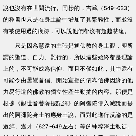
說也沒有在世間流行。同樣的，吉藏（549~623）
的釋書也只是在身土論中增加了其繁雜性，而並沒
有被使用過的痕跡，可以說他們都沒有超越慧遠。
只是因為慧遠的主張是通佛教的身土觀，即所
謂的聖道、自力、難行的，所以這些始終都是理論
上的，不可能成為信仰。而且不僅如此，其中還有
可能令由曇鸞首倡、開始宣揚的依靠信佛因緣的他
力易行道的佛教的獨立性產生動搖的內容。那便是
根據《觀世音菩薩授記經》的阿彌陀佛入滅說而提
出的阿彌陀身土的應身土說。而對此進行反論的是
道綽、迦才（627~649左右）等的純粹淨土教徒。