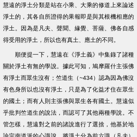
慧遠的淨土分類是站在小乘、大乘的修道上來論述
淨土的，其各自所證得的果報即是與其根機相應的
淨土。因為是凡夫、聲聞、緣覺、菩薩、佛各自感
得受用的淨土，所以也有真土、應土的不同。
順便提一下，慧遠在《淨土義》中集錄了諸種
關於淨土有無的學說。據此可知，鳩摩羅什主張佛
有淨土而眾生沒有；竺道生（~434）認為因為佛沒
有色身所以也沒有淨土，只是為了化益才住在眾生
的國土；而有人則主張佛與眾生各有國土。慧遠似
乎批判竺道生的說法，而認可了其他兩種學說。不
管怎樣，慧遠對之前的諸說進行了選捨，他基於地
論宗南道派的心識說，將淨土分為前六識（凡夫）