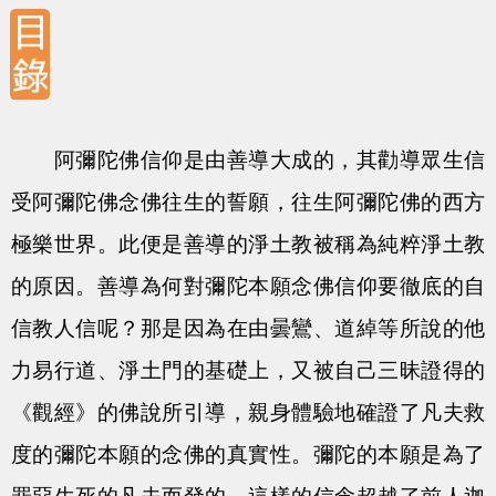
六
阿彌陀佛信仰是由善導大成的，其勸導眾生信
受阿彌陀佛念佛往生的誓願，往生阿彌陀佛的西方
極樂世界。此便是善導的淨土教被稱為純粹淨土教
的原因。善導為何對彌陀本願念佛信仰要徹底的自
信教人信呢？那是因為在由曇鸞、道綽等所說的他
力易行道、淨土門的基礎上，又被自己三昧證得的
《觀經》的佛說所引導，親身體驗地確證了凡夫救
度的彌陀本願的念佛的真實性。彌陀的本願是為了