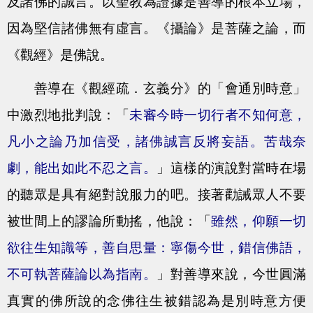
及諸佛的誠言。以聖教為證據是善導的根本立場，
因為堅信諸佛無有虛言。《攝論》是菩薩之論，而
《觀經》是佛說。
善導在《觀經疏．玄義分》的「會通別時意」
中激烈地批判說：「
未審今時一切行者不知何意，
凡小之論乃加信受，諸佛誠言反將妄語。苦哉奈
劇，能出如此不忍之言。
」這樣的演說對當時在場
的聽眾是具有絕對說服力的吧。接著勸誡眾人不要
被世間上的謬論所動搖，他說：「
雖然，仰願一切
欲往生知識等，善自思量：寧傷今世，錯信佛語，
不可執菩薩論以為指南。
」對善導來說，今世圓滿
真實的佛所說的念佛往生被錯認為是別時意方便