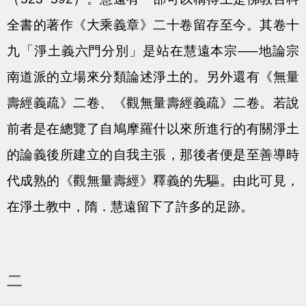
全書的著作《大乘義章》二十卷留存至今。其卷十
九「淨土義六門分別」是站在慧遠本宗—–地論宗
南道派的立場來分類論述淨土的。另外還有《無量
壽經義疏》二卷、《觀無量壽經義疏》二卷。若說
前者是在總覽了自鳩摩羅什以來所進行的有關淨土
的論義後所建立的自我主張，那後者便是至善導時
代成熟的《觀無量壽經》釋義的先驅。由此可見，
在淨土教中，隋．慧遠留下了許多的足跡。
二