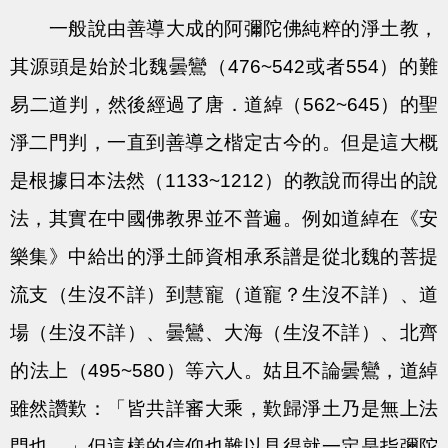
一般說由善導大成的阿彌陀佛純粹的淨土教，
其源頭是始於北魏曇鸞（476~542或者554）的難
易二道判，然後經過了唐．道綽（562~645）的聖
淨二門判，一直到善導之楷定古今的。但是這大概
是根據日本法然（1133~1212）的教說而得出的說
法，其實在中國佛教界並不普遍。例如道綽在《安
樂集》中給出的淨土師資相承系譜是從北魏的菩提
流支（生沒不詳）到慧寵（道寵？生沒不詳）、道
場（生沒不詳）、曇鸞、大海（生沒不詳）、北齊
的法上（495~580）等六人。姑且不論曇鸞，道綽
雖然讚歎：「皆共詳審大乘，歎歸淨土乃是無上法
門也。」但這樣的信仰也難以見得就一定是指彌陀