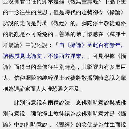
並沒有看出任何顯示是指《觀無量壽經》下品下生
的十念往生的意思，但是時代的趨勢卻令《攝論》
所說的走向是對著《觀經》的。彌陀淨土教徒道俗
的混亂是不可避免的，善導的弟子懷感在《釋淨土
群疑論》中記述說：「
自《攝論》至此百有餘年。
諸德咸見此論文，不修西方淨業。
」可見根據《攝
論》而得出的念佛往生別時意，其影響力有多麼巨
大。信仰彌陀的純粹淨土教徒將散播別時意說之輩
稱為通論家而人人唯恐避之不及。
此別時意說有兩種說法。念佛別時意說與成佛
別時意說。彌陀淨土教徒認為成佛別時意才是《攝
論》中的別時意說，《觀經》的念佛是為往生而說