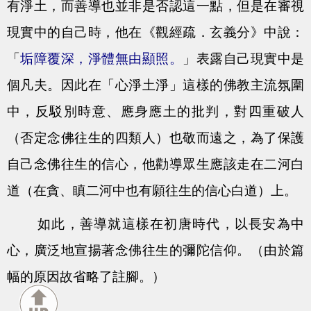
有淨土，而善導也並非是否認這一點，但是在審視
現實中的自己時，他在《觀經疏．玄義分》中說：
「
垢障覆深，淨體無由顯照。
」表露自己現實中是
個凡夫。因此在「心淨土淨」這樣的佛教主流氛圍
中，反駁別時意、應身應土的批判，對四重破人
（否定念佛往生的四類人）也敬而遠之，為了保護
自己念佛往生的信心，他勸導眾生應該走在二河白
道（在貪、瞋二河中也有願往生的信心白道）上。
如此，善導就這樣在初唐時代，以長安為中
心，廣泛地宣揚著念佛往生的彌陀信仰。（由於篇
幅的原因故省略了註腳。）