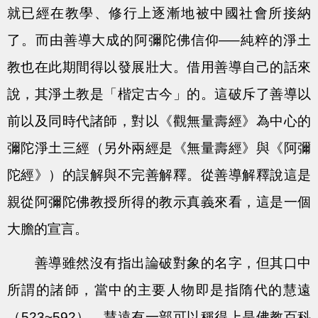
就已經在教學、修行上逐漸地被中國社會所接納
了。而由善導大成的阿彌陀佛信仰—–純粹的淨土
教也在此期間得以發展壯大。借用善導自己的話來
說，其淨土教是「楷定古今」的。這破斥了善導以
前以及同時代諸師，對以《觀無量壽經》為中心的
彌陀淨土三經（另外兩經是《無量壽經》與《阿彌
陀經》）的誤解與不完善解釋。從善導解釋說這是
親從阿彌陀佛教授所得的教示真義來看，這是一個
大膽的宣言。
善導雖然沒有指出論破對象的名字，但其口中
所謂的諸師，當中的主要人物即是指隋代的慧遠
（523~592）。慧遠有一部可以稱得上是佛教百科