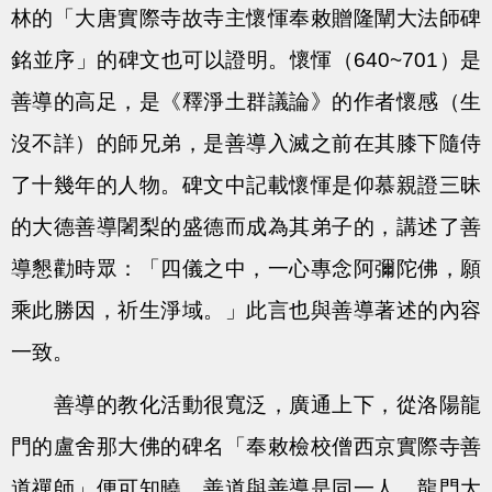
林的「大唐實際寺故寺主懷惲奉敕贈隆闡大法師碑
銘並序」的碑文也可以證明。懷惲（640~701）是
善導的高足，是《釋淨土群議論》的作者懷感（生
沒不詳）的師兄弟，是善導入滅之前在其膝下隨侍
了十幾年的人物。碑文中記載懷惲是仰慕親證三昧
的大德善導闍梨的盛德而成為其弟子的，講述了善
導懇勸時眾：「四儀之中，一心專念阿彌陀佛，願
乘此勝因，祈生淨域。」此言也與善導著述的內容
一致。
善導的教化活動很寬泛，廣通上下，從洛陽龍
門的盧舍那大佛的碑名「奉敕檢校僧西京實際寺善
道禪師」便可知曉。善道與善導是同一人。龍門大