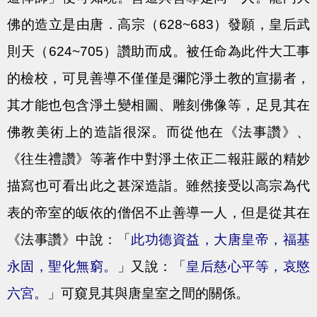
佛的造立是由唐．高宗（628~683）發願，皇后武
則天（624~705）讚助而成。被任命為此件大工事
的檢校，可見善導不僅僅是彌陀淨土教的宣揚者，
其才能也包含淨土變相圖、雕刻佛像等，足見其在
佛教美術上的造詣很深。而從他在《法事讚》、
《往生禮讚》等著作中對淨土依正二報莊嚴的精妙
描寫也可看出此之甚深造詣。雖然接受以高宗為代
表的帝室的皈依的僧侶不止善導一人，但是從其在
《法事讚》中說：「
此功德資益，大唐皇帝，福基
永固，聖化無窮。
」又說：「
皇后慈心平等，哀愍
六宮。
」可窺見其與唐皇室之間的關係。