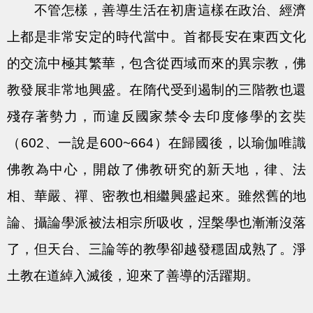
不管怎樣，善導生活在初唐這樣在政治、經濟
上都是非常安定的時代當中。首都長安在東西文化
的交流中極其繁華，包含從西域而來的異宗教，佛
教發展非常地興盛。在隋代受到遏制的三階教也還
殘存著勢力，而違反國家禁令去印度修學的玄奘
（602、一說是600~664）在歸國後，以瑜伽唯識
佛教為中心，開啟了佛教研究的新天地，律、法
相、華嚴、禪、密教也相繼興盛起來。雖然舊的地
論、攝論學派被法相宗所吸收，涅槃學也漸漸沒落
了，但天台、三論等的教學卻越發穩固成熟了。淨
土教在道綽入滅後，迎來了善導的活躍期。