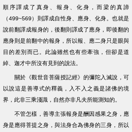
順序譯成了真身、報身、化身，而梁的真諦
（499~569）則譯成自性身、應身、化身。也就是
說前翻譯成報身的，後翻則譯成了應身，即後翻的
應身則是前翻中的報身，所以報、應二身只是眼與
目的差別而已。此論雖然也有些牽強，但卻是道
綽、迦才中所沒有見到的說法。
關於《觀世音菩薩授記經》的彌陀入滅說，可
以說這是善導式的釋義，入不入之義是諸佛的境
界，此非三乘淺識，自然亦非凡夫所能測知的。
不管怎樣，善導主張報身是酬因感果之身，應
身是應得菩提之身，與法身合為佛身的三身，所以