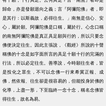
有十願，十行具足。云何具足？言『南無』者即是
歸命，亦是發願迴向之義；言『阿彌陀佛』者，即
是其行：以斯義故，必得往生。」南無是信心、安
心，屬於願。阿彌陀佛是口稱，屬於行。心念口稱
的南無阿彌陀佛是真正具足願與行的，所以只要念
佛便決定往生。因此主張說，《觀經》所說的十聲
稱佛的十念是如字面所言的具足十願十行的完滿的
行法，所以必定往生。善導說，今時願往生者，皆
是投化之眾生，不可以念佛一行來希冀正報、成
佛，然依報、往生卻是很容易的，但能投身於佛的
化導，上盡一形，下至臨終一念十念，稱名念佛皆
得往生，故名為易。