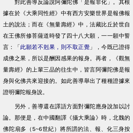
對此善導反論說阿彌陀佛「是報非化」。其根
據在於《大乘同性經》中有西方安樂世界是報佛報
土的說法；而在《無量壽經》中，法藏比丘於世自
在王佛所修菩薩道時發了四十八大願，一一願中誓
言：「
此願若不剋果，則不取正覺
」，今既已證得
成佛之果，所以是酬因感果的報身。再者，《觀無
量壽經》的上輩三品的往生中，皆言阿彌陀佛是報
身與化佛共來迎接的。如此善導舉出了種種證據來
證明彌陀報身說。
另外，善導還在譯語方面對彌陀應身說加以討
論。那便是，在中國翻譯《攝大乘論》時，北魏的
佛陀扇多（5~6世紀）將所謂的法、報、化三身按