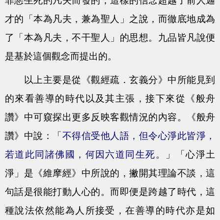
罪惡生死的凡夫而發的，這樣的信念超越了前人迦
才的「本為凡夫，兼為聖人」之說，而徹底地成為
了「本為凡夫，不干聖人」的思想。九品皆凡說便
是基於這個觀念而提出的。
以上主要是從《觀經疏．玄義分》中所能見到
的來看善導的時代以及其主張，接下來從《般舟
讚》中可窺探出更多反映客觀情況的內容。《般舟
讚》中說：「
不得信受他人語，但令心淨此皆淨，
若道此同諸佛國，何因六道同生死。
」「心淨土
淨」是《維摩經》中所說的，撇開其理論不談，這
句話是很能打動人心的。而即便是跨越了時代，這
種說法依然能為人所接受，在善導的時代亦是如