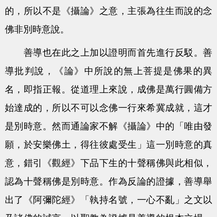
的，所以不是《攝論》之意，主張為往生而說的念
佛非別時意說。
善導也在此之上加以證明而首先進行反駁。善
導批判說，《論》中所說的無上菩提是佛果的異
名，即指正報。從道理上來說，成佛是萬行圓備方
始達成的，所以不可以念佛一行來希冀成就，這才
是別時意。然而通論家不解《攝論》中的「唯由發
願，於安樂佛土，得往彼處受生」這一別時意的真
意，錯引《觀經》下品下生的十聲稱佛與此相似，
認為十聲稱佛是別時意。作為反論的證據，善導舉
出了《阿彌陀經》「執持名號，一心不亂」之文以