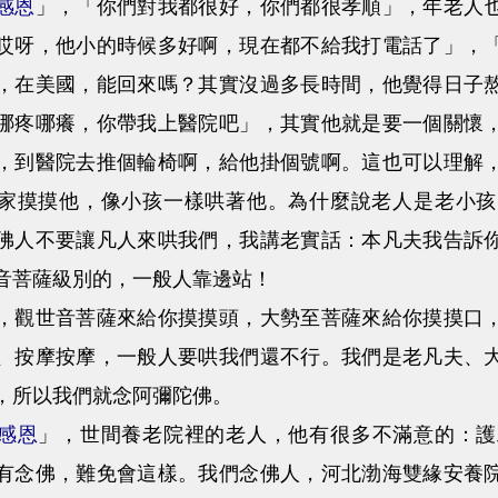
感恩
」，「你們對我都很好，你們都很孝順」，年老人
哎呀，他小的時候多好啊，現在都不給我打電話了」，
，在美國，能回來嗎？其實沒過多長時間，他覺得日子
哪疼哪癢，你帶我上醫院吧」，其實他就是要一個關懷
，到醫院去推個輪椅啊，給他掛個號啊。這也可以理解
家摸摸他，像小孩一樣哄著他。為什麼說老人是老小孩
佛人不要讓凡人來哄我們，我講老實話：本凡夫我告訴
音菩薩級別的，一般人靠邊站！
世音菩薩來給你摸摸頭，大勢至菩薩來給你摸摸口，
、按摩按摩，一般人要哄我們還不行。我們是老凡夫、
，所以我們就念阿彌陀佛。
感恩
」，世間養老院裡的老人，他有很多不滿意的：護
有念佛，難免會這樣。我們念佛人，河北渤海雙緣安養