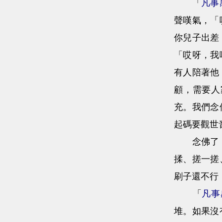
「
凡事
聲嘆氣，「
你兒子出差
「哎呀，我
有人陪著他
顧，需要人
充。我們念
起碼要觀世
念佛了，觀
揉、搓一搓
刷子還不行
「
凡事
堆。如果沒