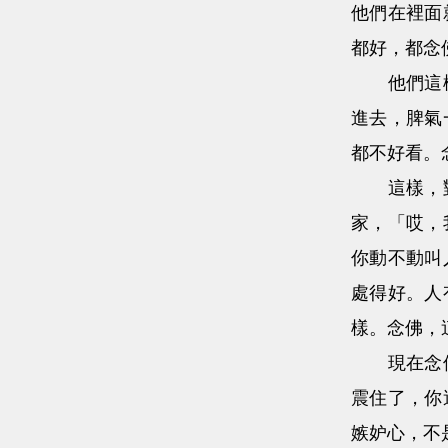
他們在裡面
都好，都念
他們這樣，
進去，脾氣
都不好看。
這樣，對他
家，「哎，
你動不動叫
處得好。人
樣。念佛，
現在念佛的
震住了，你
嫉妒心，不