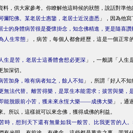
資料，供大家參考。你瞭解他這時候的狀態，說話對準他
阿彌陀佛。某老居士惠鑒，老居士近況盡悉
」，因為他寫
居士的身體病苦很是憂懷掛念，知念佛精進，更是隨喜讚
為人生常態
」，病苦，每個人都會經歷，這是一個正常
人生是苦，老居士這番體會想必更深
」，一般講「人生
更加深切。
病苦加身，唯有病者知之，餘人不知
」，所謂「好人不知
更無法代替。離苦得樂，是眾生本能需求；拔苦與樂，
即能脫眼前小苦，獲未來永恆大樂——成佛大樂
」，通
來。所以，這樣就可以來念佛，獲得成佛的利益。
苦時，想到天下還有無量如我一般苦、比我更苦的人。
們有光明、有前途、有佛念，這些都是萬幸之事。苦算