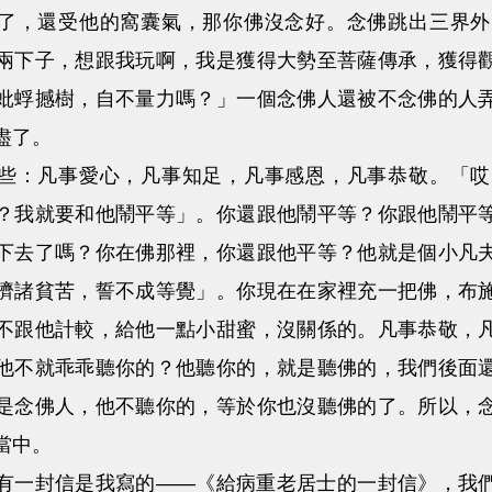
，還受他的窩囊氣，那你佛沒念好。念佛跳出三界外
兩下子，想跟我玩啊，我是獲得大勢至菩薩傳承，獲得
蚍蜉撼樹，自不量力嗎？」一個念佛人還被不念佛的人
盡了。
：凡事愛心，凡事知足，凡事感恩，凡事恭敬。「哎
？我就要和他鬧平等」。你還跟他鬧平等？你跟他鬧平
下去了嗎？你在佛那裡，你還跟他平等？他就是個小凡
濟諸貧苦，誓不成等覺」。你現在在家裡充一把佛，布
不跟他計較，給他一點小甜蜜，沒關係的。凡事恭敬，
他不就乖乖聽你的？他聽你的，就是聽佛的，我們後面
是念佛人，他不聽你的，等於你也沒聽佛的了。所以，
當中。
封信是我寫的——《給病重老居士的一封信》，我們