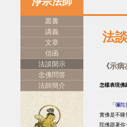
淨宗法師
叢書
講義
法
文章
信函
法談開示
《示病
念佛問答
法師簡介
怎樣表現佛
「
彌陀
實佛是不睡
陀佛跟著你