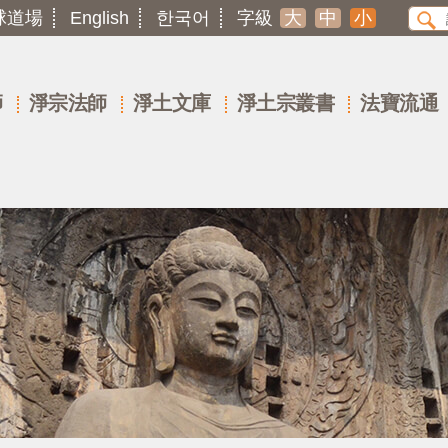
球道場
English
한국어
字級
大
中
小
師
淨宗法師
淨土文庫
淨土宗叢書
法寶流通