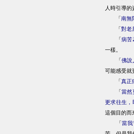
人時引導的
「
南無
「
對老
「
病苦
一樣。
「
佛說
可能感受就
「
真正
「
當然
更求往生，
這個目的而
「
當我
苦，但是我