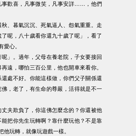
凡事歡喜，凡事微笑，凡事安詳……，他們
秋、暮氣沉沉、死氣逼人、怨氣重重。走
歲了呢，八十歲看你還九十歲了呢」，看了
有愛心。
呢」。過年，父母在養老院，子女要接回
得再遠，哪怕三百公里，他也開車來看你。
係還處不好。你能這樣做，你們父子關係還
陀佛，老了，有生命的尊嚴，活得就是不一
丈夫欺負了，你這佛怎麼念的？你還被他
不能把你先生玩轉啊？靠什麼玩他？不是靠
把他玩轉，就像玩遊戲一樣。