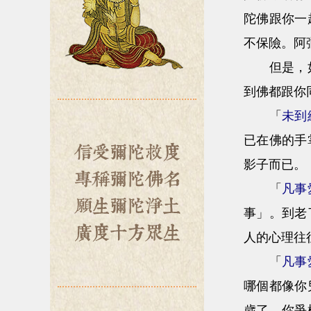
陀佛跟你一
不保險。阿
但是，如果
到佛都跟你
「
未到
已在佛的手
影子而已。
「
凡事
事」。到老
人的心理往
「
凡事
哪個都像你
歲了。你爭