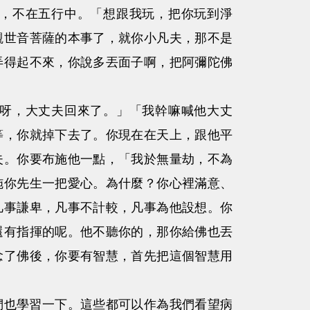
，不在五行中。「想跟我玩，把你玩到淨
觀世音菩薩的本事了，就你小凡夫，那不是
弄得起不來，你說多丟面子啊，把阿彌陀佛
呀，大丈夫回來了。」「我幹嘛喊他大丈
等，你就掉下去了。你現在在天上，跟他平
夫。你要布施他一點，「我於無量劫，不為
施你先生一把愛心。為什麼？你心裡滿意、
凡事謙卑，凡事不計較，凡事為他設想。你
還有指揮的呢。他不聽你的，那你給佛也丟
念了佛後，你要有智慧，首先把這個智慧用
也學習一下。這些都可以作為我們看望病