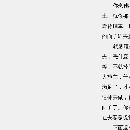
你念佛了
土。就你那
螳臂擋車、
的面子給丟
就憑這些
夫，憑什麼
等，不就掉
大施主，普
滿足了，才
這樣去做，
面子了。你
在夫妻關係
下面還有一