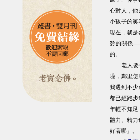
心對人，他
小孩子的笑
現在，就是
齡的關係—
的。
老人要像
啦，鄰里怎
我遇到不少
都已經跑步
年輕不知足
體力、精力
好著哪」。