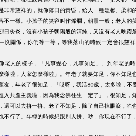
是非常慈祥的，就像落日的黃昏，給人一種溫馨、柔和
容不一樣。小孩子的笑容叫作燦爛，朝霞一般；老人的
烈日炎炎，沒有小孩子朝陽般的清純，又沒有老人晚霞
—沒關係，你們等一等，等我落山的時候一定會很慈祥
老人的樣子，「凡事愛心，凡事知足」。到年老的時
麼樣啦，人家怎麼樣啦」。年老了就要知足，你不知足
蓮友，年老了很知足，「哎呀，我活80歲，太多啦，不
進入共產主義啦，因為我念佛往生一定了」，很知足，
，還可以去拚一拚。老了不知足，除了自己掉眼淚，啥
也不行了。年輕的時候想跟別人拼、吵，你現在不行了