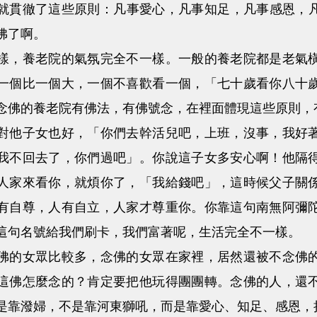
就貫徹了這些原則：凡事愛心，凡事知足，凡事感恩，
佛了啊。
養老院的氣氛完全不一樣。一般的養老院都是老氣橫
一個比一個大，一個不喜歡看一個，「七十歲看你八十
念佛的養老院有佛法，有佛號念，在裡面體現這些原則，
子女也好，「你們去幹活兒吧，上班，沒事，我好著
我不回去了，你們過吧」。你說這子女多安心啊！他隔
人家來看你，就煩你了，「我給錢吧」，這時候父子關
有自尊，人有自立，人家才尊重你。你靠這句南無阿彌
這句名號給我們刷卡，我們富著呢，生活完全不一樣。
女眾比較多，念佛的女眾在家裡，居然還被不念佛的
這佛怎麼念的？肯定要把他玩得團團轉。念佛的人，還
是靠潑婦，不是靠河東獅吼，而是靠愛心、知足、感恩，