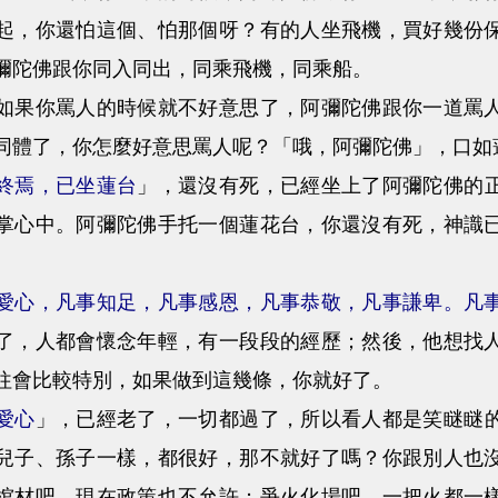
起，你還怕這個、怕那個呀？有的人坐飛機，買好幾份
彌陀佛跟你同入同出，同乘飛機，同乘船。
你罵人的時候就不好意思了，阿彌陀佛跟你一道罵人
同體了，你怎麼好意思罵人呢？「哦，阿彌陀佛」，口如
終焉，已坐蓮台
」，還沒有死，已經坐上了阿彌陀佛的
掌心中。阿彌陀佛手托一個蓮花台，你還沒有死，神識
愛心，凡事知足，凡事感恩，凡事恭敬，凡事謙卑。凡
了，人都會懷念年輕，有一段段的經歷；然後，他想找
往會比較特別，如果做到這幾條，你就好了。
愛心
」，已經老了，一切都過了，所以看人都是笑瞇瞇
兒子、孫子一樣，都很好，那不就好了嗎？你跟別人也
棺材吧，現在政策也不允許；爭火化場吧，一把火都一