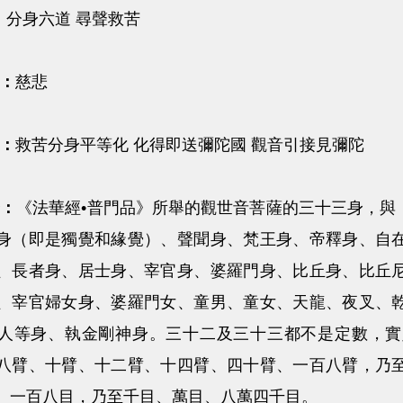
：
分身六道 尋聲救苦
：
慈悲
：
救苦分身平等化 化得即送彌陀國 觀音引接見彌陀
：
《法華經•普門品》所舉的觀世音菩薩的三十三身，與
身（即是獨覺和緣覺）、聲聞身、梵王身、帝釋身、自
、長者身、居士身、宰官身、婆羅門身、比丘身、比丘
、宰官婦女身、婆羅門女、童男、童女、天龍、夜叉、
人等身、執金剛神身。三十二及三十三都不是定數，實
八臂、十臂、十二臂、十四臂、四十臂、一百八臂，乃
、一百八目，乃至千目、萬目、八萬四千目。