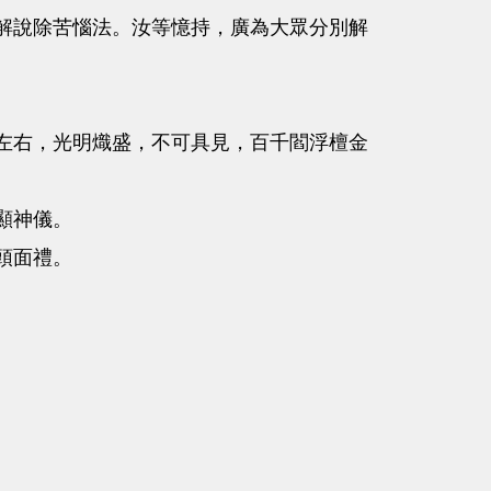
解說除苦惱法。汝等憶持，廣為大眾分別解
左右，光明熾盛，不可具見，百千閻浮檀金
顯神儀。
頭面禮。