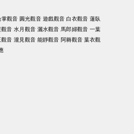
合掌觀音 圓光觀音 遊戲觀音 白衣觀音 蓮臥
籃觀音 水月觀音 灑水觀音 馬郎婦觀音 一葉
王觀音 瀧見觀音 能靜觀音 阿耨觀音 葉衣觀
應