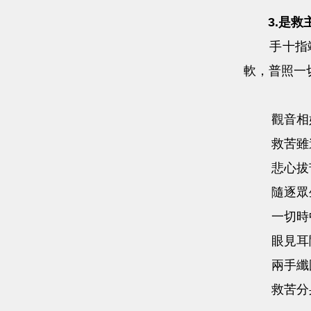
3.是救
手十指
軟，普照一
觀音相
救苦雖
悲心拔
隨逐眾
一切時
眼見耳
兩手纖
救苦分