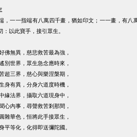
主
端，一一指端有八萬四千畫，猶如印文；一一畫，有八
切：以此寶手，接引眾生。
好佛無異，慈悲救苦最為強，
遙別世界，眾生急念應時來，
苦超三界，慈心與樂涅槃期，
生身有異，分身六道度時機，
中緣法界，攝取六道現身中，
聞心內事，尋聲救苦剎那間，
圓雜華色，恒將此手接眾生，
身平等化，化得即送彌陀國。