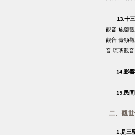
13.十三
觀音 施藥觀
觀音 青頸觀
音 琉璃觀音
14.影
15.民間
二、觀世
1.是三