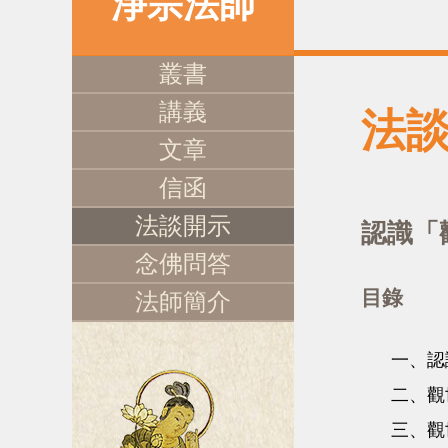
淨宗法師
叢書
講義
法
文章
信函
法談開示
認識「
念佛問答
目錄
法師簡介
一、認
二、觀
三、觀