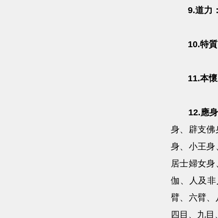
9.道力
10.特質
11.本懷
12.應身
身、辟支佛
身、小王身
居士婦女身
伽、人及非
臂、六臂、
四目、九目