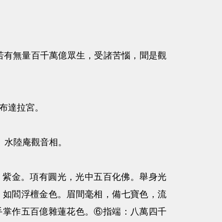
 若有無量百千萬億眾生，受諸苦惱，聞是觀
 布達拉宮。
。水陸庵觀音相。
：紫金。項有圓光，光中五百化佛。舉身光
：如閻浮檀金色。眉間毫相，備七寶色，流
手掌作五百億雜蓮花色。⑥指端：八萬四千