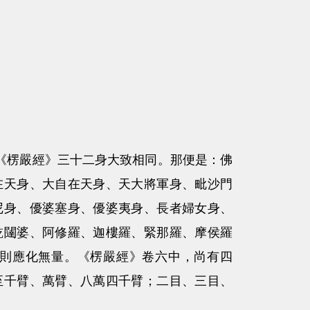
《楞嚴經》三十二身大致相同。那便是：佛
在天身、大自在天身、天大將軍身、毗沙門
尼身、優婆塞身、優婆夷身、長者婦女身、
乾闥婆、阿修羅、迦樓羅、緊那羅、摩侯羅
則應化無量。《楞嚴經》卷六中，尚有四
至千臂、萬臂、八萬四千臂；二目、三目、