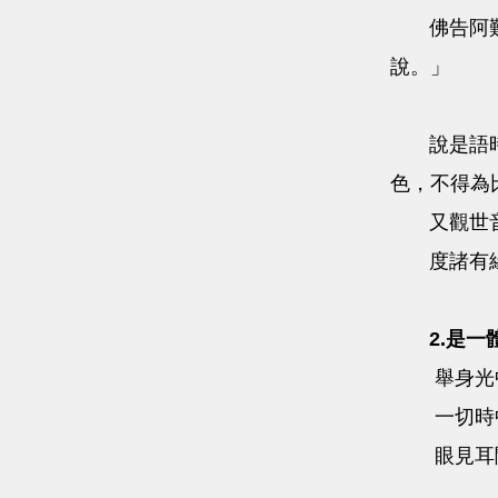
佛告阿
說。」
說是語
色，不得為
又觀世
度諸有
2.是一
舉身光
一切時
眼見耳