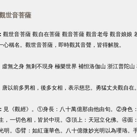
觀世音菩薩
：
觀世音菩薩 觀自在菩薩 觀音菩薩 觀音老母 觀音娘娘
一心稱名。觀世音菩薩，即時觀其音聲，皆得解脫。
：
虛無之身 無剎不現身 極樂世界 補怛洛伽山 浙江普陀山
：
唐以前多男相，後多女相，表示慈悲。勇猛丈夫觀自在
：
見《觀經》。①身長：八十萬億那由他由旬。②身色
生，一切色相，皆於中現。③頂上：天冠立化佛。④面
光明。⑤臂：如紅蓮華色。八十億微妙光明以為瓔珞。