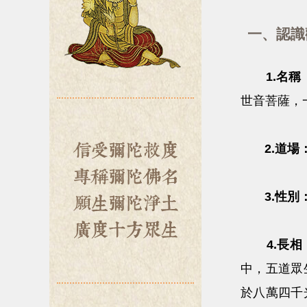
一、認識
1.名稱
世音菩薩，
2.道場
3.性別
4.長相
中，五道眾
於八萬四千