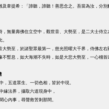
難及韋提希：「諦聽，諦聽！善思念之。吾當為汝，分別
時，無量壽佛住立空中，觀世音、大勢至，是二大士侍立
比。
音大勢至，於諸聖眾最第一，慈光照曜大千界，侍佛左右
緣不暫息，如大海潮不失時，如是大悲大勢至，一心稽首
體
中，五道眾生、一切色相，皆於中現。
中緣法界，攝取六道現身中，
聞心內事，尋聲救苦剎那間。