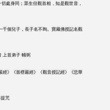
一切處身同；眾生但觀首相，知是觀世音，
一千個兒子，長子名不眴。寶藏佛授記名觀
 上首弟子 輔弼
嚴經》《首楞嚴經》《觀音授記經》《悲華
準提咒