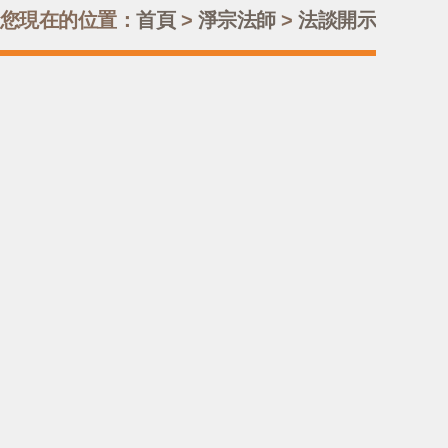
您現在的位置：
首頁
>
淨宗法師
>
法談開示