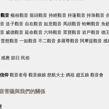
觀音
楊枝觀音 龍頭觀音 持經觀音 持蓮觀音 持珠觀音 
音 送子觀音 自在觀音 如意觀音 馬頭觀音 蛤蜊觀音 魚
音 威德觀音 延命觀音 六時觀音 眾寶觀音 岩戶觀音 德
 普慈觀音 一如觀音 不二觀音 多羅尊觀音 阿摩提觀音 感
響
感應 節日 民俗
信仰
觀音老母 觀音娘娘 慈航大士 媽祖 趙五娘 觀音會
音菩薩與我們的關係
聖