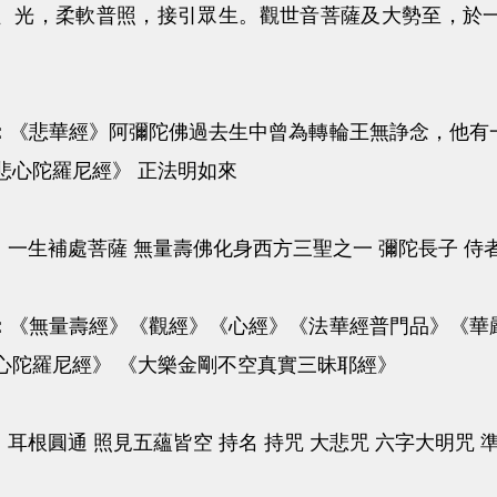
、光，柔軟普照，接引眾生。觀世音菩薩及大勢至，於
。
：
《悲華經》阿彌陀佛過去生中曾為轉輪王無諍念，他有
悲心陀羅尼經》 正法明如來
：
一生補處菩薩 無量壽佛化身西方三聖之一 彌陀長子 侍者
：
《無量壽經》《觀經》《心經》《法華經普門品》《華
心陀羅尼經》 《大樂金剛不空真實三昧耶經》
：
耳根圓通 照見五蘊皆空 持名 持咒 大悲咒 六字大明咒 