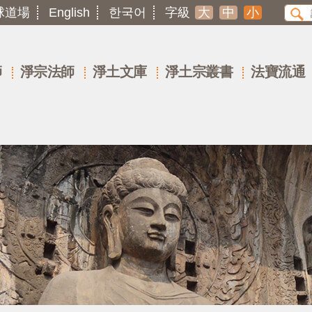
球道場
English
한국어
字級
大
中
小
師
淨宗法師
淨土文庫
淨土宗叢書
法寶流通