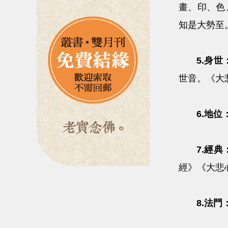
畫、印、色
知是大勢至
5.身世
世音。《大
6.地位
7.經典
經》《大悲
8.法門