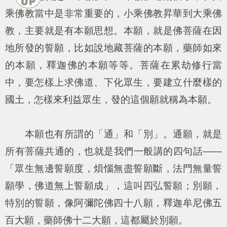
乘佛教當中是非常重要的，小乘佛教昇華到大乘佛
教，主要就是有本願思想。本願，就是佛菩薩在因
地所發的誓願，比如說地藏菩薩的本願，藥師如來
的本願，釋迦佛的本願等等。菩薩在累劫修行當
中，要怎樣上求佛道、下化眾生，要建立什麼樣的
國土，怎樣來利益眾生，發的這個願就稱為本願。
本願也有所謂的「通」和「別」。通願，就是
所有菩薩共通的，也就是我們一般講的四句話——
「眾生無邊誓願度，煩惱無盡誓願斷，法門無量誓
願學，佛道無上誓願成」，這叫四弘誓願；別願，
特別的誓願，像阿彌陀佛四十八願，釋迦牟尼佛五
百大願，藥師佛十二大願，這都屬於別願。