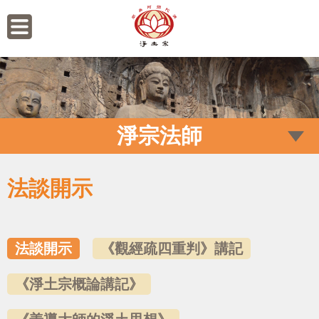
淨宗法師
法談開示
法談開示
《觀經疏四重判》講記
《淨土宗概論講記》