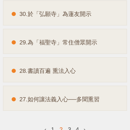
30.於「弘願寺」為蓮友開示
29.為「福聖寺」常住僧眾開示
28.書讀百遍 熏法入心
27.如何讓法義入心──多聞熏習
‹
1
2
3
4
›