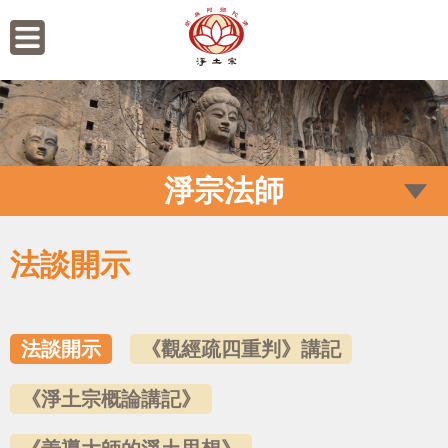
淨宗法師
法談開示
法談開示
《觀經疏四重判》講記
《淨土宗概論講記》