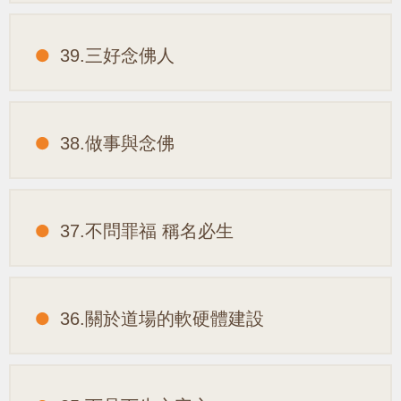
39.三好念佛人
38.做事與念佛
37.不問罪福 稱名必生
36.關於道場的軟硬體建設