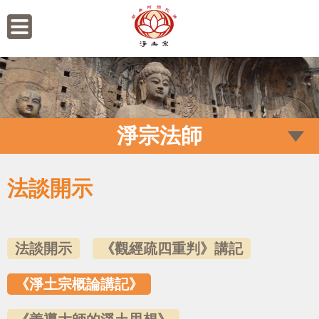
淨宗法師
法談開示
法談開示
《觀經疏四重判》講記
《淨土宗概論講記》