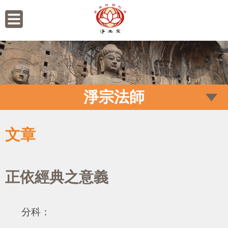
淨宗法師
文章
正依經典之意義
分科：