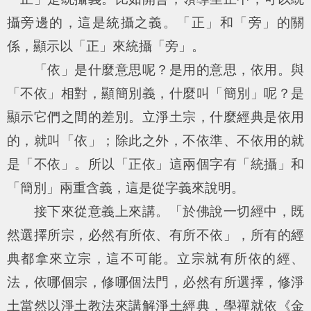
攝旁邊的，這是統攝之義。「正」和「旁」的關
係，顯示以「正」來統攝「旁」。
「依」是什麼意思呢？是用的意思，依用。與
「不依」相對，顯簡別義，什麼叫「簡別」呢？是
顯示它們之間的差別。立淨土宗，什麼經典是依用
的，就叫「依」；除此之外，不依準、不依用的就
是「不依」。所以「正依」這兩個字有「統攝」和
「簡別」兩重含義，這是從字義來說明。
接下來從意義上來講。「於佛說一切經中，既
然選擇所宗，必然有所依、有所不依」，所有的經
典都拿來立宗，這不可能。立宗就有所依的經、
法，依哪個宗，修哪個法門，必然有所選擇，修淨
土當然以淨土教法來講解淨土經典，學禪就依《金