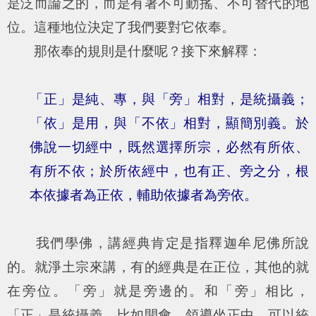
是泛而論之的，而是有著不可動搖、不可替代的地
位。這種地位決定了我們要對它依奉。
那依奉的規則是什麼呢？接下來解釋：
「正」是純、專，與「旁」相對，是統攝義；
「依」是用，與「不依」相對，顯簡別義。於
佛說一切經中，既然選擇所宗，必然有所依、
有所不依；於所依經中，也有正、旁之分，根
本依據者為正依，輔助依據者為旁依。
我們學佛，講經典肯定是指釋迦牟尼佛所說
的。就淨土宗來講，有的經典是在正位，其他的就
在旁位。「旁」就是旁邊的。和「旁」相比，
「正」是統攝義。比如開會，領導坐正中，可以統