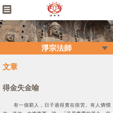
淨宗法師
文章
得金失金喻
有一個窮人，日子過得實在很苦。有人憐憫