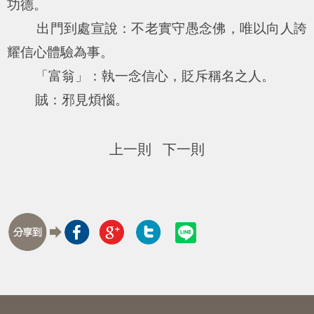
功德。
出門到處宣說：不老實守愚念佛，唯以向人誇
耀信心體驗為事。
「富翁」：執一念信心，貶斥稱名之人。
賊：邪見煩惱。
上一則
下一則