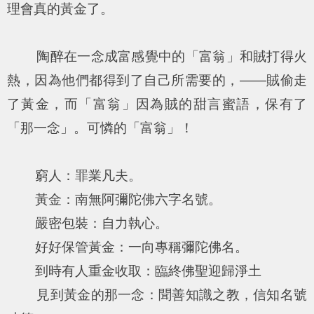
理會真的黃金了。
陶醉在一念成富感覺中的「富翁」和賊打得火
熱，因為他們都得到了自己所需要的，——賊偷走
了黃金，而「富翁」因為賊的甜言蜜語，保有了
「那一念」。可憐的「富翁」！
窮人：罪業凡夫。
黃金：南無阿彌陀佛六字名號。
嚴密包裝：自力執心。
好好保管黃金：一向專稱彌陀佛名。
到時有人重金收取：臨終佛聖迎歸淨土
見到黃金的那一念：聞善知識之教，信知名號