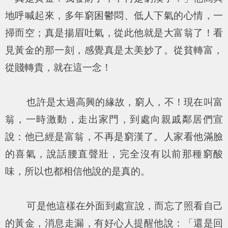
地呼喊起來，多年窮困鬱悶、低人下氣的心情，一
掃而空；真是揚眉吐氣，從此他就是大富翁了！看
見黃金的那一刻，感覺真是太美妙了。從貧轉富，
從賤轉貴，就在這一念！
也許是太過高興的緣故，窮人，不！現在叫富
翁，一時激動，走出家門，到處向親戚鄰居們宣
說：他已經是富翁，不再是窮漢了。人家看他滿臉
的喜氣，說話腰直聲壯，完全沒有以前那種窮酸
味，所以也都相信他說的是真的。
可是他這樣在外面到處宣說，而忘了照看自己
的黃金，消息走漏，有好心人提醒他說：「還是回