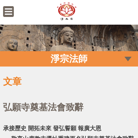
淨宗法師
文章
弘願寺奠基法會致辭
承接歷史 開拓未來 發弘誓願 報廣大恩