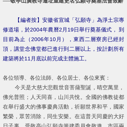
──敬亭山廣教寺遷址重建更名弘願寺奠基法會致辭
【編者按】安徽省宣城「弘願寺」為淨土宗專
修道場，於2004年農曆2月19日舉行奠基儀式， 到
目前為止（2006年10月），東西二層寮房已經封
頂，講堂念佛堂都已進行到二層以上，按計劃所有
建築將於11月底以前完成主體施工。
各位領導、各位法師、各位居士、各位來賓：
今天是大慈大悲觀世音菩薩聖誕，晴空萬里，
佛光普照；人天同喜，山川共悅。全國的佛教徒都
在舉行盛大的佛事慶典活動，祈願世界和平，國家
繁榮，眾苦消除，同生安樂。在這普天同慶的大好
日子裏，受敬亭山弘願寺籌建委員會敬邀，市區兩