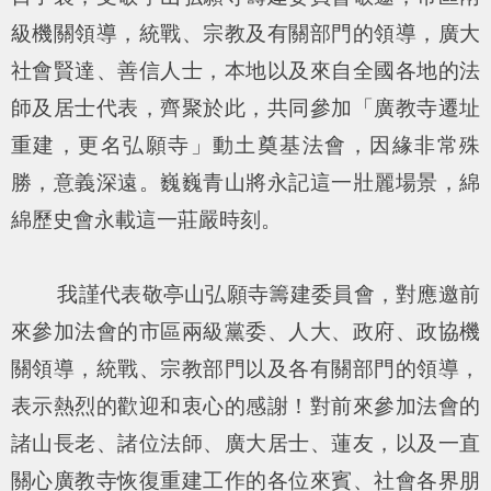
級機關領導，統戰、宗教及有關部門的領導，廣大
社會賢達、善信人士，本地以及來自全國各地的法
師及居士代表，齊聚於此，共同參加「廣教寺遷址
重建，更名弘願寺」動土奠基法會，因緣非常殊
勝，意義深遠。巍巍青山將永記這一壯麗場景，綿
綿歷史會永載這一莊嚴時刻。
我謹代表敬亭山弘願寺籌建委員會，對應邀前
來參加法會的市區兩級黨委、人大、政府、政協機
關領導，統戰、宗教部門以及各有關部門的領導，
表示熱烈的歡迎和衷心的感謝！對前來參加法會的
諸山長老、諸位法師、廣大居士、蓮友，以及一直
關心廣教寺恢復重建工作的各位來賓、社會各界朋