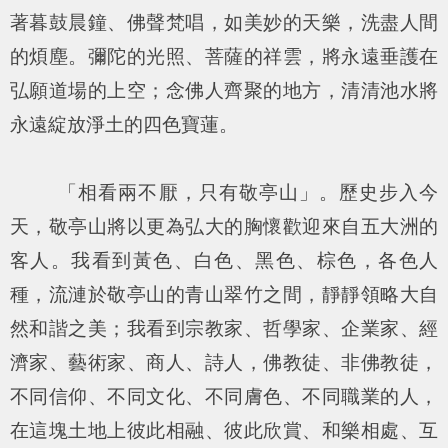
著暮鼓晨鐘、佛聲梵唱，如美妙的天樂，洗盡人間
的煩塵。彌陀的光照、菩薩的祥雲，將永遠垂護在
弘願道場的上空；念佛人齊聚的地方，清清池水將
永遠綻放淨土的四色寶蓮。
「相看兩不厭，只有敬亭山」。歷史步入今
天，敬亭山將以更為弘大的胸懷歡迎來自五大洲的
客人。我看到黃色、白色、黑色、棕色，各色人
種，流漣於敬亭山的青山翠竹之間，靜靜領略大自
然和諧之美；我看到宗教家、哲學家、企業家、經
濟家、藝術家、商人、詩人，佛教徒、非佛教徒，
不同信仰、不同文化、不同膚色、不同職業的人，
在這塊土地上彼此相融、彼此欣賞、和樂相處、互