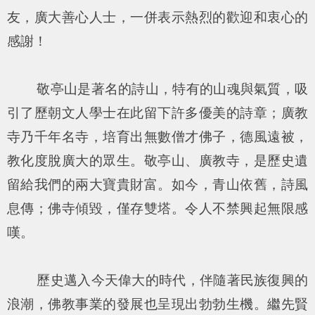
友，廣大善心人士，一併表示熱烈的歡迎和衷心的
感謝！
敬亭山是著名的詩山，特有的山魂與氣質，吸
引了歷朝文人學士在此留下許多優美的詩章；廣教
寺乃千年名寺，培育出無數僧才佛子，德風遠被，
教化度脫廣大的眾生。敬亭山、廣教寺，是歷史遺
留給我們的兩大寶貴財富。如今，青山依舊，詩風
息傳；佛寺傾毀，僅存雙塔。令人不禁興起無限感
嘆。
歷史邁入今天偉大的時代，伴隨著民族復興的
浪潮，佛教事業的發展也呈現出勃勃生機。繼先賢