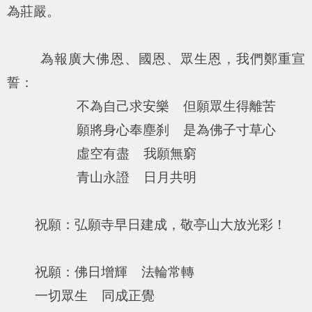
為莊嚴。
為報廣大佛恩、國恩、眾生恩，我們鄭重宣
誓：
不為自己求安樂 但願眾生得離苦
願將身心奉塵刹 是為佛子寸草心
虛空有盡 我願無窮
青山永證 日月共明
祝願：弘願寺早日建成，敬亭山大放光彩！
祝願：佛日增輝 法輪常轉
一切眾生 同成正覺