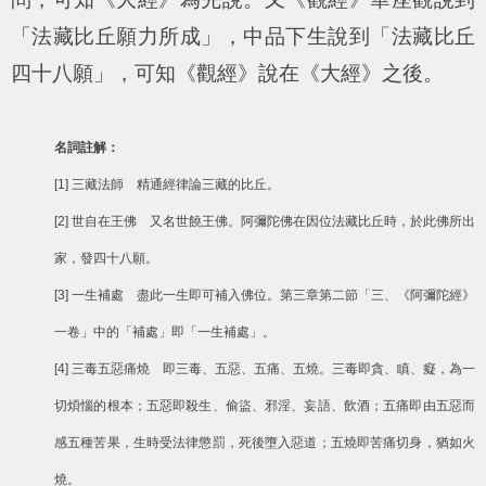
「法藏比丘願力所成」，中品下生說到「法藏比丘
四十八願」，可知《觀經》說在《大經》之後。
名詞註解：
[1] 三藏法師 精通經律論三藏的比丘。
[2] 世自在王佛 又名世饒王佛。阿彌陀佛在因位法藏比丘時，於此佛所出
家，發四十八願。
[3] 一生補處 盡此一生即可補入佛位。第三章第二節「三、《阿彌陀經》
一卷」中的「補處」即「一生補處」。
[4] 三毒五惡痛燒 即三毒、五惡、五痛、五燒。三毒即貪、瞋、癡，為一
切煩惱的根本；五惡即殺生、偷盜、邪淫、妄語、飲酒；五痛即由五惡而
感五種苦果，生時受法律懲罰，死後墮入惡道；五燒即苦痛切身，猶如火
燒。