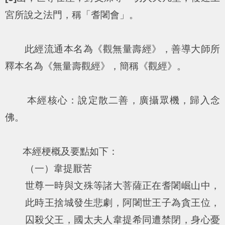
宮所說之法門，稱「耆闍會」。
此經流通本名為《觀無量壽經》，善導大師所
釋本名為《無量壽觀經》，簡稱《觀經》。
本經核心：說定散二善，廣攝眾機，歸入念
佛。
本經梗概及要點如下：
（一）韋提厭苦
世尊一時與文殊等諸大菩薩正在耆闍崛山中，
此時王捨城發生悲劇，阿闍世王子為貪王位，
囚殺父王，國太夫人韋提希同遭禁閉，身心憂