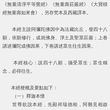
《無量清淨平等覺經》《無量壽莊嚴經》《大寶積
經無量壽如來會》，另存梵本及西藏譯本。
本經主說阿彌陀佛因中為法藏比丘，發四十八
願，依願修行，成就佛身、淨土及聖眾莊嚴；上卷
講述彌陀成佛因果，下卷講述眾生往生因果。
本經核心：說四十八願，攝受眾生；眾生稱
念，必得往生。
本經梗概及要點如下：
（一）釋迦本懷
世尊欲說本經，先顯祥瑞德相，阿難見相啟