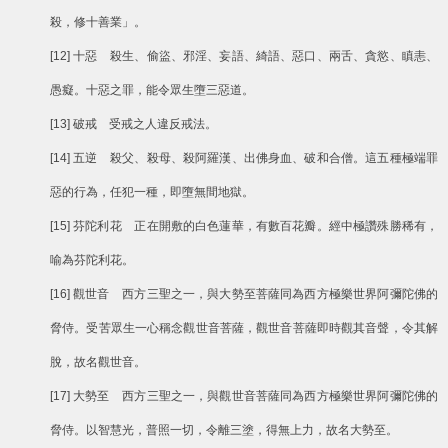
殺，修十善業」。
[12] 十惡 殺生、偷盜、邪淫、妄語、綺語、惡口、兩舌、貪慾、瞋恚、
愚癡。十惡之罪，能令眾生墮三惡道。
[13] 破戒 受戒之人違反戒法。
[14] 五逆 殺父、殺母、殺阿羅漢、出佛身血、破和合僧。這五種極端罪
惡的行為，任犯一種，即墮無間地獄。
[15] 芬陀利花 正在開敷的白色蓮華，有數百花瓣。經中極讚殊勝稀有，
喻為芬陀利花。
[16] 觀世音 西方三聖之一，與大勢至菩薩同為西方極樂世界阿彌陀佛的
脅侍。受苦眾生一心稱念觀世音菩薩，觀世音菩薩即時觀其音聲，令其解
脫，故名觀世音。
[17] 大勢至 西方三聖之一，與觀世音菩薩同為西方極樂世界阿彌陀佛的
脅侍。以智慧光，普照一切，令離三塗，得無上力，故名大勢至。