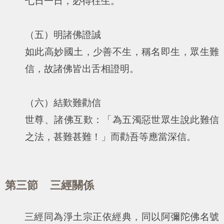
七日一日，必得往生。
（五）明諸佛證誠
如此高妙國土，少善不生，稱名即生，眾生難
信，故諸佛皆出舌相證明。
（六）結歎難勸信
世尊、諸佛互歎：「為五濁惡世眾生說此難信
之法，甚難甚難！」而勸吾等應當深信。
第三節 三經關係
三經同為淨土宗正依經典，同以阿彌陀佛名號