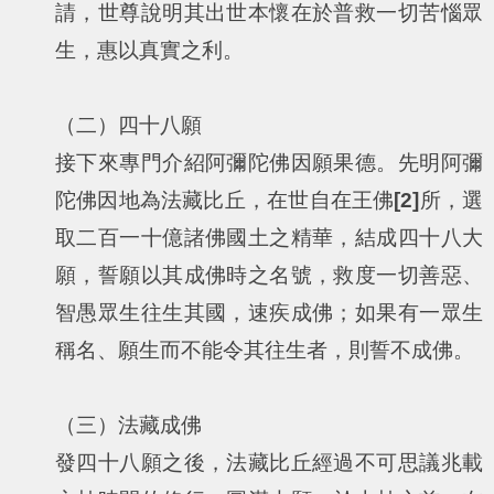
請，世尊說明其出世本懷在於普救一切苦惱眾
生，惠以真實之利。
（二）四十八願
接下來專門介紹阿彌陀佛因願果德。先明阿彌
陀佛因地為法藏比丘，在世自在王佛
[2]
所，選
取二百一十億諸佛國土之精華，結成四十八大
願，誓願以其成佛時之名號，救度一切善惡、
智愚眾生往生其國，速疾成佛；如果有一眾生
稱名、願生而不能令其往生者，則誓不成佛。
（三）法藏成佛
發四十八願之後，法藏比丘經過不可思議兆載