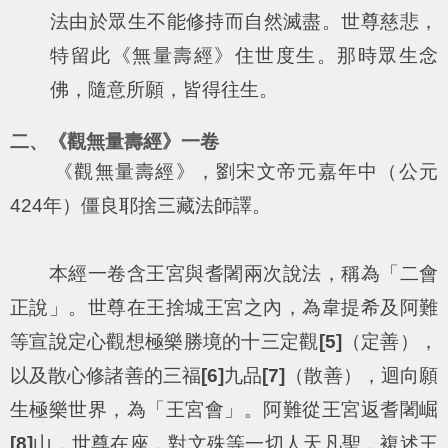
法由於眾生不能修持而自然滅盡。世尊慈悲，
特留此《無量壽經》住世度生。那時眾生念
佛，隨意所願，皆得往生。
二、《觀無量壽經》一卷
《觀無量壽經》，劉宋文帝元嘉年中（公元
424年）僵良耶捨三藏法師譯。
本經一卷含王宮與耆闍兩次說法，稱為「二會
正說」。世尊在王捨城王宮之內，為韋提希及阿難
等宣說定心觀想極樂勝境的十三定觀
[5]
（定善），
以及散心修諸善的三福
[6]
九品
[7]
（散善），迴向願
生極樂世界，為「王宮會」。阿難從王宮返耆闍崛
[8]
山，世尊在座，對文殊等一切人天凡聖，複述王