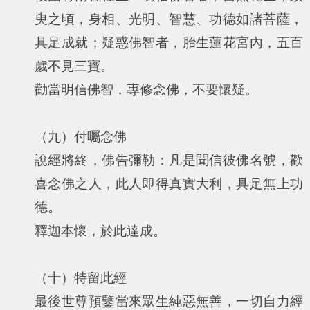
臾之頃，身相、光明、智慧、功德如諸菩薩，
具足成就；疑惑佛智者，胎生蓮花宮內，五百
歲不見三寶。
勸當明信佛智，專修念佛，不要懷疑。
（九）付囑念佛
說經將終，佛告彌勒：凡是聞信彼佛名號，歡
喜念佛之人，此人即得真實大利，具足無上功
德。
釋迦本懷，於此達成。
（十）特留此經
最後世尊預鑒當來眾生純惡無善，一切自力經