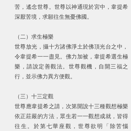
苦，遙念世尊。世尊以神通現於宮中，韋提希
深厭苦境，求願往生無憂佛國。
（二）求生極樂
世尊放光，攝十方諸佛淨土於佛頂光台之中，
令韋提希一一盡見。佛力加被，韋提希選生極
樂，請說定善觀法。世尊觀機，自開三福之
行，並示佛力異方便觀。
（三）十三定觀
世尊應韋提希之請，次第開說十三種觀想極樂
依正莊嚴的方法，眾生若一一觀想成就，皆得
往生。於第七華座觀，世尊欲明「除苦惱