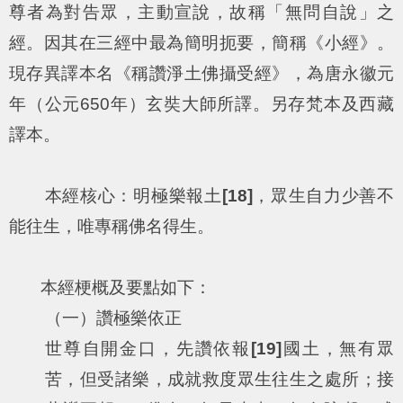
尊者為對告眾，主動宣說，故稱「無問自說」之
經。因其在三經中最為簡明扼要，簡稱《小經》。
現存異譯本名《稱讚淨土佛攝受經》，為唐永徽元
年（公元650年）玄奘大師所譯。另存梵本及西藏
譯本。
本經核心：明極樂報土
[18]
，眾生自力少善不
能往生，唯專稱佛名得生。
本經梗概及要點如下：
（一）讚極樂依正
世尊自開金口，先讚依報
[19]
國土，無有眾
苦，但受諸樂，成就救度眾生往生之處所；接