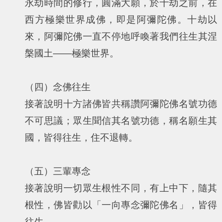
永劫時間的修行，圓滿大願，於十劫之前，在
西方極樂世界成佛，即是阿彌陀佛。十劫以
來，阿彌陀佛一直不停地呼喚著我們往生其涅
槃國土——極樂世界。
（四）念佛往生
接著說明十方諸佛皆共稱讚阿彌陀佛名號功德
不可思議；眾生聞信其名號功德，稱名願生其
國，皆得往生，住不退轉。
（五）三輩專念
接著說明一切眾生根性不同，有上中下，隨其
根性，佛皆勸以「一向專念彌陀佛名」，皆得
往生。