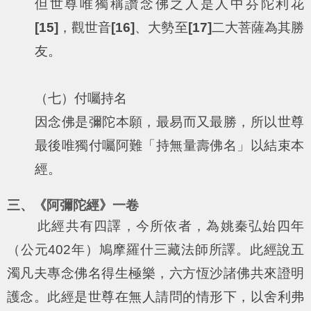
但世尊唯獨稱讚念佛之人是人中芬陀利花
[15]
，觀世音
[16]
、大勢至
[17]
二大菩薩為其勝
友。
（七）付囑持名
因念佛是彌陀本願，最易而又最勝，所以世尊
最後唯獨付囑阿難「持無量壽佛名」以結束本
經。
三、《阿彌陀經》一卷
此經共有四譯，今所依者，為姚秦弘始四年
（公元402年）鳩摩羅什三藏法師所譯。此經說五
濁凡夫專念佛名得生極樂，六方恆沙諸佛共來證明
護念。此經是世尊在無人請問的情形下，以舍利弗