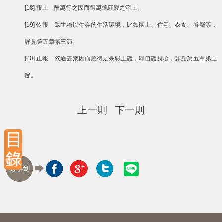
[18] 報土 酬萬行之因而得萬德莊嚴之淨土。
[19] 依報 眾生賴以生存的生活環境，比如國土、住宅、衣食、眷屬等，
詳見第五章第三節。
[20] 正報 依過去業因而感得之果報正體，即自體身心，詳見第五章第三
節。
上一則
下一則