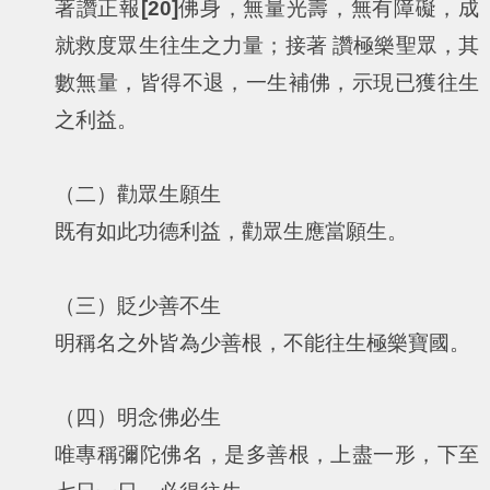
著讚正報
[20]
佛身，無量光壽，無有障礙，成
就救度眾生往生之力量；接著 讚極樂聖眾，其
數無量，皆得不退，一生補佛，示現已獲往生
之利益。
（二）勸眾生願生
既有如此功德利益，勸眾生應當願生。
（三）貶少善不生
明稱名之外皆為少善根，不能往生極樂寶國。
（四）明念佛必生
唯專稱彌陀佛名，是多善根，上盡一形，下至