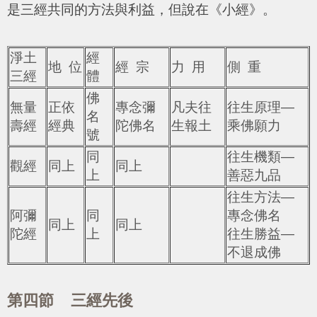
是三經共同的方法與利益，但說在《小經》。
淨土
經
地 位
經 宗
力 用
側 重
三經
體
佛
無量
正依
專念彌
凡夫往
往生原理—
名
壽經
經典
陀佛名
生報土
乘佛願力
號
同
往生機類—
觀經
同上
同上
上
善惡九品
往生方法—
阿彌
同
專念佛名
同上
同上
陀經
上
往生勝益—
不退成佛
第四節 三經先後