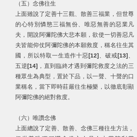
（五）念佛往生
上面雖說了定善十三觀、散善三福業，但世尊
的心特別憐愍三福無份、唯惡無善的惡業凡
夫，開說阿彌陀佛大悲本願，欲使一切善惡凡
夫皆能仰仗阿彌陀佛的本願救度，稱名往生其
國，所以特取一生造作十惡
[12]
、破戒
[13]
、
五逆
[14]
，直到臨終才遇到彌陀救度之法的三
種眾生為典型，置於下品，以一聲、十聲的口
業稱名，當下即時莊嚴往生極樂，以徹底彰顯
阿彌陀佛的絕對救度。
（六）唯讚念佛
上面總說了定善、散善、念佛三種往生方法，