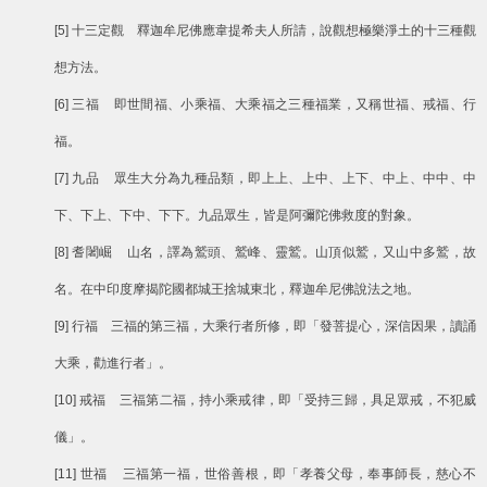
[5] 十三定觀 釋迦牟尼佛應韋提希夫人所請，說觀想極樂淨土的十三種觀
想方法。
[6] 三福 即世間福、小乘福、大乘福之三種福業，又稱世福、戒福、行
福。
[7] 九品 眾生大分為九種品類，即上上、上中、上下、中上、中中、中
下、下上、下中、下下。九品眾生，皆是阿彌陀佛救度的對象。
[8] 耆闍崛 山名，譯為鷲頭、鷲峰、靈鷲。山頂似鷲，又山中多鷲，故
名。在中印度摩揭陀國都城王捨城東北，釋迦牟尼佛說法之地。
[9] 行福 三福的第三福，大乘行者所修，即「發菩提心，深信因果，讀誦
大乘，勸進行者」。
[10] 戒福 三福第二福，持小乘戒律，即「受持三歸，具足眾戒，不犯威
儀」。
[11] 世福 三福第一福，世俗善根，即「孝養父母，奉事師長，慈心不