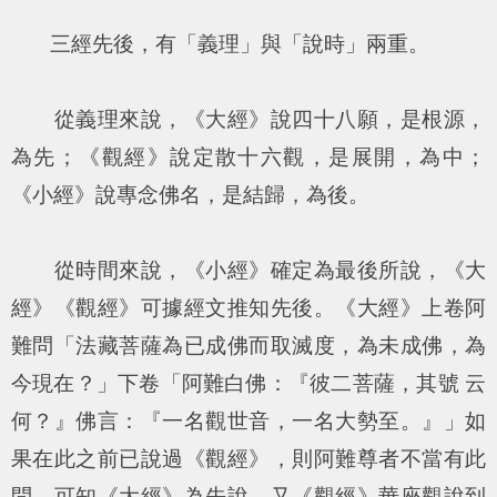
三經先後，有「義理」與「說時」兩重。
從義理來說，《大經》說四十八願，是根源，
為先；《觀經》說定散十六觀，是展開，為中；
《小經》說專念佛名，是結歸，為後。
從時間來說，《小經》確定為最後所說，《大
經》《觀經》可據經文推知先後。《大經》上卷阿
難問「法藏菩薩為已成佛而取滅度，為未成佛，為
今現在？」下卷「阿難白佛：『彼二菩薩，其號 云
何？』佛言：『一名觀世音，一名大勢至。』」如
果在此之前已說過《觀經》，則阿難尊者不當有此
問，可知《大經》為先說。又《觀經》華座觀說到