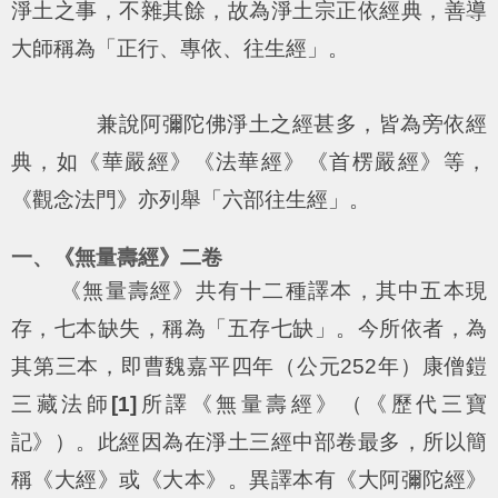
淨土之事，不雜其餘，故為淨土宗正依經典，善導
大師稱為「正行、專依、往生經」。
兼說阿彌陀佛淨土之經甚多，皆為旁依經
典，如《華嚴經》《法華經》《首楞嚴經》等，
《觀念法門》亦列舉「六部往生經」。
一、《無量壽經》二卷
《無量壽經》共有十二種譯本，其中五本現
存，七本缺失，稱為「五存七缺」。今所依者，為
其第三本，即曹魏嘉平四年（公元252年）康僧鎧
三藏法師
[1]
所譯《無量壽經》（《歷代三寶
記》）。此經因為在淨土三經中部卷最多，所以簡
稱《大經》或《大本》。異譯本有《大阿彌陀經》