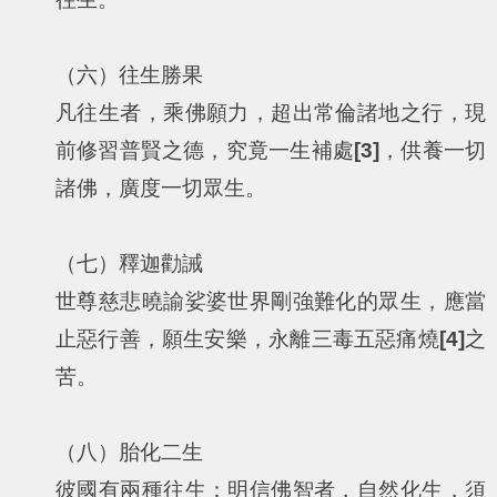
（六）往生勝果
凡往生者，乘佛願力，超出常倫諸地之行，現
前修習普賢之德，究竟一生補處
[3]
，供養一切
諸佛，廣度一切眾生。
（七）釋迦勸誡
世尊慈悲曉諭娑婆世界剛強難化的眾生，應當
止惡行善，願生安樂，永離三毒五惡痛燒
[4]
之
苦。
（八）胎化二生
彼國有兩種往生：明信佛智者，自然化生，須