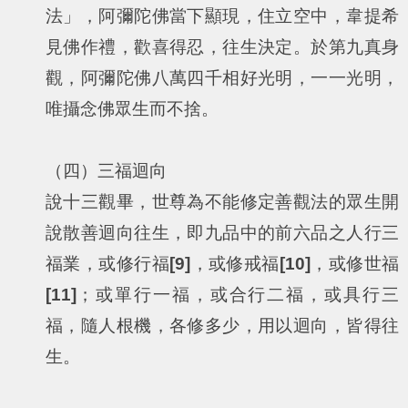
法」，阿彌陀佛當下顯現，住立空中，韋提希
見佛作禮，歡喜得忍，往生決定。於第九真身
觀，阿彌陀佛八萬四千相好光明，一一光明，
唯攝念佛眾生而不捨。
（四）三福迴向
說十三觀畢，世尊為不能修定善觀法的眾生開
說散善迴向往生，即九品中的前六品之人行三
福業，或修行福
[9]
，或修戒福
[10]
，或修世福
[11]
；或單行一福，或合行二福，或具行三
福，隨人根機，各修多少，用以迴向，皆得往
生。