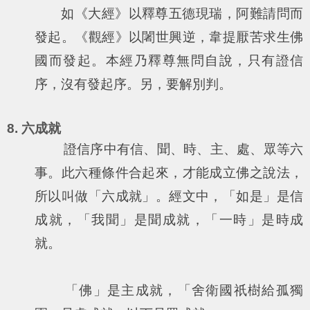
如《大經》以釋尊五德現瑞，阿難請問而
發起。《觀經》以闍世興逆，韋提厭苦求生佛
國而發起。本經乃釋尊無問自說，只有證信
序，沒有發起序。另，要解別判。
8. 六成就
證信序中有信、聞、時、主、處、眾等六
事。此六種條件合起來，才能成立佛之說法，
所以叫做「六成就」。經文中，「如是」是信
成就，「我聞」是聞成就，「一時」是時成
就。
「佛」是主成就，「舍衛國祇樹給孤獨