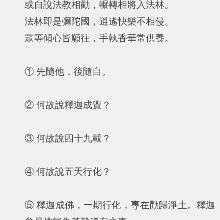
或自說法教相勸，輾轉相將入法林。
法林即是彌陀國，逍遙快樂不相侵。
眾等傾心皆願往，手執香華常供養。
① 先隨他，後隨自。
② 何故說釋迦成覺？
③ 何故說四十九載？
④ 何故說五天行化？
⑤ 釋迦成佛，一期行化，專在勸歸淨土。釋迦