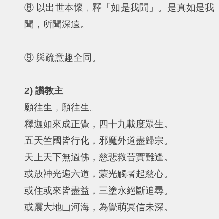
⑧ 以出世本懷，釋「如是我聞」。是真如是我
聞，所聞深遠。
⑨ 與疏意趣全同。
2) 讚教主
願往生，願往生。
釋迦如來成正覺，四十九載度眾生。
五天竺國皆行化，邪魔外道盡歸宗。
天上天下無過佛，慈悲救苦實難逢。
或放神光遍六道，蒙光觸者起慈心。
或住或來皆盡益，三塗永絕斷追尋。
或震大地山河海，為覺萌冥信未深。