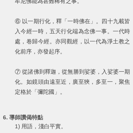
牟尼佛能為甚難稀有之事。
⑥ 以一期行化，釋「一時佛在」。四十九載皆
入今經一時，五天行化端為念佛一事。一代時
處，卷歸今經。亦同觀經，以一代為淨土教之
化前序，亦發起序。
⑦ 從諸佛到釋迦，從無勝到娑婆，入娑婆一期
化。如鏡頭由遠至近，廣至狹，多至一，聚焦
定格於「彌陀國」。
6. 導師讚偈特點
1) 用語，淺白平實。