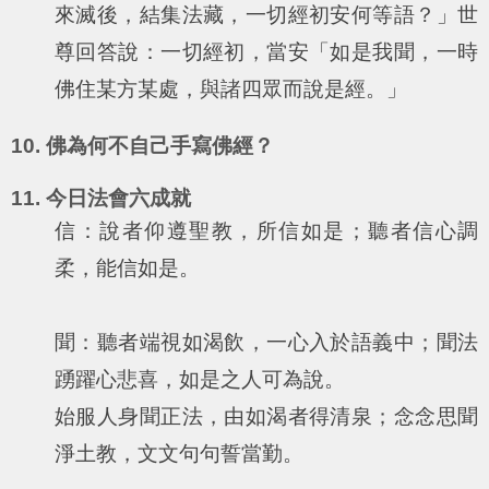
來滅後，結集法藏，一切經初安何等語？」世
尊回答說：一切經初，當安「如是我聞，一時
佛住某方某處，與諸四眾而說是經。」
10. 佛為何不自己手寫佛經？
11. 今日法會六成就
信：說者仰遵聖教，所信如是；聽者信心調
柔，能信如是。
聞：聽者端視如渴飲，一心入於語義中；聞法
踴躍心悲喜，如是之人可為說。
始服人身聞正法，由如渴者得清泉；念念思聞
淨土教，文文句句誓當勤。