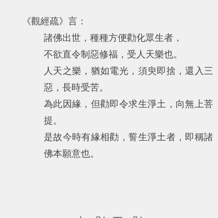
《觀經疏》言：
諸佛出世，種種方便勸化眾生者，
不欲直令制惡修福，受人天樂也。
人天之樂，猶如電光，須臾即捨，還入三
惡，長時受苦。
為此因緣，但勸即令求生淨土，向無上菩
提。
是故今時有緣相勸，誓生淨土者，即稱諸
佛本願意也。