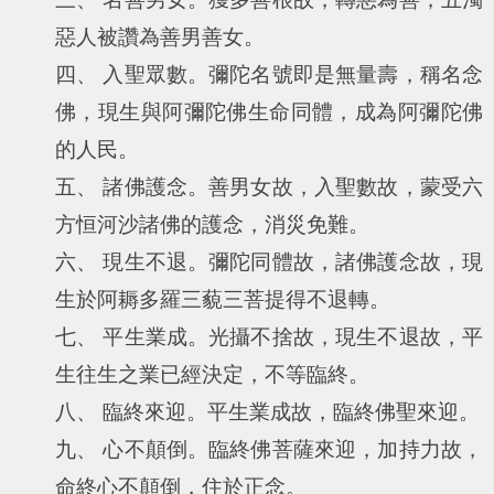
惡人被讚為善男善女。
四、 入聖眾數。彌陀名號即是無量壽，稱名念
佛，現生與阿彌陀佛生命同體，成為阿彌陀佛
的人民。
五、 諸佛護念。善男女故，入聖數故，蒙受六
方恒河沙諸佛的護念，消災免難。
六、 現生不退。彌陀同體故，諸佛護念故，現
生於阿耨多羅三藐三菩提得不退轉。
七、 平生業成。光攝不捨故，現生不退故，平
生往生之業已經決定，不等臨終。
八、 臨終來迎。平生業成故，臨終佛聖來迎。
九、 心不顛倒。臨終佛菩薩來迎，加持力故，
命終心不顛倒，住於正念。