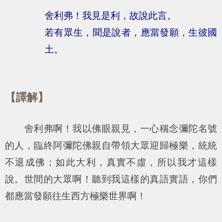
舍利弗！我見是利，故說此言。
若有眾生，聞是說者，應當發願，生彼國
土。
【譯解】
舍利弗啊！我以佛眼親見，一心稱念彌陀名號
的人，臨終阿彌陀佛親自帶領大眾迎歸極樂，統統
不退成佛；如此大利，真實不虛，所以我才這樣
說。世間的大眾啊！聽到我這樣的真語實語，你們
都應當發願往生西方極樂世界啊！