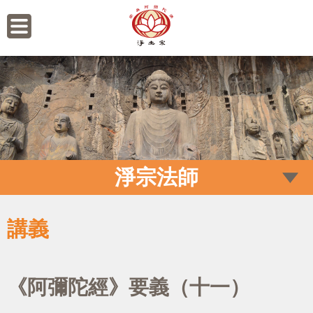
淨宗法師
講義
《阿彌陀經》要義（十一）