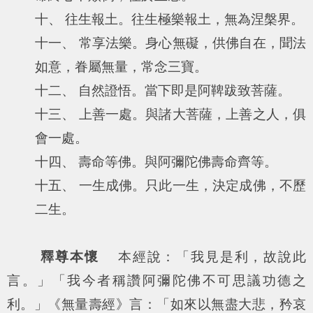
十、 往生報土。往生極樂報土，無為涅槃界。
十一、 常享法樂。身心無礙，供佛自在，聞法
如意，眷屬無量，常念三寶。
十二、 自然證悟。當下即是阿鞞跋致菩薩。
十三、 上善一處。與諸大菩薩，上善之人，俱
會一處。
十四、 壽命等佛。與阿彌陀佛壽命齊等。
十五、 一生成佛。只此一生，決定成佛，不歷
二生。
釋尊本懷
本經說：「
我見是利，故說此
言。
」「
我今者稱讚阿彌陀佛不可思議功德之
利。
」《無量壽經》言：「
如來以無盡大悲，矜哀