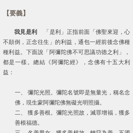
【要義】
我見是利
「是利」正指前面「佛聖來迎，心
不顛倒，正念往生」的利益，通包一經前後念佛種
種利益。下面說「阿彌陀佛不可思議功德之利」，
都是一樣。總結《阿彌陀經》，念佛有十五大利
益：
一、 彌陀光照。彌陀名號即是無量光，稱名念
佛，現生蒙阿彌陀佛無礙光明照攝。
二、 獲多善根。彌陀光照故，滅罪增福，獲多
善根福德。
三、 名善男女。獲多善根故，轉惡為善，五濁