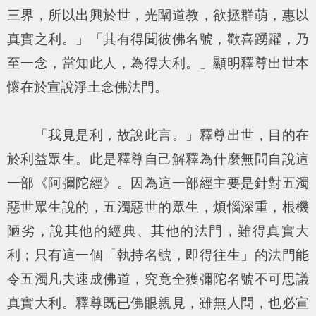
三界，所以出興於世，光闡道教，欲拯群萌，惠以
真實之利。
」「
其有得聞彼佛名號，歡喜踴躍，乃
至一念，當知此人，為得大利。
」顯明釋尊出世本
懷在於宣說淨土念佛法門。
「我見是利，故說此言。」釋尊出世，目的在
於利益眾生。此是釋尊自己解釋為什麼無問自說這
一部《阿彌陀經》。因為這一部經主要是針對五濁
惡世眾生說的，五濁惡世的眾生，煩惱深重，根機
陋劣，說其他的經典、其他的法門，難得真實大
利；只有這一個「執持名號，即得往生」的法門能
令五濁凡夫速成佛道，究竟全獲彌陀名號不可思議
真實大利。釋尊既已佛眼親見，雖無人問，也必宣