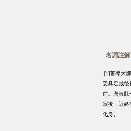
名詞註解
[1]善導
受具足戒後
前。唐貞觀
寂後，返終
化身。