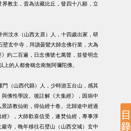
樂世界教主，昔為法藏比丘，發四十八願，立
隋末并州汶水（山西太原）人，十四歲出家，研
水石壁玄中寺，拜讀曇鸞大師念佛行業，大為
經》約二百遍，日念佛號七萬聲，並發明念
以上的人都會稱念南無阿彌陀佛。
山西雁門（山西代縣）人，少時游五台山，感其
》與佛性學說。後註解《大集經》，因病中
弘景請教仙術，得仙經十卷。北歸途中經過
壽經》，大師歡喜信受，遂焚仙經，專事淨
大巖寺，晚年移往石壁山（山西交城）玄中