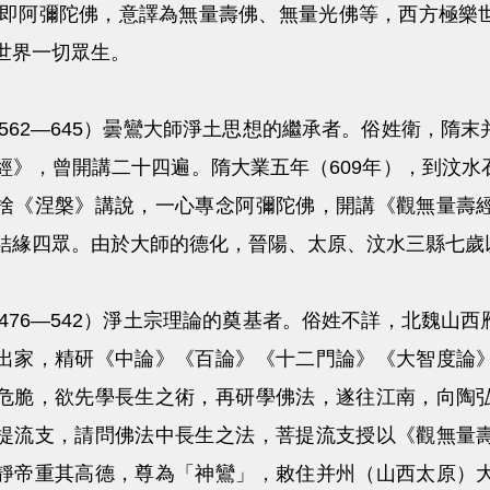
佛 即阿彌陀佛，意譯為無量壽佛、無量光佛等，西方極
世界一切眾生。
 （562—645）曇鸞大師淨土思想的繼承者。俗姓衛，
經》，曾開講二十四遍。隋大業五年（609年），到汶
捨《涅槃》講說，一心專念阿彌陀佛，開講《觀無量壽
結緣四眾。由於大師的德化，晉陽、太原、汶水三縣七歲
 （476—542）淨土宗理論的奠基者。俗姓不詳，北魏
出家，精研《中論》《百論》《十二門論》《大智度論
危脆，欲先學長生之術，再研學佛法，遂往江南，向陶
提流支，請問佛法中長生之法，菩提流支授以《觀無量
靜帝重其高德，尊為「神鸞」，敕住并州（山西太原）