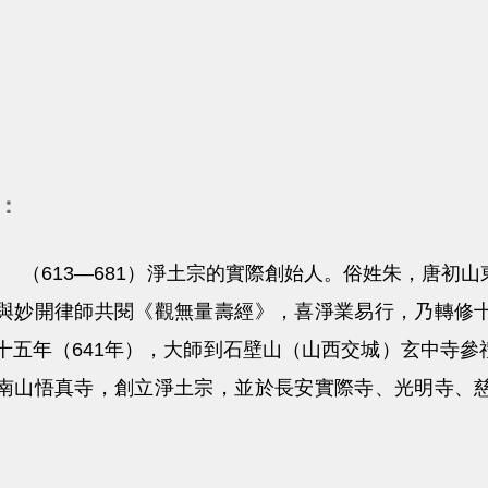
：
大師 （613—681）淨土宗的實際創始人。俗姓朱，唐
與妙開律師共閱《觀無量壽經》，喜淨業易行，乃轉修
十五年（641年），大師到石壁山（山西交城）玄中寺
南山悟真寺，創立淨土宗，並於長安實際寺、光明寺、