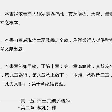
一、本書謹依善導大師宗義為準繩，貫穿龍樹、天親、曇
建立之根本。
二、本書力圖展現淨土宗教義之全貌，為淨業行人提供整
並舉文獻出處。
三、本書章節如目錄。正論十章：第一章為總述，其餘為
行，第九章為證，第八章承上啟下；「本願」承教門三章
故「凡夫入報」；第十章總結要點。