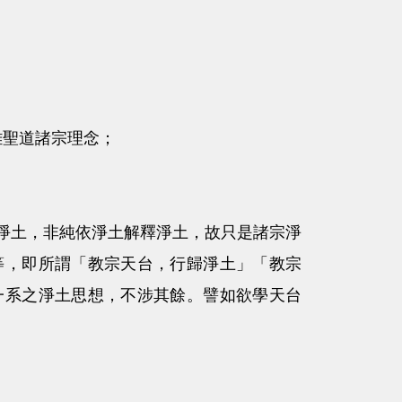
雜聖道諸宗理念；
土，非純依淨土解釋淨土，故只是諸宗淨
等，即所謂「教宗天台，行歸淨土」「教宗
一系之淨土思想，不涉其餘。譬如欲學天台