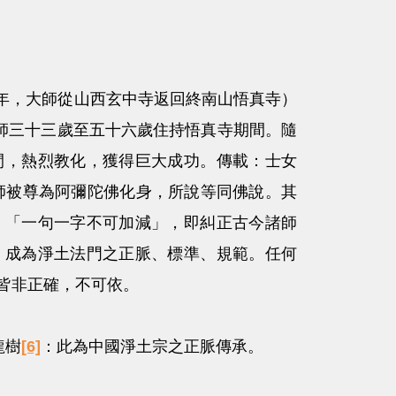
5年，大師從山西玄中寺返回終南山悟真寺）
大師三十三歲至五十六歲住持悟真寺期間。隨
間，熱烈教化，獲得巨大成功。傳載：士女
師被尊為阿彌陀佛化身，所說等同佛說。其
」「一句一字不可加減」，即糾正古今諸師
，成為淨土法門之正脈、標準、規範。任何
皆非正確，不可依。
龍樹
[6]
：此為中國淨土宗之正脈傳承。