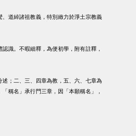
鸞、道綽諸祖教義，特別緻力於淨土宗教義
體認識。不暇細釋，為便初學，附有註釋，
分述；二、三、四章為教，五、六、七章為
，「稱名」承行門三章，因「本願稱名」，