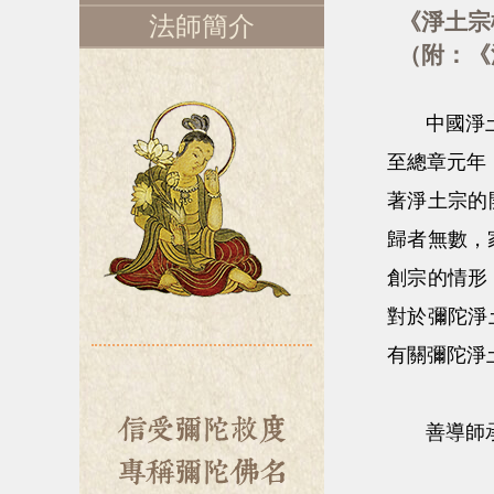
《淨土宗
法師簡介
（附：《
中國淨土
至總章元年
著淨土宗的
歸者無數，
創宗的情形
對於彌陀淨
有關彌陀淨
善導師承