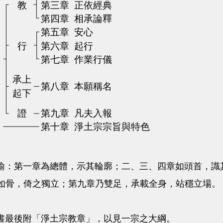
第一章為總體，示其輪廓；二、三、四章如頭首，識其
如骨，倚之獨立；第九章乃雙足，承載全身，站穩立場。
最後附「淨土宗教章」，以見一宗之大綱。