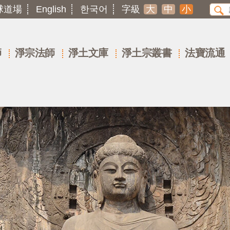
球道場
English
한국어
字級
大
中
小
師
淨宗法師
淨土文庫
淨土宗叢書
法寶流通