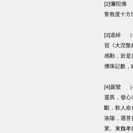
[2]彌陀
誓救度十方
[3]道綽
習《大涅槃
感動，於是
佛珠記數，
[4]曇鸞
靈異，發心
斷，歎人命
洛陽，遇菩
業。東魏孝