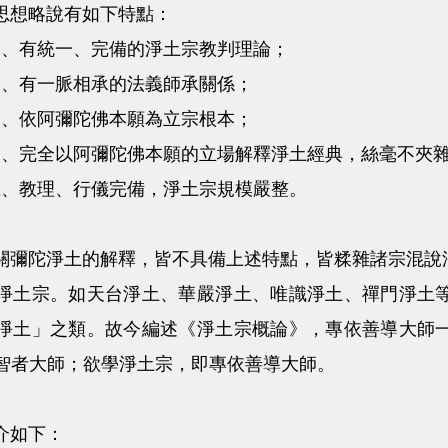
想略說有如下特點：
一、有統一、完備的淨土宗教判理論；
二、有一脈相承的法義師承關係；
三、依阿彌陀佛本願為立宗根本；
四、完全以阿彌陀佛本願的立場解釋淨土經典，絲毫不夾
五、教理、行儀完備，淨土宗規模嚴整。
陀淨土的解釋，皆不具備上述特點，皆糅雜諸宗混說淨
淨土宗。如天台淨土、華嚴淨土、唯識淨土、禪門淨土
淨土」之類。故今編述《淨土宗概論》，專依善導大師
智者大師；欲學淨土宗，即專依善導大師。
如下：