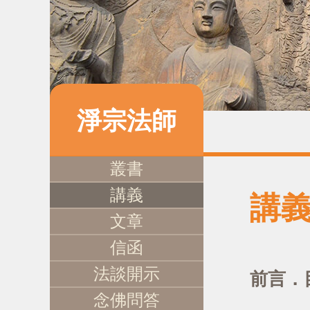
淨宗法師
叢書
講義
講
文章
信函
法談開示
前言．
念佛問答