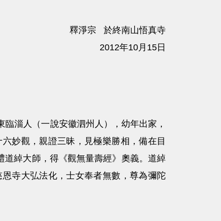
釋淨宗 於終南山悟真寺
2012年10月15日
初山東臨淄人（一說安徽泗州人），幼年出家，
十六妙觀，親證三昧，見極樂勝相，備在目
參禮道綽大師，得《觀無量壽經》奧義。道綽
慈恩寺大弘法化，士女奉者無數，尊為彌陀