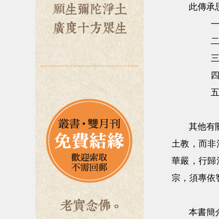
此傳承思
其他有關彌
土教，而非
華嚴，行歸
宗，須專依
本書簡介