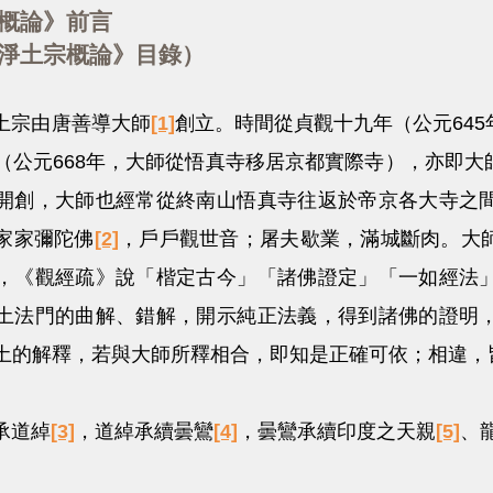
概論》前言
淨土宗概論》目錄）
宗由唐善導大師
[1]
創立。時間從貞觀十九年（公元64
（公元668年，大師從悟真寺移居京都實際寺），亦即
開創，大師也經常從終南山悟真寺往返於帝京各大寺之
家家彌陀佛
[2]
，戶戶觀世音；屠夫歇業，滿城斷肉。大
，《觀經疏》說「楷定古今」「諸佛證定」「一如經法
土法門的曲解、錯解，開示純正法義，得到諸佛的證明
土的解釋，若與大師所釋相合，即知是正確可依；相違，
道綽
[3]
，道綽承續曇鸞
[4]
，曇鸞承續印度之天親
[5]
、