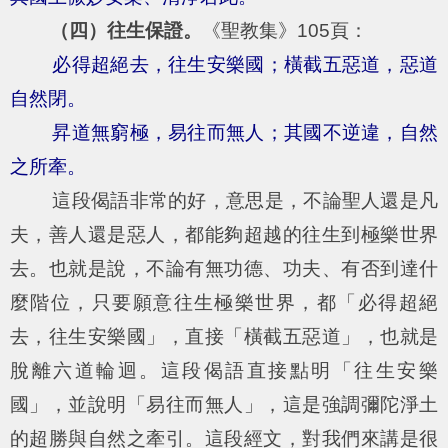
（四）往生保證。
《聖教集》105頁：
必得超絕去，往生安樂國；橫截五惡道，惡道
自然閉。
昇道無窮極，易往而無人；其國不逆違，自然
之所牽。
這段偈語非常的好，意思是，不論聖人還是凡
夫，善人還是惡人，都能夠超越的往生到極樂世界
去。也就是說，不論有無功德、功夫、有否到達什
麼階位，只要願意往生極樂世界，都「必得超絕
去，往生安樂國」，直接「橫截五惡道」，也就是
脫離六道輪迴。這段偈語直接點明「往生安樂
國」，並說明「易往而無人」，這是強調彌陀淨土
的超勝與自然之牽引。這段經文，對我們來講是很