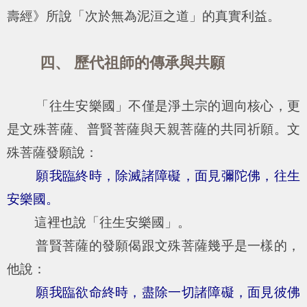
壽經》所說「次於無為泥洹之道」的真實利益。
四、 歷代祖師的傳承與共願
「往生安樂國」不僅是淨土宗的迴向核心，更
是文殊菩薩、普賢菩薩與天親菩薩的共同祈願。文
殊菩薩發願說：
願我臨終時，除滅諸障礙，面見彌陀佛，往生
安樂國。
這裡也說「往生安樂國」。
普賢菩薩的發願偈跟文殊菩薩幾乎是一樣的，
他說：
願我臨欲命終時，盡除一切諸障礙，面見彼佛