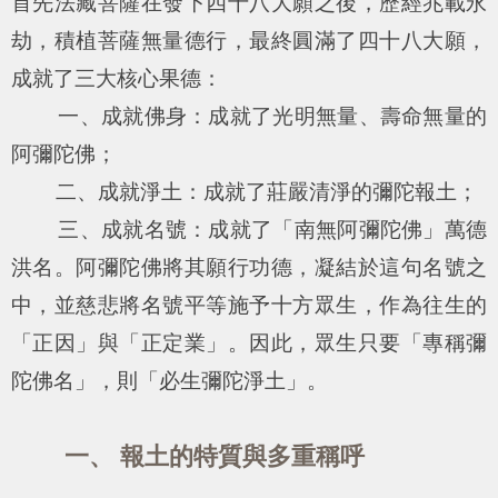
首先法藏菩薩在發下四十八大願之後，歷經兆載永
劫，積植菩薩無量德行，最終圓滿了四十八大願，
成就了三大核心果德：
一、成就佛身：成就了光明無量、壽命無量的
阿彌陀佛；
二、成就淨土：成就了莊嚴清淨的彌陀報土；
三、成就名號：成就了「南無阿彌陀佛」萬德
洪名。阿彌陀佛將其願行功德，凝結於這句名號之
中，並慈悲將名號平等施予十方眾生，作為往生的
「正因」與「正定業」。因此，眾生只要「專稱彌
陀佛名」，則「必生彌陀淨土」。
一、 報土的特質與多重稱呼