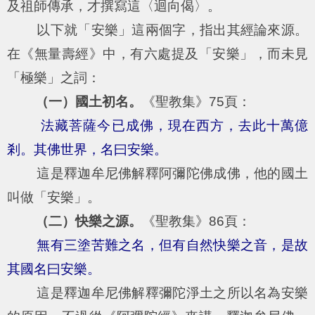
及祖師傳承，才撰寫這〈迴向偈〉。
以下就「安樂」這兩個字，指出其經論來源。
在《無量壽經》中，有六處提及「安樂」，而未見
「極樂」之詞：
（一）國土初名。
《聖教集》75頁：
法藏菩薩今已成佛，現在西方，去此十萬億
剎。其佛世界，名曰安樂。
這是釋迦牟尼佛解釋阿彌陀佛成佛，他的國土
叫做「安樂」。
（二）快樂之源。
《聖教集》86頁：
無有三塗苦難之名，但有自然快樂之音，是故
其國名曰安樂。
這是釋迦牟尼佛解釋彌陀淨土之所以名為安樂