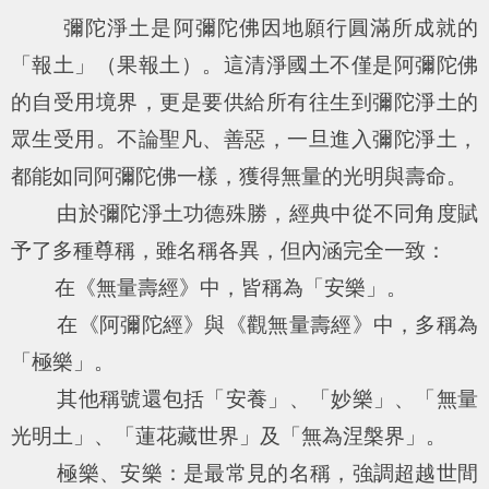
彌陀淨土是阿彌陀佛因地願行圓滿所成就的
「報土」（果報土）。這清淨國土不僅是阿彌陀佛
的自受用境界，更是要供給所有往生到彌陀淨土的
眾生受用。不論聖凡、善惡，一旦進入彌陀淨土，
都能如同阿彌陀佛一樣，獲得無量的光明與壽命。
由於彌陀淨土功德殊勝，經典中從不同角度賦
予了多種尊稱，雖名稱各異，但內涵完全一致：
在《無量壽經》中，皆稱為「安樂」。
在《阿彌陀經》與《觀無量壽經》中，多稱為
「極樂」。
其他稱號還包括「安養」、「妙樂」、「無量
光明土」、「蓮花藏世界」及「無為涅槃界」。
極樂、安樂：是最常見的名稱，強調超越世間