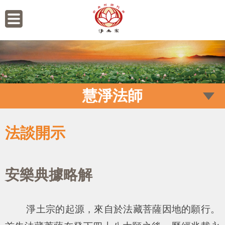
慧淨法師
法談開示
安樂典據略解
淨土宗的起源，來自於法藏菩薩因地的願行。