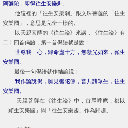
阿彌陀，即得往生安樂剎。
他這裡的「往生安樂剎」跟文殊菩薩的「往生
安樂國」，意思是完全一樣的。
以天親菩薩的《往生論》來講，《往生論》有
二十四首偈語，第一首偈語就是說：
世尊我一心，歸命盡十方，無礙光如來，願生
安樂國。
最後一句偈語就作結論說：
我作論說偈，願見彌陀佛，普共諸眾生，往生
安樂國。
天親菩薩在《往生論》中，首尾呼應，都以
「願生安樂國」與「往生安樂國」作為歸趨。