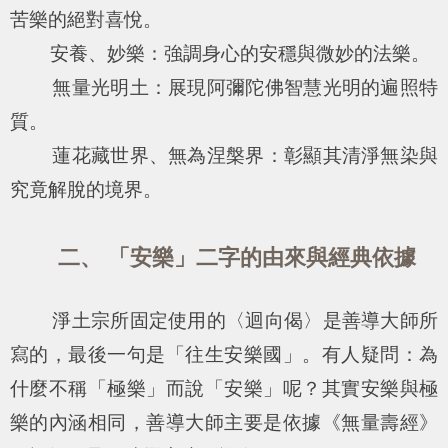
苦樂的絕對喜悅。
安養、妙樂：強調身心的安穩與微妙的法樂。
無量光明土：展現阿彌陀佛智慧光明的遍照特
質。
蓮花藏世界、無為涅槃界：彰顯其清淨無染與
究竟解脫的境界。
二、 「安樂」二字的由來與經典依據
淨土宗所固定使用的〈迴向偈〉是善導大師所
寫的，最後一句是「往生安樂國」。有人疑問：為
什麼不稱「極樂」而說「安樂」呢？其實安樂與極
樂的內涵相同，善導大師主要是依據《無量壽經》