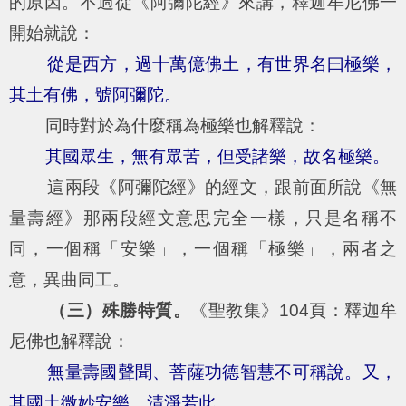
的原因。不過從《阿彌陀經》來講，釋迦牟尼佛一
開始就說：
從是西方，過十萬億佛土，有世界名曰極樂，
其土有佛，號阿彌陀。
同時對於為什麼稱為極樂也解釋說：
其國眾生，無有眾苦，但受諸樂，故名極樂。
這兩段《阿彌陀經》的經文，跟前面所說《無
量壽經》那兩段經文意思完全一樣，只是名稱不
同，一個稱「安樂」，一個稱「極樂」，兩者之
意，異曲同工。
（三）殊勝特質。
《聖教集》104頁：釋迦牟
尼佛也解釋說：
無量壽國聲聞、菩薩功德智慧不可稱說。又，
其國土微妙安樂、清淨若此。