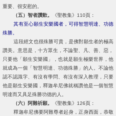
重要、很安慰的。
（五）智者讚歎。
《聖教集》110頁：
其有至心願生安樂國者，可得智慧明達、功德
殊勝。
這段經文也很殊勝可貴，是佛對願生者的極高
讚美。意思是，十方眾生，不論聖、凡、善、惡，
只要他「願生安樂國」，也就是願生極樂世界，他
就成為一個「智慧明達、功德殊勝」的人。不論他
認不認識字、有沒有學問、有沒有深入教理，只要
他是願生安樂國，釋迦牟尼佛就稱讚他是一個智慧
明達而又具足殊勝功德的人。
（六）阿難祈願。
《聖教集》126頁：
釋迦牟尼佛要阿難尊者起身，正身西面，恭敬