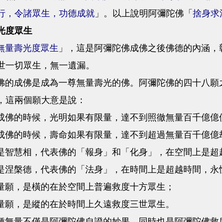
行，令諸眾生，功德成就
」。以上說明阿彌陀佛「
捨身求
光度眾生
無量壽光度眾生
」，這是阿彌陀佛成佛之後佛德的內涵，
世一切眾生，無一遺漏。
成佛是成為一尊無量壽光的佛。阿彌陀佛的四十八願之
，這兩個願大意是說：
的時候，光明如果有限量，達不到照徹無量百千億億
的時候，壽命如果有限量，達不到超過無量百千億億
慧相，代表佛的「報身」和「化身」，在空間上是超
槃德，代表佛的「法身」，在時間上是超越時間，永
願，是橫的在於空間上普遍救度十方眾生；
願，是縱的在於時間上久遠救度三世眾生。
量不僅是阿彌陀佛自證的妙果，同時也是阿彌陀佛救