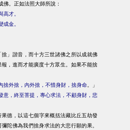
成佛。正如法照大師所說：
與高才。
變成金。
「捨」諧音，而十方三世諸佛之所以成就佛
果報，進而才能廣度十方眾生。如果不能捨
內捨外捨，內外捨，不惜身財，捨身命
。」
發意，終至菩提，專心求法，不顧身財，悲
行果德，以這七個字來概括法藏比丘五劫發
阿彌陀佛為我們捨身求法的大悲行願的果。