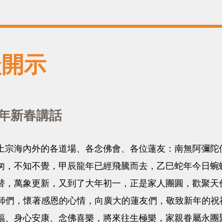
談開示
蛇年新春講話
海內外的各道場、各念佛會、各位蓮友：南無阿彌陀
不知不覺，甲辰龍年已經飛騰而去，乙巳蛇年今日蜿
萬象更新，又到了大年初一，正是家人團圓，歡聚天倫
師們，懷著感恩的心情，向廣大的蓮友們，敬致新年的祝
身心安康、念佛喜樂，將來往生極樂，家親眷屬永團