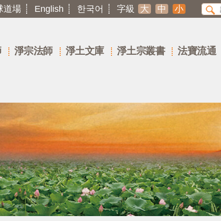
球道場
English
한국어
字級
大
中
小
師
淨宗法師
淨土文庫
淨土宗叢書
法寶流通