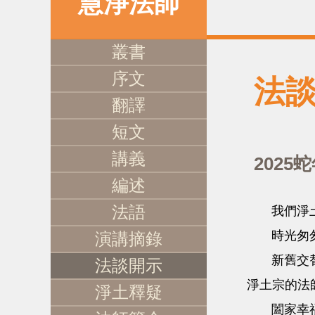
慧淨法師
叢書
序文
法
翻譯
短文
講義
2025
編述
法語
我們淨土宗
時光匆匆，
演講摘錄
新舊交替，
法談開示
淨土宗的法
淨土釋疑
闔家幸福、