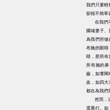
我們只要輕
卻很不簡單
在我們不知
國城妻子、
為我們所做
布施的眼睛
睛，那所布
所布施的鼻
齒，如耆闍
血，如四大
都在為我們
然而，這僅
度萬行。如