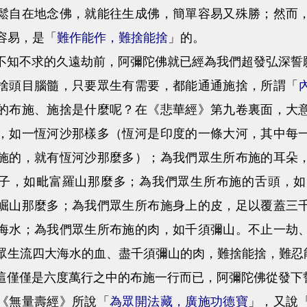
鬆自在地念佛，就能往生成佛，簡單容易又殊勝；然而
容易，是「
難作能作，難捨能捨
」的。
不求的久遠劫前，阿彌陀佛就已經為我們超發弘深誓願
捨頭目腦髓，只要眾生有需要，都能通通施捨，所謂「
的布施、施捨是什麼呢？在《悲華經》第九卷裏面，大
，如一恆河沙那樣多（恆河是印度的一條大河，其中每
施的，就有恆河沙那麼多）；為我們眾生所布施的耳朵
子，如毗富羅山那麼多；為我們眾生所布施的舌頭，如
崛山那麼多；為我們眾生所布施身上的皮，足以覆蓋三
海水；為我們眾生所布施的肉，如千須彌山。不止一劫
眾生流四大海水的血、盡千須彌山的肉，難捨能捨，難忍
僅是六度萬行之中的布施一行而已，阿彌陀佛從發下誓
《無量壽經》所說「
為眾開法藏，廣施功德寶
」，又說