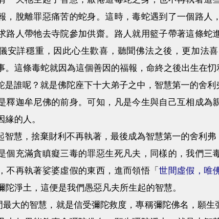
報，脫離罪惡痛苦的蛇身。這時，毒蛇遇到了一個路人
求路人帶牠去寺院參加供齋。路人就用籃子帶著這條蛇
儀安詳穩重，因此心生歡喜，聽聞佛法之後，更加法喜
事。這條毒蛇就因為這個善因的福報，命終之後出生在忉
誰呢？就是佛陀座下十大弟子之中，智慧第一的舍利弗
是釋迦牟尼佛的前身。可知，凡是今生與自己互相成為
因緣的人。
慧，捨棄財利不再執著，最後成為智慧第一的舍利弗，
是個充滿貪瞋癡三毒的罪惡生死凡夫，同樣的，我們三
，不再執著娑婆虛假的東西，進而領悟「
世間虛假，唯
彌陀淨土，這便是我們愚惡凡夫所生起的智慧。
大的智慧，就是信受彌陀救度，專稱彌陀佛名，願生彌