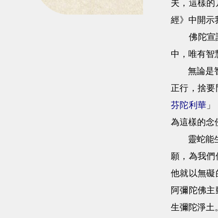
夫，這樣的
經》中開示
佛陀宣說《
中，唯有智
無論是智慧
正行，捨要
芬陀利華
」
為這樣的念
靈蛇能生智
願，為我們
他就以無礙
阿彌陀佛主
生彌陀淨土