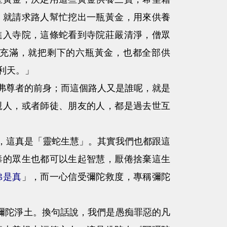
，就請求路人幫忙挖出一瓶黃金，用來供養
進入寺院，這條蛇看到寺院莊嚴清淨，僧眾
充滿，就把剩下的六瓶黃金，也都全部供
利天。」
尊者的前身；而這個路人又是誰呢，就是
親人，或者師徒、朋友的人，都是過去世互
這真是「靈蛇生慧」。其實我們也都跟這
毒的眾生也都可以生起智慧，厭倦捨棄這生
佛是真
」，而一心信受彌陀救度，專稱彌陀
陀淨土。換句話說，我們是愚痴罪惡的凡