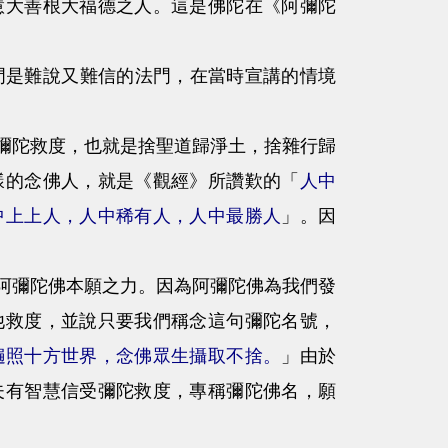
慧大善根大福德之人。這是佛陀在《阿彌陀
是難說又難信的法門，在當時宣講的情境
陀救度，也就是捨聖道歸淨土，捨雜行歸
樣的念佛人，就是《觀經》所讚歎的「
人中
中上上人，人中稀有人，人中最勝人
」。因
彌陀佛本願之力。因為阿彌陀佛為我們發
他救度，並說只要我們稱念這句彌陀名號，
遍照十方世界，念佛眾生攝取不捨。
」由於
夫有智慧信受彌陀救度，專稱彌陀佛名，願