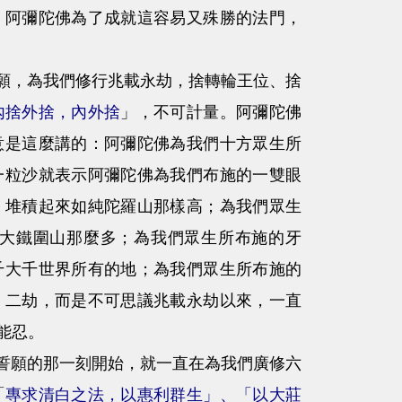
，阿彌陀佛為了成就這容易又殊勝的法門，
，為我們修行兆載永劫，捨轉輪王位、捨
內捨外捨，內外捨
」，不可計量。阿彌陀佛
意是這麼講的：阿彌陀佛為我們十方眾生所
一粒沙就表示阿彌陀佛為我們布施的一雙眼
，堆積起來如純陀羅山那樣高；為我們眾生
大鐵圍山那麼多；為我們眾生所布施的牙
千大千世界所有的地；為我們眾生所布施的
、二劫，而是不可思議兆載永劫以來，一直
能忍。
願的那一刻開始，就一直在為我們廣修六
「
專求清白之法，以惠利群生」、「以大莊