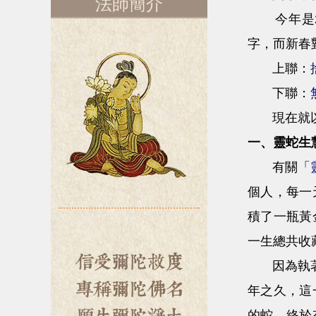
法師簡介
今年是20
字，而新春
上聯：
下聯：
現在就
一、靈蛇生
有關「
個人，每一
積了一瓶黃
一生總共收
因為執著這
年之久，這
的蛇。終於