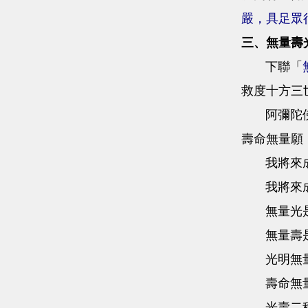
嚴，具足眾
三、無量壽
下聯「
救度十方三
阿彌陀佛的
壽命無量願
我將來成佛
我將來成佛
無量光是智
無量壽是涅
光明無量
壽命無量
光壽二種無