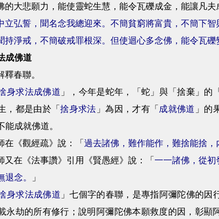
大悲願力，能使靈蛇生慧，能令瓦礫成金，能讓凡夫
中立弘誓，聞名念我總迎來。不簡貧窮將富貴，不簡下智
聞持淨戒，不簡破戒罪根深。但使迴心多念佛，能令瓦礫
法成佛道
釋春聯。
捨身求法成佛道
」，今年是蛇年，「蛇」與「捨棄」的
生，都是由於「
捨身求法
」為因，才有「
成就佛道
」的
不能成就佛道。
在《觀經疏》說：「
過去諸佛，難作能作，難捨能捨，
又在《法事讚》引用《賢愚經》說：「
一一諸佛，從初
無退念。
」
捨身求法成佛道
」七個字的春聯，是專指阿彌陀佛的因
載永劫的所有修行；說明阿彌陀佛本願救度的因，彰顯