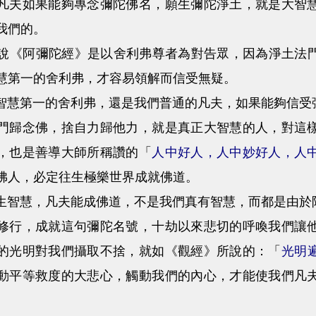
凡夫如果能夠專念彌陀佛名，願生彌陀淨土，就是大智
我們的。
阿彌陀經》是以舍利弗尊者為對告眾，因為淨土法門
慧第一的舍利弗，才容易領解而信受無疑。
第一的舍利弗，還是我們普通的凡夫，如果能夠信受彌
門歸念佛，捨自力歸他力，就是真正大智慧的人，對這
，也是善導大師所稱讚的「
人中好人，人中妙好人，人
佛人，必定往生極樂世界成就佛道。
慧，凡夫能成佛道，不是我們真有智慧，而都是由於阿
修行，成就這句彌陀名號，十劫以來悲切的呼喚我們讓
的光明對我們攝取不捨，就如《觀經》所說的：「
光明
動平等救度的大悲心，觸動我們的內心，才能使我們凡
。