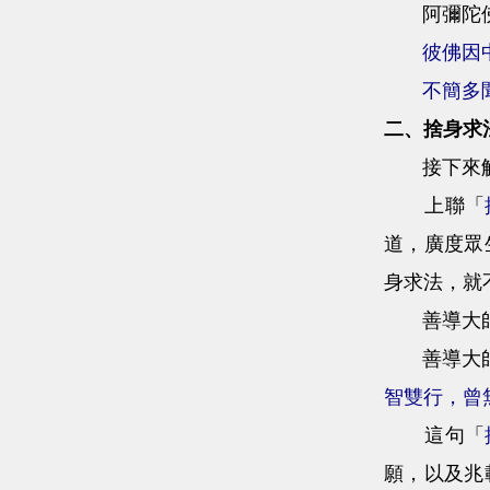
阿彌陀佛的
彼佛因
不簡多
二、捨身求
接下來解
上聯「
道，廣度眾
身求法，就
善導大師
善導大師
智雙行，曾
這句「
願，以及兆