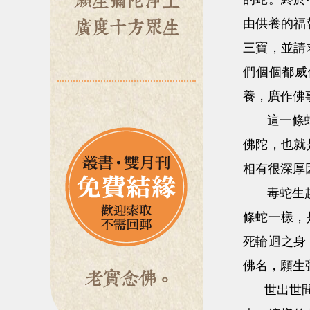
由供養的福
三寶，並請
們個個都威
養，廣作佛
這一條蛇是
佛陀，也就
相有很深厚
毒蛇生起智
條蛇一樣，
死輪迴之身
佛名，願生
世出世間最