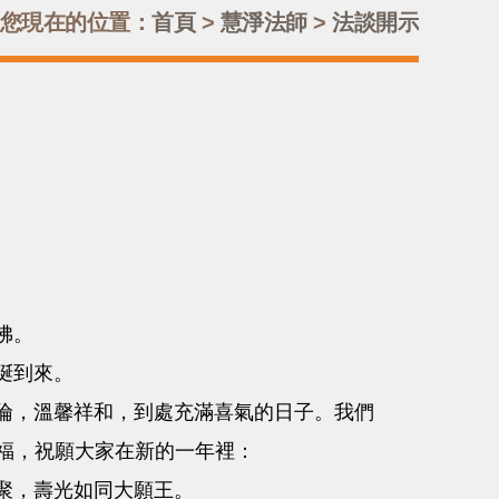
您現在的位置：
首頁
>
慧淨法師
>
法談開示
佛。
蜒到來。
，溫馨祥和，到處充滿喜氣的日子。我們
福，祝願大家在新的一年裡：
聚，壽光如同大願王。