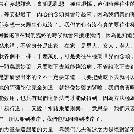
妄想雜念，會胡思亂想，種種煩惱，這個時候往生的
，等妄想過了，內心的念頭就會浮起來，因為我們真的
那妄想一來願生心就沒了。我們的心有沒有真的要往生
阿彌陀佛在我們臨終的時候就會來接迎我們，因為他知道
講，不管身分是出家、在家，是男人、女人，老人、
狀各個不一樣，千差萬別，可是要往生極樂世界的念頭
一顆萬應妙藥，只要吃下去就能夠治病，不管誰吃下去
是誰研發出來的？不一定要知道，只要把藥吃下去就可
他的阿彌陀佛完全知道。就好像妙藥的譬喻，我們負責
能效用，也只有我們這個法門才能做得到，因為方法極
「易行道」，又說「水路乘船則樂」。意思是，我們只
岸，所以船到彼岸，我們也就同時到彼岸了。
量是這艘船的力量，靠我們凡夫游泳之力是絕對游不