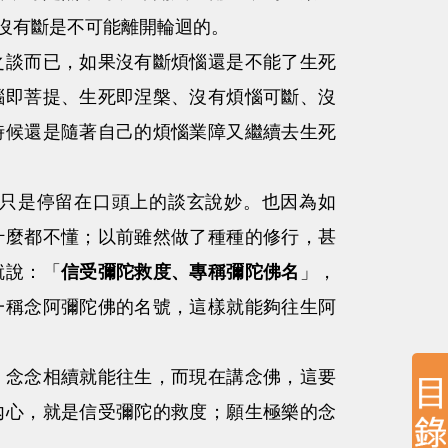
沒有斷是不可能離開輪迴的。
談而已，如果沒有斷煩惱還是不能了生死
惱即菩提、生死即涅槃、沒有煩惱可斷、沒
時候還是隨著自己的煩惱業障又繼續去生死
只是停留在口頭上的談玄說妙。也因為如
什麼都不懂；以前雖然做了種種的修行，甚
就說：「
信受彌陀救度、專稱彌陀佛名
」，
一稱念阿彌陀佛的名號，這樣就能夠往生阿
，念念相續就能往生，而現在講念佛，這要
內心，就是信受彌陀的救度；願生極樂的念