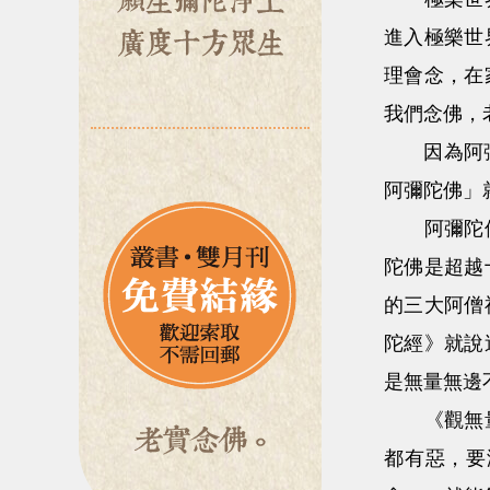
進入極樂世
理會念，在
我們念佛，
因為阿彌陀
阿彌陀佛」
阿彌陀佛所
陀佛是超越
的三大阿僧
陀經》就說
是無量無邊
《觀無量壽
都有惡，要