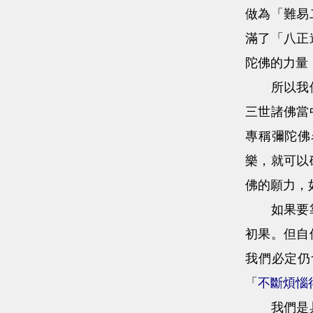
做為「難易
滿了「八正
陀佛的力量
所以我們這
三世諸佛當
專稱彌陀佛
樂，就可以
佛的願力，
如果要靠自
初果。但自
我們必定仍
「
不斷煩惱
我們是具縛