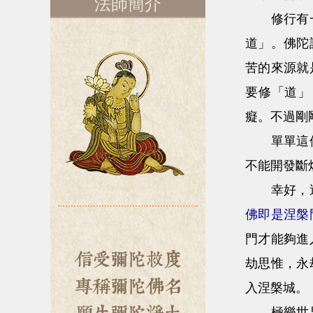
法師簡介
修行有一個
道」。佛陀
苦的來源就
要修「道」
癡。不過剛
單單這個「
不能開發斷
幸好，這
佛即是涅槃
門才能夠進
劫思惟，永
入涅槃城。
極樂世界是