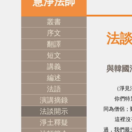
慧淨法師
叢書
序文
法
翻譯
短文
講義
與韓國
編述
法語
（淨見法
你們特別遠
演講摘錄
同為僧侶；
法談開示
這裡沒有
淨土釋疑
過，我們最