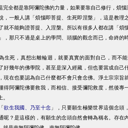
這完全都是靠阿彌陀佛的力量，如果要靠自己修行，煩惱
一般人講「煩惱即菩提、生死即涅槃」，這是教理之
了就不能夠證菩提、入涅槃。所以有很多人都在講「煩
」，那只不過是桌上的學問、頭腦的觀念而已，命終的
生死，真想出離輪迴，就要真實的面對自己，而不能
了好幾年的佛學院，甚至是深入經藏，但也要當成自己
，現在也要認為自己什麼都不會只會念佛。淨土宗宗旨
懂得阿彌陀佛要救我，而相信、接受彌陀救度，然後專
土。
「
欲生我國、乃至十念
」，只要願生極樂世界這個念頭
通呢？是這樣的，有願生的念頭自然會轉為稱名。存在
，就是南無阿彌陀佛、南無阿彌陀佛……