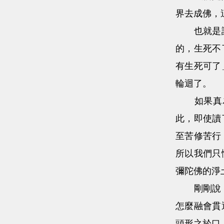
界去成佛，
也就是說，
的，生死不
有生死可了
輪迴了。
如果真為
此，即使讀
至苦修苦行
所以我們只
彌陀佛的淨
剛剛說
怎麼融會貫
頭形之於口