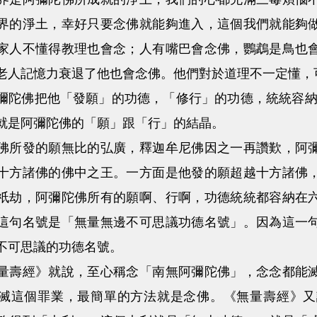
界的淨土，幸好只要念佛就能夠進入，這個我們就能夠
家人不懂得教理也會念；人有嘴巴會念佛，鸚鵡是鳥也
老人記憶力衰退了他也會念佛。他們對於道理不一定懂，
佛把他「發願」的功德，「修行」的功德，統統容納在
就是阿彌陀佛的「願」跟「行」的結晶。
發的願無比的弘廣，釋迦牟尼佛因之一再讚歎，阿彌
十方諸佛的佛中之王。一方面是他發的願超越十方諸佛
祇劫，阿彌陀佛所有的願啊、行啊，功德統統都容納在
這句名號是「無量無邊不可思議功德名號」。因為這一
不可思議的功德名號。
經》就說，至心稱念「南無阿彌陀佛」，念念都能滅
滅這個罪業，最簡單的方法就是念佛。《無量壽經》又