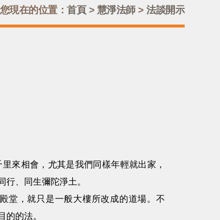
您現在的位置：
首頁
>
慧淨法師
>
法談開示
里來相會，尤其是我們同樣年輕就出家，
同行、同生彌陀淨土。
殿堂，就只是一般大樓所改成的道場。不
目的的法。