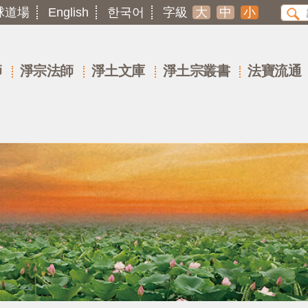
球道場
English
한국어
字級
大
中
小
師
淨宗法師
淨土文庫
淨土宗叢書
法寶流通