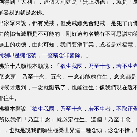
夠得到「大利」，這個大利就是「無上功德」，就是「
單容易的就是念佛。
眾來說，都有受戒，但受戒難免會犯戒，是犯了再懺
力的懺悔滅罪是不可能的，剛好這句名號有不可思議功
無上的功德，由此可知，我們要消罪業，或者是求福慧
利劍即是彌陀號，一聲稱念罪皆除。
」
第十八願根本願說：「
欲生我國，乃至十念，若不生
個念頭，乃至十念、五念、一念都能夠往生，念念都是
時候才遇到，一念就斷氣了，也能往生；像我們現在還
都往生。
根本願說「
欲生我國，乃至十念，若不生者，不取正
所以我們「乃至十念」就必定往生。這個「乃至十念」
」，也就是說我們願生極樂世界這一種念頭，念念不捨，