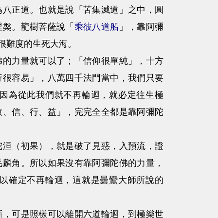
為八正道。也就是說「苦集滅道」之中，圓
涅槃。龍樹菩薩說「
乘彼八道船
」，靠阿彌
很難度的生死大海。
的力量就可以了；「信仰很單純」，十方
行很容易」，八萬四千法門當中，我們只要
因為從此我們就不再輪迴，就必定往生極
教、信、行、益」，完完全全都是靠阿彌陀
洹（初果），就是破了見惑，入預流，證
毛麟角。所以如果沒有靠阿彌陀佛的力量，
以確定不再輪迴，這就是曇鸞大師所說的
，可是照樣可以離開六道輪迴，到極樂世