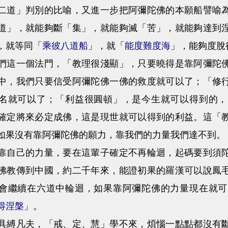
二道」判別的比喻，又進一步把阿彌陀佛的本願船譬喻
道」，就能夠斷「集」，就能夠滅「苦」，就能夠達到
，就等同「
乘彼八道船
」，就「
能度難度海
」，能夠度脫
一個法門，「教理很淺顯」，只要曉得是靠阿彌陀佛
中，我們只要信受阿彌陀佛一佛的救度就可以了；「修
名就可以了；「利益很圓頓」，是今生就可以得到的，
確定將來必定成佛，這是現世就可以得到的利益。這「
如果沒有靠阿彌陀佛的願力，靠我們的力量我們達不到。
己的力量，要在這輩子確定不再輪迴，起碼要到須陀
佛教傳到中國，約二千年來，能證初果的羅漢可以說鳳
會繼續在六道中輪迴，如果靠阿彌陀佛的力量現在就可
得涅槃
」。
凡夫，「戒、定、慧」學不來，煩惱一點點都沒有斷