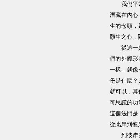
我們平常有
潛藏在內心
生的念頭，
願生之心，
從這一點來
們的外觀形
一樣。就像
份是什麼？
就可以，其
可思議的功
這個法門是
從此岸到彼
到彼岸的力