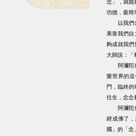
念」，就能
功德，最簡
以我們出家
果靠我們自
夠成就我們
大師說：「
阿彌陀佛
樂世界的這
門，臨終的
往生，念念
阿彌陀佛
經成佛了，
國」的「念