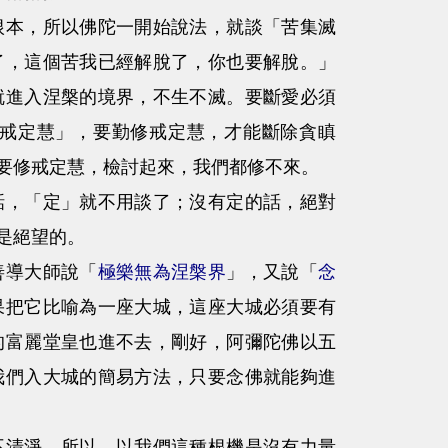
本，所以佛陀一開始說法，就談「苦集滅
了，這個苦我已經解脫了，你也要解脫。」
就進入涅槃的境界，不生不滅。要斷愛必須
戒定慧」，要勤修戒定慧，才能斷除貪瞋
要修戒定慧，檢討起來，我們都修不來。
，「定」就不用談了；沒有定的話，絕對
是絕望的。
善導大師說「
極樂無為涅槃界
」，又說「
念
果把它比喻為一座大城，這座大城必須要有
的富麗堂皇也進不去，剛好，阿彌陀佛以五
我們入大城的簡易方法，只要念佛就能夠進
清淨，所以，以我們這種根機是沒有力量