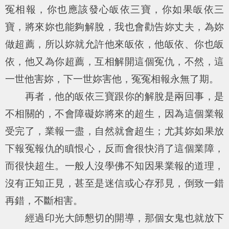
冤相報，你也應該發心皈依三寶，你如果皈依三
寶，將來妳也能夠解脫，我也會勸告妳丈夫，為妳
做超薦，所以妳就允許他來皈依，他皈依、你也皈
依，他又為你超薦，互相解開這個冤仇，不然，這
一世他害妳，下一世妳害他，冤冤相報永無了期。
再者，他的皈依三寶跟你的解脫是兩回事，是
不相關的，不會障礙妳將來的超生，因為這個業報
受完了，業報一盡，自然就會超生；尤其妳如果放
下報冤報仇的瞋恨心，反而會很快消了這個業障，
而很快超生。一般人沒學佛不知因果業報的道理，
沒有正知正見，甚至是迷信或心存邪見，倒致一錯
再錯，不斷相害。
經過印光大師懇切的開導，那個女鬼也就放下