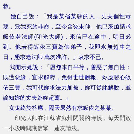
救。
她自己說：「我是某省某縣的人，丈夫個性毒
辣，致我死於非命，至今含冤未伸。他已來函請求
皈依老法師(印光大師)，來信已在途中，明日必
到。他若得皈依三寶為佛弟子，我即永無超生之
日，懇求老法師 萬勿准許。」哀求不已。
我開示她說：「恩怨本自平等，善惡了無自性；
既遭惡緣，宜求解釋，免得世世酬報。妳應發心皈
依三寶，我可代妳求法力加被，妳可從此解脫，並
諭知妳的丈夫為妳超薦。」
女鬼終於答應，隔天果然有求皈依之某某。
印光大師在江蘇省蘇州閉關的時候，每天開放
一小段時間讓信眾、蓮友請法。