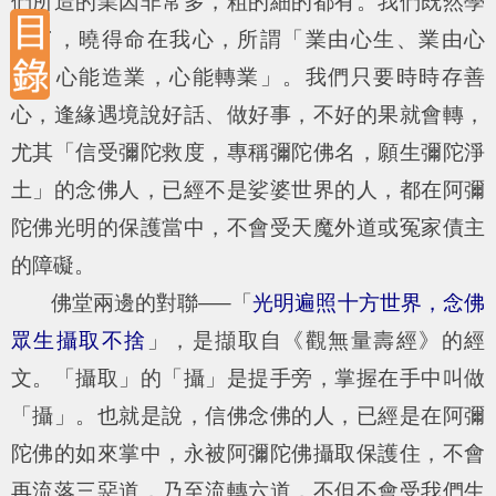
們所造的業因非常多，粗的細的都有。我們既然學
佛了，曉得命在我心，所謂「業由心生、業由心
改；心能造業，心能轉業」。我們只要時時存善
心，逢緣遇境說好話、做好事，不好的果就會轉，
尤其「信受彌陀救度，專稱彌陀佛名，願生彌陀淨
土」的念佛人，已經不是娑婆世界的人，都在阿彌
陀佛光明的保護當中，不會受天魔外道或冤家債主
的障礙。
佛堂兩邊的對聯—–「
光明遍照十方世界，念佛
眾生攝取不捨
」，是擷取自《觀無量壽經》的經
文。「攝取」的「攝」是提手旁，掌握在手中叫做
「攝」。也就是說，信佛念佛的人，已經是在阿彌
陀佛的如來掌中，永被阿彌陀佛攝取保護住，不會
再流落三惡道，乃至流轉六道，不但不會受我們生