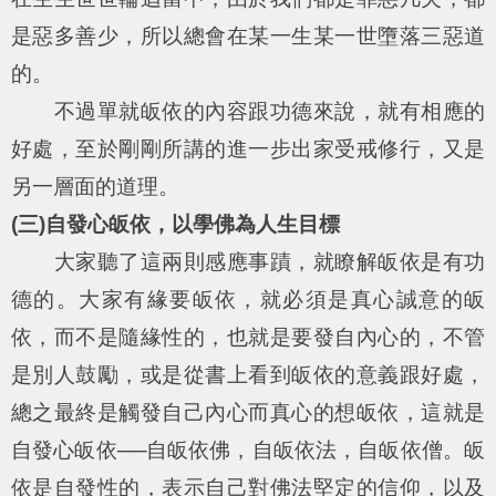
是惡多善少，所以總會在某一生某一世墮落三惡道
的。
不過單就皈依的內容跟功德來說，就有相應的
好處，至於剛剛所講的進一步出家受戒修行，又是
另一層面的道理。
(三)自發心皈依，以學佛為人生目標
大家聽了這兩則感應事蹟，就瞭解皈依是有功
德的。大家有緣要皈依，就必須是真心誠意的皈
依，而不是隨緣性的，也就是要發自內心的，不管
是別人鼓勵，或是從書上看到皈依的意義跟好處，
總之最終是觸發自己內心而真心的想皈依，這就是
自發心皈依──自皈依佛，自皈依法，自皈依僧。皈
依是自發性的，表示自己對佛法堅定的信仰，以及