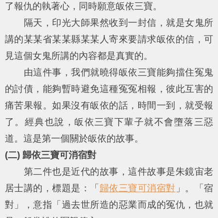
了報仇的執著心，同時願意皈依三寶。
隔天，印光大師果然收到一封信，就是女鬼所
講的某某省某某縣某某人寄來要請求皈依的信，可
見這個女鬼所講的內容都是真實的。
由這件事，我們就曉得皈依三寶能夠擋住冤鬼
的討債，能夠暫時避免這種冤冤相報，彼此互害的
痛苦果報。如果沒有皈依的話，時間一到，就受報
了。經典也說，皈依三寶下輩子就不會墮落三惡
道。這是第一個關於皈依的故事。
(二) 歸依三寶可消宿對
第二件也是近代的故事，這件故事是朱鏡宙老
居士講的，標題是：「
歸依三寶可消宿對
」。「宿
對」，意指「過去世所造的惡業而成的冤仇，也就