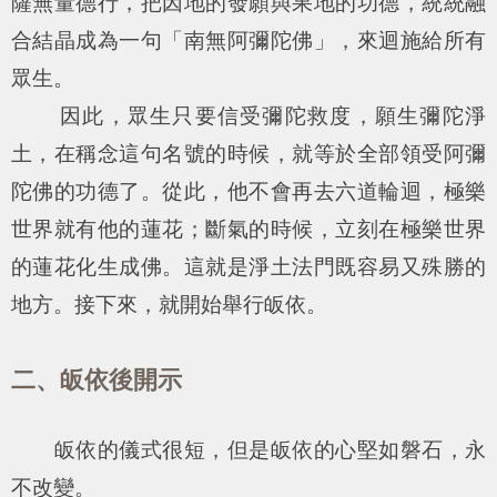
薩無量德行，把因地的發願與果地的功德，統統融
合結晶成為一句「南無阿彌陀佛」，來迴施給所有
眾生。
因此，眾生只要信受彌陀救度，願生彌陀淨
土，在稱念這句名號的時候，就等於全部領受阿彌
陀佛的功德了。從此，他不會再去六道輪迴，極樂
世界就有他的蓮花；斷氣的時候，立刻在極樂世界
的蓮花化生成佛。這就是淨土法門既容易又殊勝的
地方。接下來，就開始舉行皈依。
二、皈依後開示
皈依的儀式很短，但是皈依的心堅如磐石，永
不改變。