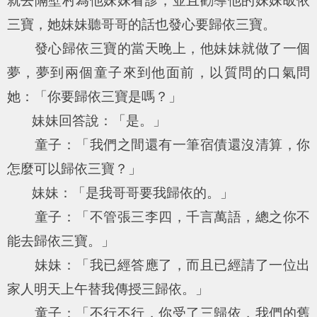
就去隔壁村為他妹妹看診，並且勸導他的妹妹皈依
三寶，她妹妹聽哥哥的話也發心要歸依三寶。
發心歸依三寶的當天晚上，他妹妹就做了一個
夢，夢到兩個童子來到他面前，以質問的口氣問
她：「你要歸依三寶是嗎？」
妹妹回答說：「是。」
童子：「我們之間還有一筆宿債還沒清算，你
怎麼可以歸依三寶？」
妹妹：「是我哥哥要我歸依的。」
童子：「不管張三李四，千言萬語，總之你不
能去歸依三寶。」
妹妹：「我已經答應了，而且已經請了一位出
家人明天上午替我傳授三歸依。」
童子：「不行不行，你受了三歸依，我們的舊