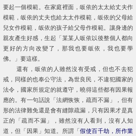
要起一個模範。在家庭裡面，皈依的太太給丈夫作
模範，皈依的丈夫也給太太作模範，皈依的父母給
兒女作模範，皈依的孩子給父母作模範。讓身邊的
親友產生好感，生起「某某人皈依以後整個人都向
更好的方向改變了，那我也要皈依，我也要學
佛。」要這樣。
還有，皈依的人雖然沒有受戒，但也不去犯
戒，同樣的也奉公守法，為世良民，不違犯國家的
法令，國家所規定的就遵守，曉得這些都有因果報
應的。有一句話說「法網恢恢，疏而不漏」，但有
形的法律難免還是會有縫隙疏漏，只有因果才是真
正的「疏而不漏」，雖然沒有人看到，沒有人知
道，但「因果」知道。所謂「
假使百千劫，所作業