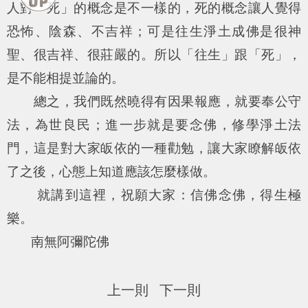
人對「死」的概念是不一樣的，死的概念讓人覺得
恐怖、陰森、不吉祥；可是往生淨土成佛是很神
聖、很吉祥、很莊嚴的。所以「往生」跟「死」，
是不能相提並論的。
總之，我們既然曉得有因果報應，就要奉公守
法，為世良民；進一步就是要念佛，修學淨土法
門，這是對大家皈依的一種勸勉，讓大家瞭解皈依
了之後，心態上知道應該怎麼樣做。
就講到這裡，祝願大家：信佛念佛，得生極
樂。
南無阿彌陀佛
上一則
下一則