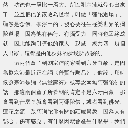
然，功德也一層比一層大。所以劉宗沛就發心出家
了，並且把他的家改為道場，叫做「彌陀道場」。
顯然是念佛、學淨土的，發心要往生極樂世界的彌
陀道場。因為他有德行、有攝受力，同時也因緣成
就，因此能夠引導他的家人、親戚，總共四十幾個
人出家，這都是由他妹妹的夢境所啟發的。
這兩個童子到劉宗沛的家看到六牙白象，是因
為劉宗沛最近正在誦《普賢行願品》，假設，那時
候劉宗沛是誦《無量壽經》或專念南無阿彌陀佛的
話，那這兩個童子所看到的肯定不是六牙白象，那
會看到什麼？就會看到阿彌陀佛，或者看到佛光、
蓮花之類，跟阿彌陀佛有關的莊嚴景象。因為人有
誠心，佛有感應，有什麼因就會產生什麼果，我們