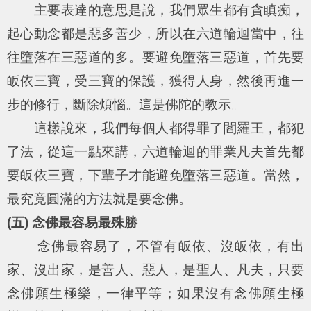
主要表達的意思是說，我們眾生都有貪瞋痴，
起心動念都是惡多善少，所以在六道輪迴當中，往
往墮落在三惡道的多。要避免墮落三惡道，首先要
皈依三寶，受三寶的保護，獲得人身，然後再進一
步的修行，斷除煩惱。這是佛陀的教示。
這樣說來，我們每個人都得罪了閻羅王，都犯
了法，從這一點來講，六道輪迴的罪業凡夫首先都
要皈依三寶，下輩子才能避免墮落三惡道。當然，
最究竟圓滿的方法就是要念佛。
(五) 念佛最容易最殊勝
念佛最容易了，不管有皈依、沒皈依，有出
家、沒出家，是善人、惡人，是聖人、凡夫，只要
念佛願生極樂，一律平等；如果沒有念佛願生極