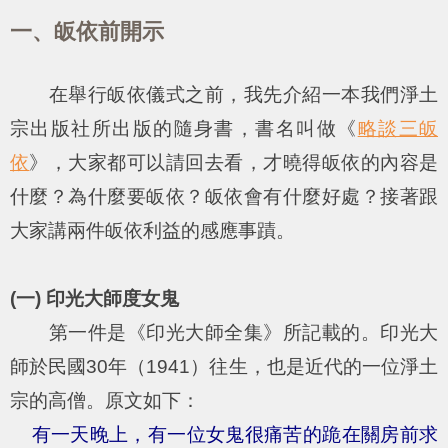
一、皈依前開示
在舉行皈依儀式之前，我先介紹一本我們淨土
宗出版社所出版的隨身書，書名叫做《
略談三皈
依
》，大家都可以請回去看，才曉得皈依的內容是
什麼？為什麼要皈依？皈依會有什麼好處？接著跟
大家講兩件皈依利益的感應事蹟。
(一) 印光大師度女鬼
第一件是《印光大師全集》所記載的。印光大
師於民國30年（1941）往生，也是近代的一位淨土
宗的高僧。原文如下：
有一天晚上，有一位女鬼很痛苦的跪在關房前求