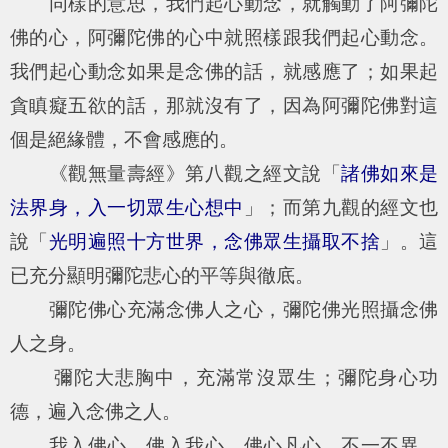
同樣的意思，我們起心動念，就觸動了阿彌陀
佛的心，阿彌陀佛的心中就照樣跟我們起心動念。
我們起心動念如果是念佛的話，就感應了；如果起
貪瞋癡五欲的話，那就沒有了，因為阿彌陀佛對這
個是絕緣體，不會感應的。
《觀無量壽經》第八觀之經文說「
諸佛如來是
法界身，入一切眾生心想中
」；而第九觀的經文也
說「
光明遍照十方世界，念佛眾生攝取不捨
」。這
已充分顯明彌陀悲心的平等與徹底。
彌陀佛心充滿念佛人之心，彌陀佛光照攝念佛
人之身。
彌陀大悲胸中，充滿常沒眾生；彌陀身心功
德，遍入念佛之人。
我入佛心，佛入我心。佛心凡心，不一不異，