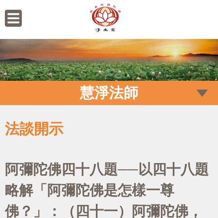
慧淨法師
法談開示
阿彌陀佛四十八題──以四十八題
略解「阿彌陀佛是怎樣一尊
佛？」：（四十一）阿彌陀佛，