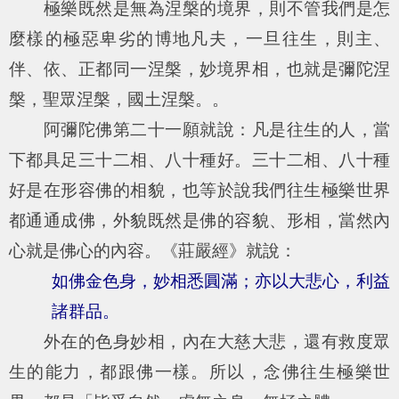
極樂既然是無為涅槃的境界，則不管我們是怎
麼樣的極惡卑劣的博地凡夫，一旦往生，則主、
伴、依、正都同一涅槃，妙境界相，也就是彌陀涅
槃，聖眾涅槃，國土涅槃。。
阿彌陀佛第二十一願就說：凡是往生的人，當
下都具足三十二相、八十種好。三十二相、八十種
好是在形容佛的相貌，也等於說我們往生極樂世界
都通通成佛，外貌既然是佛的容貌、形相，當然內
心就是佛心的內容。《莊嚴經》就說：
如佛金色身，妙相悉圓滿；亦以大悲心，利益
諸群品。
外在的色身妙相，內在大慈大悲，還有救度眾
生的能力，都跟佛一樣。所以，念佛往生極樂世