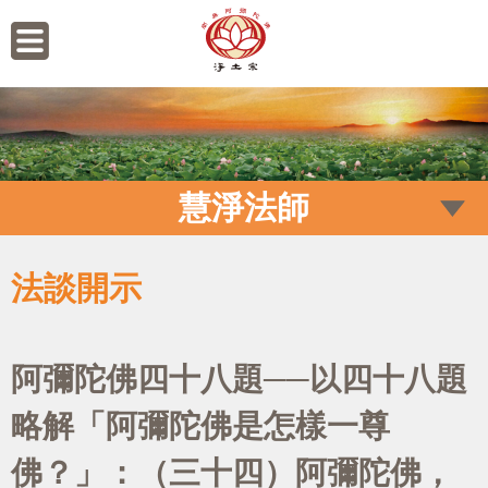
慧淨法師
法談開示
阿彌陀佛四十八題──以四十八題
略解「阿彌陀佛是怎樣一尊
佛？」：（三十四）阿彌陀佛，