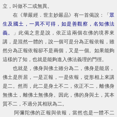
立，叫做不二或無異。
在《華嚴經．世主妙嚴品》有一首偈說：「
眾
生及國土，一異不可得，如是善觀察，名知佛法
義。
」此偈之意是說，依正這兩個在佛的境界來
講，是混然一體的，說一個可是分為正報依報，雖
然分為正報依報卻不是兩個，又是一個。如果能夠
這樣的了知，也就是能夠進入佛法義理的門徑。
也就是，佛身與佛土雖分為二，佛身是能居，
佛土是所居，一是正報，一是依報，從形相上來講
是二。然而，此二是身土不二，依正不二，離佛身
無佛土，離佛土無佛身。因此，佛的身與土，其本
質不二，不過分其相狀為二。
阿彌陀佛的正報與依報，當然也是一體不二