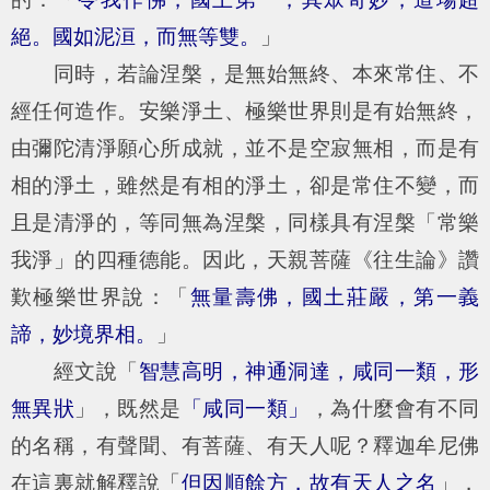
絕。國如泥洹，而無等雙。
」
同時，若論涅槃，是無始無終、本來常住、不
經任何造作。安樂淨土、極樂世界則是有始無終，
由彌陀清淨願心所成就，並不是空寂無相，而是有
相的淨土，雖然是有相的淨土，卻是常住不變，而
且是清淨的，等同無為涅槃，同樣具有涅槃「常樂
我淨」的四種德能。因此，天親菩薩《往生論》讚
歎極樂世界說：「
無量壽佛，國土莊嚴，第一義
諦，妙境界相。
」
經文說「
智慧高明，神通洞達，咸同一類，形
無異狀
」，既然是
「咸同一類」
，為什麼會有不同
的名稱，有聲聞、有菩薩、有天人呢？釋迦牟尼佛
在這裏就解釋說「
但因順餘方，故有天人之名
」，