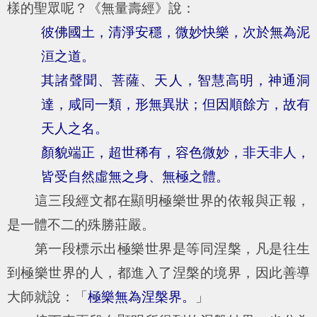
樣的聖眾呢？《無量壽經》說：
彼佛國土，清淨安穩，微妙快樂，次於無為泥
洹之道。
其諸聲聞、菩薩、天人，智慧高明，神通洞
達，咸同一類，形無異狀；但因順餘方，故有
天人之名。
顏貌端正，超世稀有，容色微妙，非天非人，
皆受自然虛無之身、無極之體。
這三段經文都在顯明極樂世界的依報與正報，
是一體不二的殊勝莊嚴。
第一段標示出極樂世界是等同涅槃，凡是往生
到極樂世界的人，都進入了涅槃的境界，因此善導
大師就說：「
極樂無為涅槃界。
」