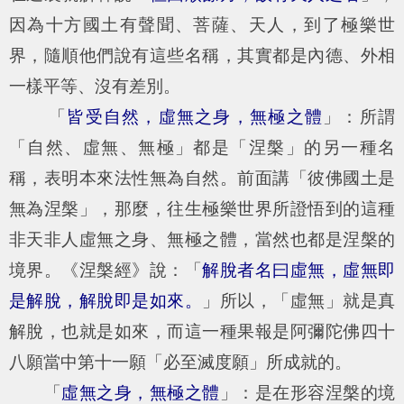
因為十方國土有聲聞、菩薩、天人，到了極樂世
界，隨順他們說有這些名稱，其實都是內德、外相
一樣平等、沒有差別。
「
皆受自然，虛無之身，無極之體
」：所謂
「自然、虛無、無極」都是「涅槃」的另一種名
稱，表明本來法性無為自然。前面講「彼佛國土是
無為涅槃」，那麼，往生極樂世界所證悟到的這種
非天非人虛無之身、無極之體，當然也都是涅槃的
境界。《涅槃經》說：「
解脫者名曰虛無，虛無即
是解脫，解脫即是如來。
」所以，「虛無」就是真
解脫，也就是如來，而這一種果報是阿彌陀佛四十
八願當中第十一願「必至滅度願」所成就的。
「
虛無之身，無極之體
」：是在形容涅槃的境