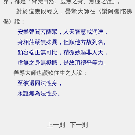
界，都是「皆受自然、虛無之身、無極之體」。
對於這幾段經文，曇鸞大師在《讚阿彌陀佛
偈》說：
安樂聲聞菩薩眾，人天智慧咸洞達，
身相莊嚴無殊異，但順他方故列名。
顏容端正無可比，精微妙軀非人天，
虛無之身無極體，是故頂禮平等力。
善導大師也讚歎往生之人說：
至彼還同法性身，
永證無為法性身。
上一則
下一則