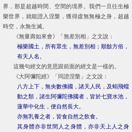
界，那是超越時間、空間的境界。我們一旦往生極
樂世界，就能證入涅槃，獲得虛無無極之身，超越
時空，永無生滅。
《無量壽如來會》「無差別相」之文說：
極樂國土，所有眾生，無差別相；順餘方俗，
有天人名。
這幾句經文的意思跟前面的經文是一樣的。
《大阿彌陀經》「同證涅槃」之文說：
八方上下，無央數佛國，諸天人民，及蜎飛蠕
動之類，諸生阿彌陀佛國者，皆於七寶水池，
蓮華中化生，便自然長大。
亦無乳養之者，皆食自然之飲食。
其身體亦非世間人之身體，亦非天上人之身