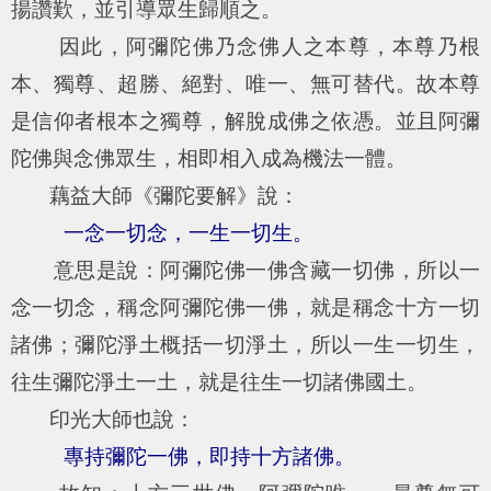
揚讚歎，並引導眾生歸順之。
因此，阿彌陀佛乃念佛人之本尊，本尊乃根
本、獨尊、超勝、絕對、唯一、無可替代。故本尊
是信仰者根本之獨尊，解脫成佛之依憑。並且阿彌
陀佛與念佛眾生，相即相入成為機法一體。
藕益大師《彌陀要解》說：
一念一切念，一生一切生。
意思是說：阿彌陀佛一佛含藏一切佛，所以一
念一切念，稱念阿彌陀佛一佛，就是稱念十方一切
諸佛；彌陀淨土概括一切淨土，所以一生一切生，
往生彌陀淨土一土，就是往生一切諸佛國土。
印光大師也說：
專持彌陀一佛，即持十方諸佛。