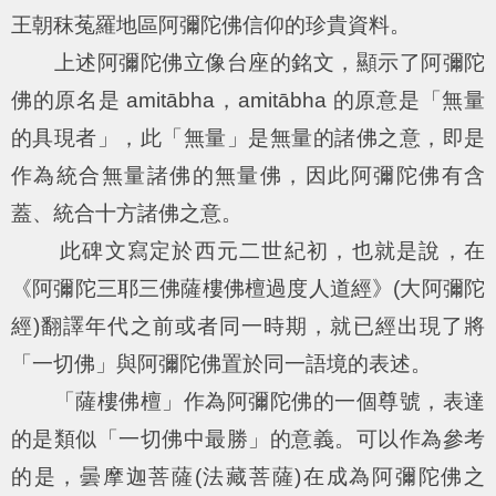
王朝秣菟羅地區阿彌陀佛信仰的珍貴資料。
上述阿彌陀佛立像台座的銘文，顯示了阿彌陀
佛的原名是 amitābha，amitābha 的原意是「無量
的具現者」，此「無量」是無量的諸佛之意，即是
作為統合無量諸佛的無量佛，因此阿彌陀佛有含
蓋、統合十方諸佛之意。
此碑文寫定於西元二世紀初，也就是說，在
《阿彌陀三耶三佛薩樓佛檀過度人道經》(大阿彌陀
經)翻譯年代之前或者同一時期，就已經出現了將
「一切佛」與阿彌陀佛置於同一語境的表述。
「薩樓佛檀」作為阿彌陀佛的一個尊號，表達
的是類似「一切佛中最勝」的意義。可以作為參考
的是，曇摩迦菩薩(法藏菩薩)在成為阿彌陀佛之