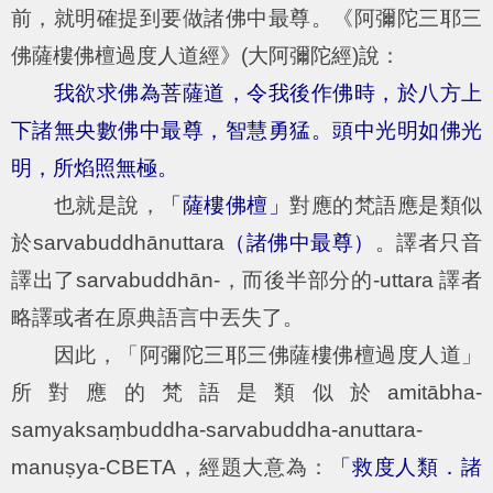
前，就明確提到要做諸佛中最尊。《阿彌陀三耶三
佛薩樓佛檀過度人道經》(大阿彌陀經)說：
我欲求佛為菩薩道，令我後作佛時，於八方上
下諸無央數佛中最尊，智慧勇猛。頭中光明如佛光
明，所焰照無極。
也就是說，
「薩樓佛檀」
對應的梵語應是類似
於sarvabuddhānuttara
（諸佛中最尊）
。譯者只音
譯出了sarvabuddhān-，而後半部分的-uttara 譯者
略譯或者在原典語言中丟失了。
因此，「阿彌陀三耶三佛薩樓佛檀過度人道」
所對應的梵語是類似於amitābha-
samyaksaṃbuddha-sarvabuddha-anuttara-
manuṣya-CBETA，經題大意為：
「救度人類．諸