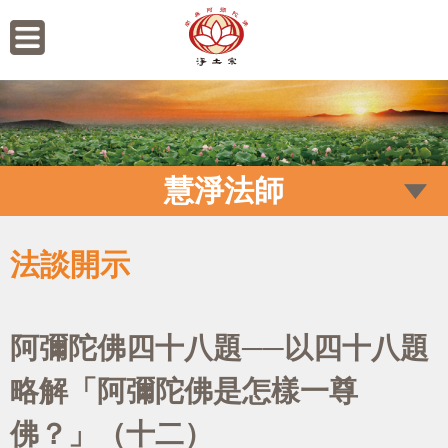
慧淨法師
法談開示
阿彌陀佛四十八題──以四十八題
略解「阿彌陀佛是怎樣一尊
佛？」（十二）