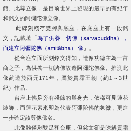
館。此尊立像，是目前世界上發現的最早的有紀年
和銘文的阿彌陀佛立像。
此碑刻殘存雙腳與底座，在底座上有一段銘
文，記載著「
為了供養一切佛（sarvabuddha），
而建立阿彌陀佛（amitābha） 像
」。
從台座立面所刻銘文得知，造像功德主為一富
商之子，為供養一切諸佛故造阿彌陀佛像。推測此
像約造於西元171年，屬於貴霜王朝（約1～3世
紀）作品。
台座上佛足旁有殘餘的舉身光，依稀可見蓮花
裝飾，而蓮花素來即為代表阿彌陀佛的象徵，更進
一步確定該尊像佛名。
此像雖僅剩雙足和台座，但銘文卻是瞭解貴霜