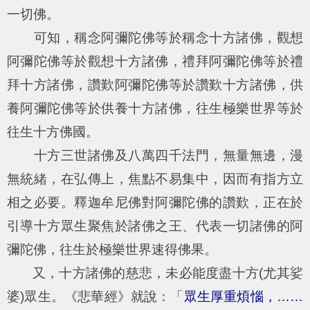
一切佛。
可知，稱念阿彌陀佛等於稱念十方諸佛，觀想
阿彌陀佛等於觀想十方諸佛，禮拜阿彌陀佛等於禮
拜十方諸佛，讚歎阿彌陀佛等於讚歎十方諸佛，供
養阿彌陀佛等於供養十方諸佛，往生極樂世界等於
往生十方佛國。
十方三世諸佛及八萬四千法門，無量無邊，漫
無統緒，在弘傳上，焦點不易集中，因而有指方立
相之必要。釋迦牟尼佛對阿彌陀佛的讚歎，正在於
引導十方眾生聚焦於諸佛之王、代表一切諸佛的阿
彌陀佛，往生於極樂世界速得佛果。
又，十方諸佛的慈悲，未必能度盡十方(尤其娑
婆)眾生。《悲華經》就說：「
眾生厚重煩惱，……