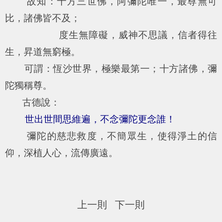
故知：十方三世佛，阿彌陀唯一，最尊無可
比，諸佛皆不及；
度生無障礙，威神不思議，信者得往
生，昇道無窮極。
可謂：恆沙世界，極樂最第一；十方諸佛，彌
陀獨稱尊。
古德說：
世出世間思維遍，不念彌陀更念誰！
彌陀的慈悲救度，不簡眾生，使得淨土的信
仰，深植人心，流傳廣遠。
上一則
下一則