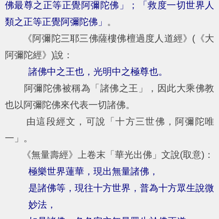
佛最尊之正等正覺阿彌陀佛」；「救度一切世界人
類之正等正覺阿彌陀佛」
。
《阿彌陀三耶三佛薩樓佛檀過度人道經》(《大
阿彌陀經》)說：
諸佛中之王也，光明中之極尊也。
阿彌陀佛被稱為「諸佛之王」，因此大乘佛教
也以阿彌陀佛來代表一切諸佛。
由這段經文，可說「十方三世佛，阿彌陀唯
一」。
《無量壽經》上卷末「華光出佛」文說(取意)：
極樂世界蓮華，現出無量諸佛，
是諸佛等，現往十方世界，普為十方眾生說微
妙法，