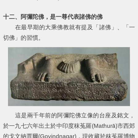
十二、阿彌陀佛，是一尊代表諸佛的佛
在最早期的大乘佛教就有提及「諸佛」、「一
切佛」的習慣。
這是兩千年前的阿彌陀佛立像的台座及銘文，
於一九七六年出土於中印度秣菟羅(Mathurā)市西郊
的戈文納賈爾(Govindnagar)，現收藏於秣菟羅博物