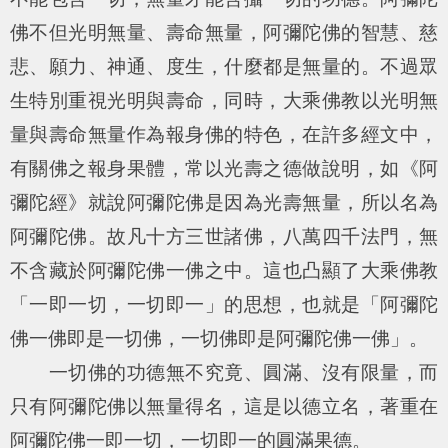
佛不但光明無量、壽命無量，阿彌陀佛的智慧、慈
悲、願力、神通、度生，什麼都是無量的。不過眾
生特別重視光明與壽命，同時，大乘佛教以光明無
量與壽命無量作為報身佛的特色，在許多經文中，
有關佛之報身果體，常以光壽之德做說明，如《阿
彌陀經》就說阿彌陀佛是因為光壽無量，所以名為
阿彌陀佛。故凡十方三世諸佛，八萬四千法門，無
不含藏於阿彌陀佛一佛之中。這也凸顯了大乘佛教
「一即一切，一切即一」的思想，也就是「阿彌陀
佛一佛即是一切佛，一切佛即是阿彌陀佛一佛」。
一切佛的功德無不究竟、圓滿、沒有限量，而
只有阿彌陀佛以無量得名，這是以德立名，著重在
阿彌陀佛一即一切，一切即一的圓滿果德。