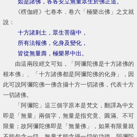
如是諸佛，各各安立無量眾生於佛正道。
《楞伽經》七卷本．卷六「極樂出佛」之文就
說：
十方諸剎土，眾生菩薩中，
所有法報佛，化身及變化，
皆從無量壽，極樂界中出。
由這兩段經文可知，「阿彌陀佛是十方諸佛的
根本佛」、「十方諸佛都是阿彌陀佛的化身」，因
此可說阿彌陀佛一佛含攝十方一切諸佛，代表十方
一切諸佛。
「阿彌陀」這三個字原本是梵文，翻譯為中文
即是「無量」兩個字，無量是指究竟、圓滿、不可
限量；故阿彌陀佛即是「無量佛」，如果有限量就
不能包含一切，無量才能含攝一切的功德。阿彌陀