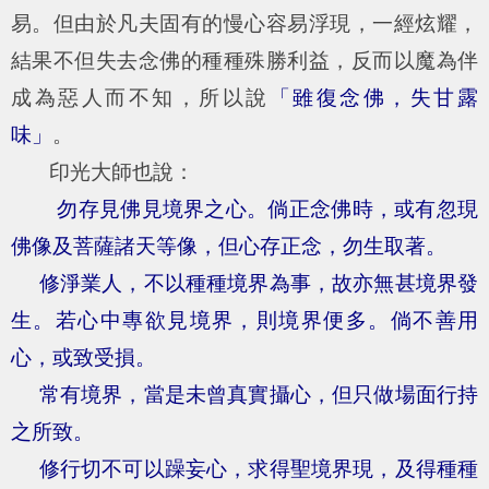
易。但由於凡夫固有的慢心容易浮現，一經炫耀，
結果不但失去念佛的種種殊勝利益，反而以魔為伴
成為惡人而不知，所以說
「雖復念佛，失甘露
味」
。
印光大師也說：
勿存見佛見境界之心。倘正念佛時，或有忽現
佛像及菩薩諸天等像，但心存正念，勿生取著。
修淨業人，不以種種境界為事，故亦無甚境界發
生。若心中專欲見境界，則境界便多。倘不善用
心，或致受損。
常有境界，當是未曾真實攝心，但只做場面行持
之所致。
修行切不可以躁妄心，求得聖境界現，及得種種