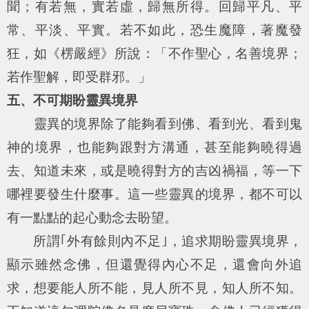
聞；有若無，實若虛，歸無所得。回歸平凡、平
常、平淡、平實。若不如此，恐生魔障，著魔發
狂，如《楞嚴經》所說：「不作聖心，名善境界；
若作聖解，即受群邪。」
五、不可期盼靈異境界
靈異的境界除了能夠看到佛、看到光、看到鬼
神的境界，也能夠跟對方溝通，甚至能夠曉得過
去、知道未來，或是曉得對方的吉凶禍福，等一下
哪裡要發生什麼事。這一些靈異的境界，都不可以
有一點點的起心動念去盼望。
所謂｢外有餘則內不足｣，追求期盼靈異境界，
顯示雖然念佛，但還覺得內心不足，還會向外追
求，想要能人所不能，見人所不見，知人所不知。