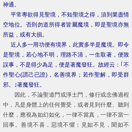
神通。
平常專欲得見聖境，不知聖境之得，須到業盡情
空地位。否則勿道所得者皆屬魔境，即是聖境亦無
所益，或有大損。
近人多一用功便有境界，此實多半是魔境。即令
是聖境，若心地不明，理路不清，一生取著，便致
誤事，不是得少為足，便是著魔發狂。故經云：｢不
作聖心(謂己已證)，名善境界；若作聖解，即受群
邪。｣著魔發狂。
因此，不論聖道門或淨土門，修行或念佛過程
中，凡是身體上的任何覺受，或者見到什麼、聽到
什麼，應視為如幻如化，一律不當真，一律不當一
回事。善境不喜，惡境不懼；見如不見，聞如不