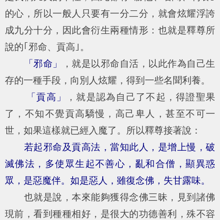
的心，所以一般人只要有一分二分，就會炫耀浮誇
成九分十分，因此會衍生兩種情形：也就是釋尊所
說的｢邪命、貢高｣。
「邪命」
，就是以邪命自活，以此作為自己生
存的一種手段，向別人炫耀，得到一些名聞利養。
「貢高」
，就是認為自己了不起，得證聖果
了，不知不覺貢高驕慢，高己卑人，甚至不可一
世，如果這樣就已經入魔了。所以釋尊接著說：
若起邪命及貢高法，當知此人，是增上慢，破
滅佛法，多使眾生起不善心，亂和合僧，顯異惑
眾，是惡魔伴。如是惡人，雖復念佛，失甘露味。
也就是說，本來能夠獲得念佛三昧，見到諸佛
現前，看到種種相好，是很大的功德善利，殊不容