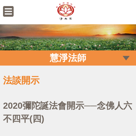
慧淨法師
法談開示
2020彌陀誕法會開示──念佛人六
不四平(四)