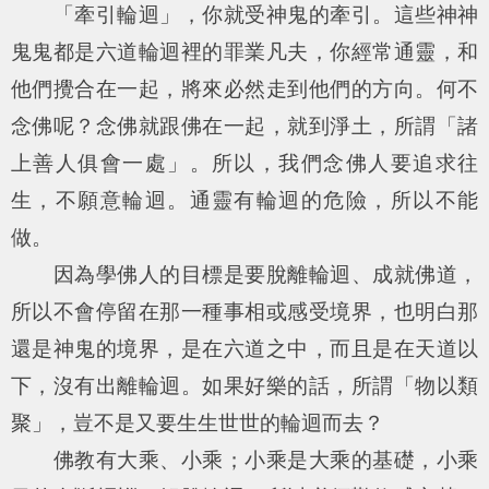
「牽引輪迴」，你就受神鬼的牽引。這些神神
鬼鬼都是六道輪迴裡的罪業凡夫，你經常通靈，和
他們攪合在一起，將來必然走到他們的方向。何不
念佛呢？念佛就跟佛在一起，就到淨土，所謂「諸
上善人俱會一處」。所以，我們念佛人要追求往
生，不願意輪迴。通靈有輪迴的危險，所以不能
做。
因為學佛人的目標是要脫離輪迴、成就佛道，
所以不會停留在那一種事相或感受境界，也明白那
還是神鬼的境界，是在六道之中，而且是在天道以
下，沒有出離輪迴。如果好樂的話，所謂「物以類
聚」，豈不是又要生生世世的輪迴而去？
佛教有大乘、小乘；小乘是大乘的基礎，小乘