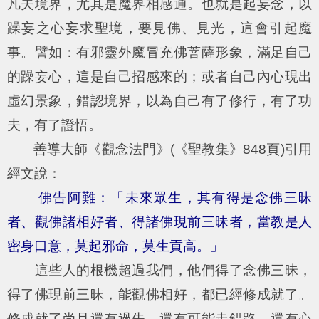
凡夫境界，尤其是魔界相感通。也就是起妄念，以
躁妄之心妄求聖境，要見佛、見光，這會引起魔
事。譬如：有邪靈外魔冒充佛菩薩形象，滿足自己
的躁妄心，這是自己招感來的；或者自己內心現出
虛幻景象，錯認境界，以為自己有了修行，有了功
夫，有了證悟。
善導大師《觀念法門》(《聖教集》848頁)引用
經文說：
佛告阿難：「未來眾生，其有得是念佛三昧
者、觀佛諸相好者、得諸佛現前三昧者，當教是人
密身口意，莫起邪命，莫生貢高。」
這些人的根機超過我們，他們得了念佛三昧，
得了佛現前三昧，能觀佛相好，都已經修成就了。
修成就了尚且還有過失，還有可能走錯路，還有心