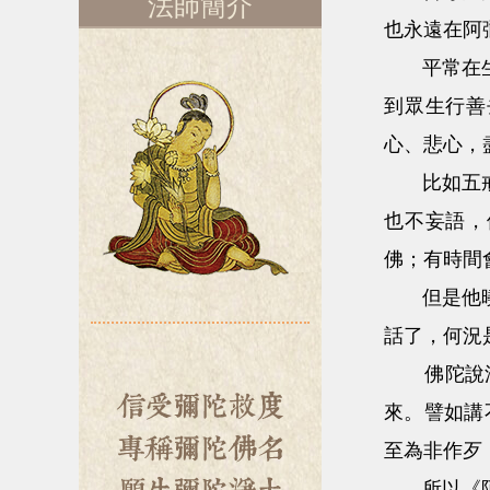
法師簡介
也永遠在阿
平常在生
到眾生行善
心、悲心，
比如五戒，
也不妄語，
佛；有時間
但是他曉得
話了，何況
佛陀說淨土
來。譬如講
至為非作歹
所以《阿