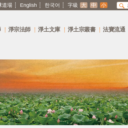
球道場
English
한국어
字級
大
中
小
師
淨宗法師
淨土文庫
淨土宗叢書
法寶流通