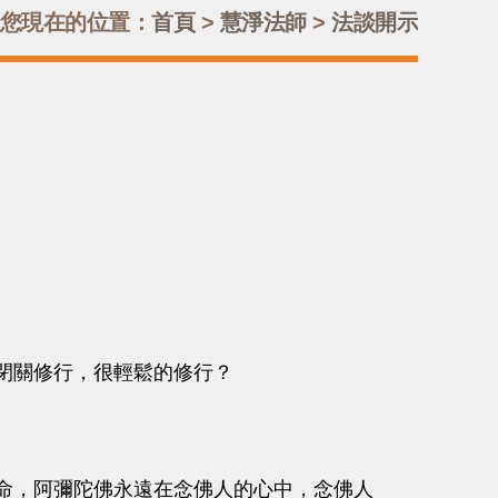
您現在的位置：
首頁
>
慧淨法師
>
法談開示
閉關修行，很輕鬆的修行？
。
命，阿彌陀佛永遠在念佛人的心中，念佛人