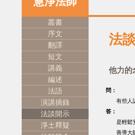
慧淨法師
叢書
序文
法
翻譯
短文
講義
他力的
編述
法語
問：
有些人認為
演講摘錄
答：
法談開示
是輕鬆安樂
淨土釋疑
善導大師