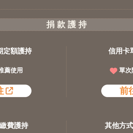
捐 款 護 持
期定額護持
信用卡
推薦使用
單次
往
前
繳費護持
其他方