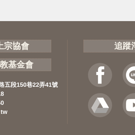
土宗協會
追蹤
教基金會
路五段150巷22弄41號
18
50
.tw