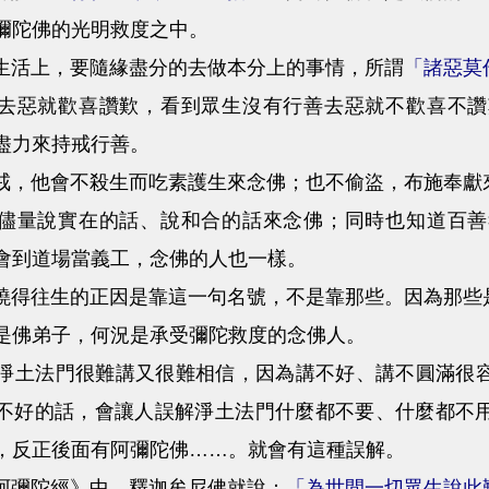
彌陀佛的光明救度之中。
活上，要隨緣盡分的去做本分上的事情，所謂
「諸惡莫
去惡就歡喜讚歎，看到眾生沒有行善去惡就不歡喜不讚
盡力來持戒行善。
他會不殺生而吃素護生來念佛；也不偷盜，布施奉獻來
儘量說實在的話、說和合的話來念佛；同時也知道百善
會到道場當義工，念佛的人也一樣。
往生的正因是靠這一句名號，不是靠那些。因為那些是
是佛弟子，何況是承受彌陀救度的念佛人。
法門很難講又很難相信，因為講不好、講不圓滿很容
不好的話，會讓人誤解淨土法門什麼都不要、什麼都不
，反正後面有阿彌陀佛……。就會有這種誤解。
彌陀經》中，釋迦牟尼佛就說：
「為世間一切眾生說此