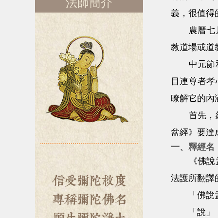
法師簡介
義，很值得
農曆七月十
教道場或道
中元節和超
目連尊者孝
瞭解它的內
首先，約略
盆經》要達
一、釋經名
《佛說盂蘭
法護所翻譯
「佛說盂
「說」，