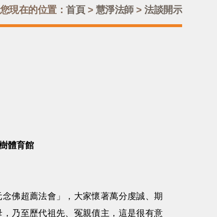
您現在的位置：
首頁
>
慧淨法師
>
法談開示
板樹體育館
念佛超薦法會」，大家懷著萬分虔誠、期
母，乃至歷代祖先、冤親債主，這是很有意