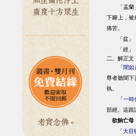
「盂蘭」，
下腳上，被
痛苦。
「盆」，
「經」，凡
二、解正文
「
聞如
尊者聽聞下
執。
「
一時
部經。這跟
欲餉亡母
「
大目