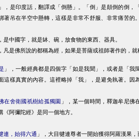
是印度話，翻譯成「倒懸」。「倒」是顛倒的倒，「
綁著吊在半空中懸轉，這樣是非常不舒服、非常痛苦的
是中國字，就是缽、碗，放食物的東西、器具。
是佛所說的都稱為經，如果是菩薩或祖師著作的，就
是
」，一般經典都是四個字「如是我聞」，或者是「我
面這樣真實的內容。這裡略掉「我」，是避免執著。因
佛在舍衛國祇樹給孤獨園
」，某一個時間，釋迦牟尼佛
講《阿彌陀經》是同一個地方。
犍連，始得六通
」，大目犍連尊者一開始獲得阿羅漢果，