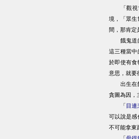
「觀視世
境，「眾生
間，那肯定
餓鬼道的鬼
這三種當中
於即使有食
意思，就要
出生在餓鬼
貪圖為因，
「
目連
可以說是感
不可能拿東
「
母得