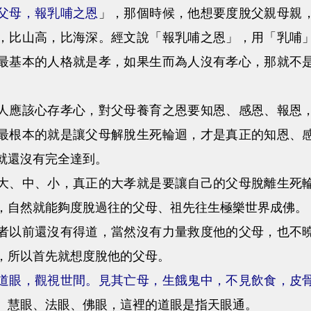
父母，報乳哺之恩
」，那個時候，他想要度脫父親母親
，比山高，比海深。經文說「報乳哺之恩」，用「乳哺
最基本的人格就是孝，如果生而為人沒有孝心，那就不
該心存孝心，對父母養育之恩要知恩、感恩、報恩，
最根本的就是讓父母解脫生死輪迴，才是真正的知恩、
就還沒有完全達到。
中、小，真正的大孝就是要讓自己的父母脫離生死輪
，自然就能夠度脫過往的父母、祖先往生極樂世界成佛。
前還沒有得道，當然沒有力量救度他的父母，也不曉
，所以首先就想度脫他的父母。
道眼，觀視世間。見其亡母，生餓鬼中，不見飲食，皮
、慧眼、法眼、佛眼，這裡的道眼是指天眼通。