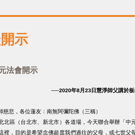
談開示
中元法會開示
──2020年8月23日慧淨師父講於
慈悲，各位蓮友：南無阿彌陀佛（三稱）
區（台北市、新北市）各道場，今天聯合舉辦「中元
這裡，目的是希望念佛超度我們過往的父母，或七世父