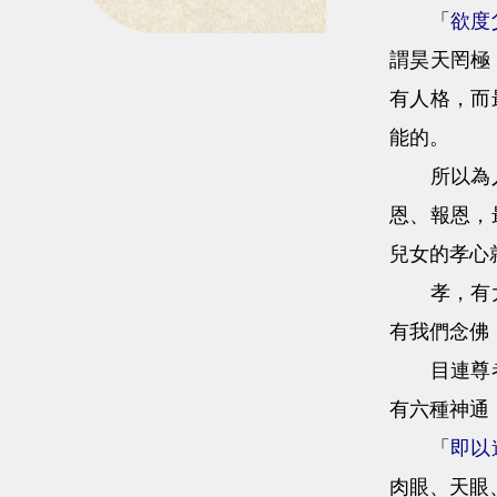
「
欲度
謂昊天罔極
有人格，而
能的。
所以為人應
恩、報恩，
兒女的孝心
孝，有大、
有我們念佛
目連尊者以
有六種神通
「
即以
肉眼、天眼