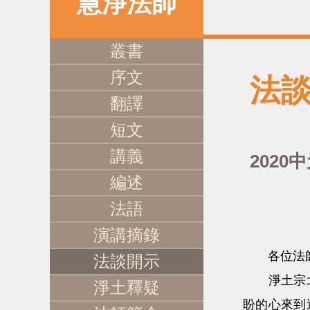
慧淨法師
叢書
序文
法
翻譯
短文
講義
2020
編述
法語
演講摘錄
各位法師
法談開示
淨土宗北北
淨土釋疑
盼的心來到