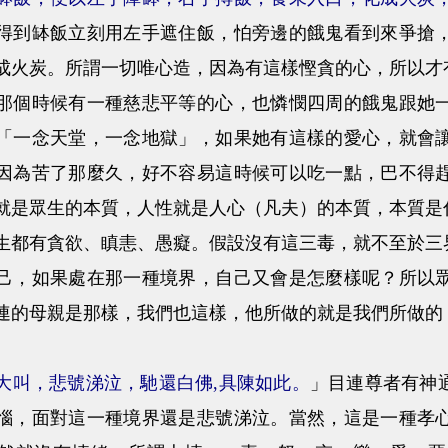
得到缽飯立刻用左手遮住飯，怕旁邊的餓鬼看到來爭搶
成火炭。所謂一切唯心造，因為有這樣慳貪的心，所以才
時候有一種慈悲平等的心，也憐憫四周的餓鬼跟她一
「一念天堂，一念地獄」，如果她有這樣的愛心，就會
因為苦了那麼久，好不容易這時候可以吃一點，巴不得
就是眾生的本質，人性就是人心（凡夫）的本質，本質是
有貪欲、瞋恚、愚癡。假設沒有這三毒，就不至於三
如果處在那一種境界，自己又會是怎麼樣呢？所以眾
連的母親是那樣，我們也這樣，他所做的就是我們所做的
大叫，悲號涕泣，馳還白佛,具陳如此。
」目連尊者有神
惱，面對這一種境界還是悲號涕泣。當然，這是一種孝