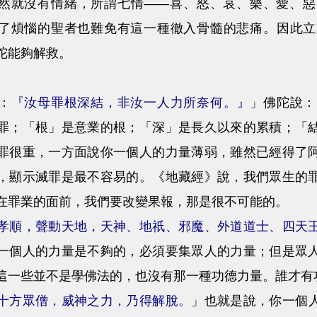
然就沒有情緒，所謂七情——喜、怒、哀、樂、愛、惡
了煩惱的聖者也難免有這一種徹入骨髓的悲痛。因此立
陀能夠解救。
：『汝母罪根深結，非汝一人力所奈何。』
」佛陀說：
罪；「根」是意業的根；「深」是長久以來的累積；「
罪很重，一方面說你一個人的力量薄弱，雖然已經得了
，顯示滅罪是最不容易的。《地藏經》說，我們眾生的
在罪業的面前，我們要改變果報，那是很不可能的。
孝順，聲動天地，天神、地祇、邪魔、外道道士、四天
一個人的力量是不夠的，必須要集眾人的力量；但是眾
這一些並不是學佛法的，也沒有那一種功德力量。誰才有
十方眾僧，威神之力，乃得解脫。
」也就是說，你一個