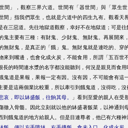
間」，觀察三界六道。世間有「器世間」與「眾生世
世間」指我們眾生，也就是六道中的四生九有。觀看天
是在三惡道。先往地獄道觀察，幸好不在地獄道；可是往
主要有三種：有財鬼、少財鬼、無財鬼。再展開來，
的無財鬼，是真正的「餓」鬼。無財鬼就是連吃的、穿
物來到嘴邊，也會化成火炭，不能食用，所謂「五百世
很長的時間連水漿的名字都沒能聽到，何況是親見而食用
道是果報，果報一定有因。沒有因，不可能會有這一
主要是這兩個業比較重，所以牽引到餓鬼道，沒得吃，沒
悲哀，即以缽盛飯，往餉其母。
」看到至愛的親人在受
傷徹入骨髓。因此立刻就以他的缽盛著飯菜，以神通到
西到餓鬼道的地方給親人。但是目連尊者，他已有六種神
缽飯，便以左手障缽，右手摶飯，食未入口，化成火炭