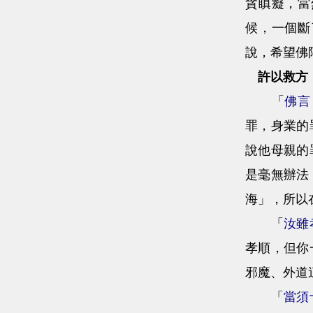
貪瞋癡，當
候，一個斷
說，希望佛
許以救方
「
佛言
罪，身業的
說他母親的
是毫無辦法
海」，所以
「
汝雖
孝順，但你
邪魔、外道
「
當須