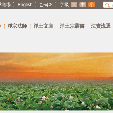
球道場
English
한국어
字級
大
中
小
師
淨宗法師
淨土文庫
淨土宗叢書
法寶流通