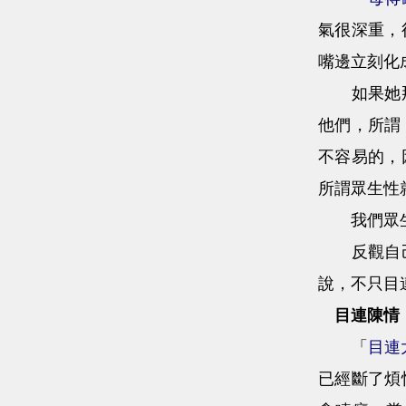
氣很深重，
嘴邊立刻化
如果她那個
他們，所謂
不容易的，
所謂眾生性
我們眾生都
反觀自己，
說，不只目
目連陳情
「
目連
已經斷了煩