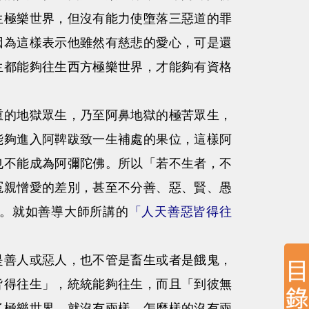
生極樂世界，但沒有能力使墮落三惡道的罪
因為這樣表示他雖然有慈悲的愛心，可是還
生都能夠往生西方極樂世界，才能夠有資格
的地獄眾生，乃至阿鼻地獄的極苦眾生，
能夠進入阿鞞跋致一生補處的果位，這樣阿
也不能成為阿彌陀佛。所以「若不生者，不
冤親憎愛的差別，甚至不分善、惡、賢、愚
。就如善導大師所講的
「人天善惡皆得往
善人或惡人，也不管是畜生或者是餓鬼，
皆得往生」，統統能夠往生，而且「到彼無
了極樂世界，就沒有兩樣。怎麼樣的沒有兩