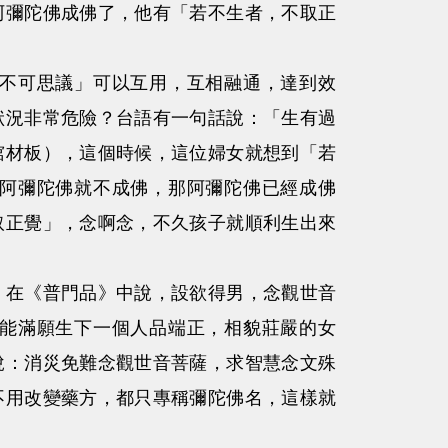
彌陀佛成佛了，他有「若不生者，不取正
不可思議」可以互用，互相融通，達到效
狀況非常危險？台語有一句話說：「生有過
棺材板），這個時候，這位婦女就想到「若
阿彌陀佛就不成佛，那阿彌陀佛已經成佛
取正覺」，念啊念，不久孩子就順利生出來
在《普門品》中說，設欲得男，念觀世音
能滿願生下一個人品端正，相貌莊嚴的女
說：消災免難念觀世音菩薩，求智慧念文殊
不用改變藥方，都只專稱彌陀佛名，這樣就