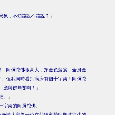
景象，不知該說不該說？」
佛，阿彌陀佛很高大，穿金色袈裟，全身金
了。但我同時看到病床有個十字架！阿彌陀
，應與佛無關啊！」
吧。」
十字架的阿彌陀佛。
今晚請大家為一位在菲律賓醫院即將往生的