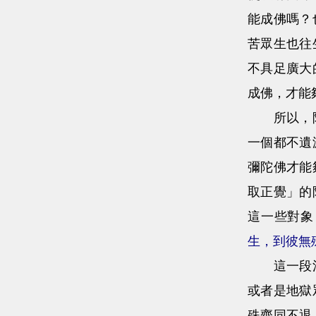
能成佛嗎？
苦眾生也往
不具足廣大
成佛，才能
所以，阿彌
一個都不遺
彌陀佛才能
取正覺」的
這一些對象
生，到彼無
這一段法語
或者是地獄
殊齊同不退