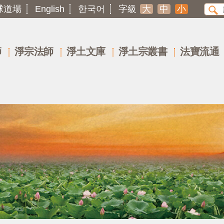
球道場
English
한국어
字級
大
中
小
師
淨宗法師
淨土文庫
淨土宗叢書
法寶流通