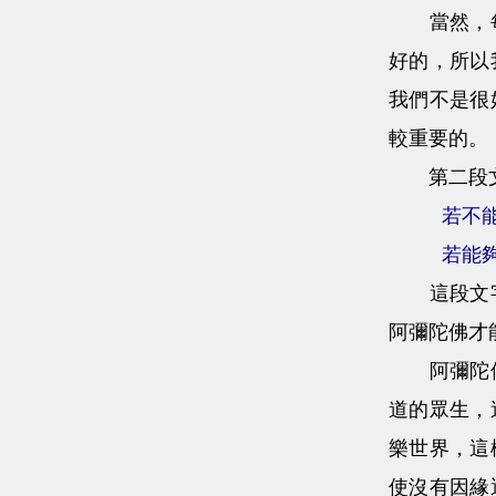
當然，每個
好的，所以
我們不是很
較重要的。
第二段
若不
若能
這段文字是
阿彌陀佛才
阿彌陀佛發
道的眾生，
樂世界，這
使沒有因緣