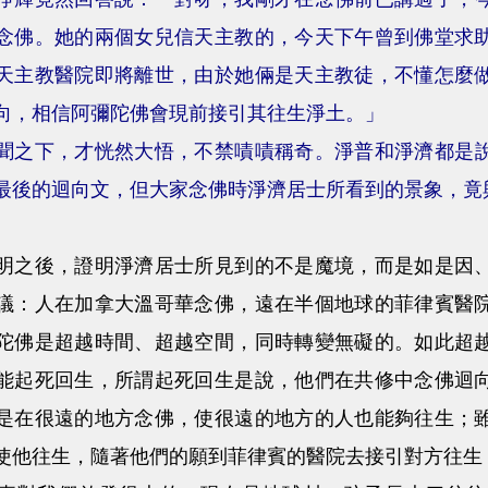
念佛。她的兩個女兒信天主教的，今天下午曾到佛堂求
天主教醫院即將離世，由於她倆是天主教徒，不懂怎麼
向，相信阿彌陀佛會現前接引其往生淨土。」
聞之下，才恍然大悟，不禁嘖嘖稱奇。淨普和淨濟都是
最後的迴向文，但大家念佛時淨濟居士所看到的景象，竟
後，證明淨濟居士所見到的不是魔境，而是如是因、
議：人在加拿大溫哥華念佛，遠在半個地球的菲律賓醫
陀佛是超越時間、超越空間，同時轉變無礙的。如此超
能起死回生，所謂起死回生是說，他們在共修中念佛迴
是在很遠的地方念佛，使很遠的地方的人也能夠往生；
使他往生，隨著他們的願到菲律賓的醫院去接引對方往生