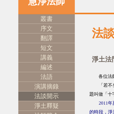
慧淨法師
叢書
序文
法
翻譯
短文
講義
淨土法
編述
法語
各位法師慈
「若不生者
演講摘錄
題叫做「十
法談開示
201
淨土釋疑
的時段，淨