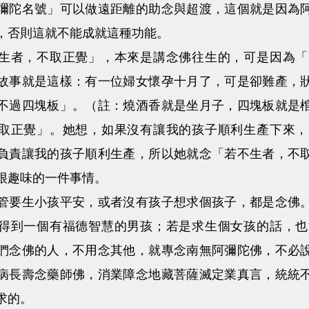
名號」可以做遠距離的助念與超渡，這個就是因為阿
，否則這就不能成就這種功能。
者，不取正覺」，本來是講念佛往生的，可是因為「
故事就是這樣：有一位婦女懷孕十月了，可是卻難產，
不過四塊板」。（註：燒酒香就是坐月子，四塊板就是
取正覺」。她想，如果沒有讓我的孩子順利生產下來，
負責讓我的孩子順利生產，所以她就念「若不生者，不
很趣味的一件事情。
生小孩平安，或者沒有孩子想求個孩子，都是念佛。
得到一個有福德智慧的男孩；若是求生個女孩的話，也
們念佛的人，不用念其他，就專念南無阿彌陀佛，不必
病長壽念藥師佛，消業障念地藏菩薩滅定業真言，統統
求的。