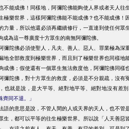
也不能成佛！同樣地，阿彌陀佛能夠使人界或者天人往
生極樂世界，這樣阿彌陀佛能不能成佛？也不能成佛！
的力量，所以他還必須再繼續修行，一直達到使任何眾
夠成為這一尊廣度十方眾生的南無阿彌陀佛。
陀佛必須使聖人，凡夫、善人、惡人、罪業極為深重
漏地全部救度到極樂世界，而且到了極樂世界也同樣地
夠成佛；假使還有一個眾生無法救度他，阿彌陀佛同樣
阿彌陀佛，對十方眾生的救度，必須是不分親疏，沒有
，也就是說，是大平等、絕對地平等、絕對地沒有差別
殊齊同不退。」
的意思是說，不管人間的人或天界的天人，也不管是
眾生，都可以平等的往生極樂世界。所以說「人天善惡
」，在這之前有人、有天、有善、有惡的差別，可是到