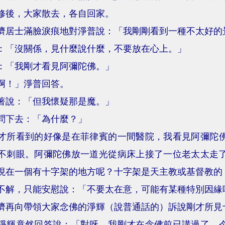
修後，大家散去，各自回家。
濟居士滿臉淚痕地對淨普說：「我剛剛看到一種不太好的
：「沒關係，見什麼說什麼，不要放在心上。」
：「我剛才看見阿彌陀佛。」
啊！」淨普回答。
著說：「但我懷疑那是魔。」
問下去：「為什麼？」
才所看到的好像是在菲律賓的一間醫院，我看見阿彌陀
不刺眼。阿彌陀佛放一道光從病床上接了一位老太太走
現在一個有十字架的地方呢？十字架是天主教或基督教的
不解，只能安慰說：「不要太在意，可能有某種特別因緣
濟再向帶領大家念佛的淨輝（說普通話的）訴說剛才所見
淨輝竟然回答說：「對呀，我剛才在念佛前已講過了，