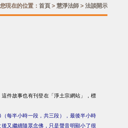
您現在的位置：
首頁
>
慧淨法師
>
法談開示
這件故事也有刊登在「淨土宗網站」，標
共修（每半小時一段，共三段），最後半小時
之後又繼續隨眾念佛，只是聲音明顯小了很