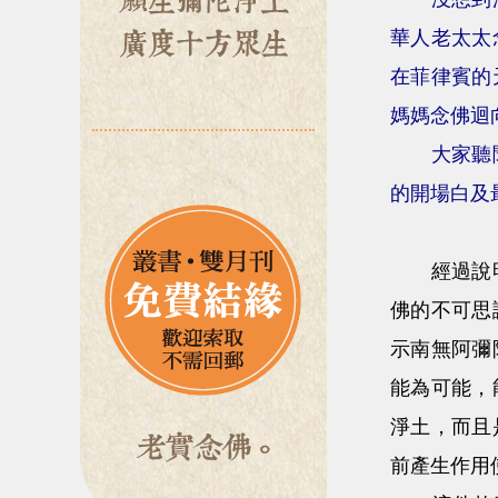
華人老太太
在菲律賓的
媽媽念佛迴
大家聽
的開場白及
經過說明之
佛的不可思
示南無阿彌
能為可能，
淨土，而且
前產生作用