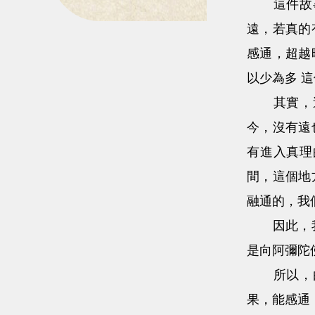
這件故事
遠，若真的
感通，超越
以少為多 
其實，這
今，沒有遠
有進入真理
間，這個地
融通的，我
因此，我們
是向阿彌陀
所以，由
果，能感通