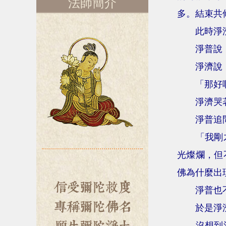
法師簡介
多。結束共
此時淨
淨普說
淨濟說
「那好
淨濟哭
淨普追
「我剛
光燦爛，但
佛為什麼出
淨普也
於是淨
沒想到