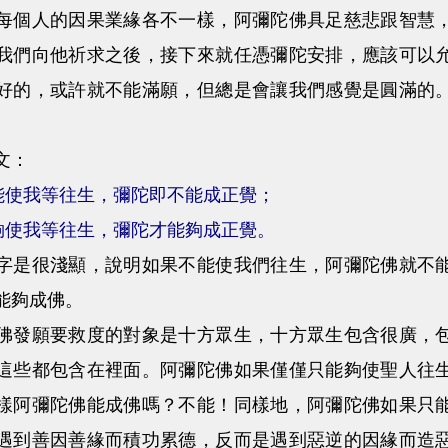
人的因果業緣各不一樣，阿彌陀佛具足慈悲跟智慧，
我們向他祈求之後，接下來就任憑彌陀安排，應該可以
好的，或許就不能滿願，但總是會讓我們感覺是圓滿的
文：
能使我等往生，彌陀即不能成正覺；
夠使我等往生，彌陀才能夠成正覺。
很淺顯，說明如果不能使我們往生，阿彌陀佛就不能
能夠成佛。
願要救度的對象是十方眾生，十方眾生包含很廣，包
這些都包含在裡面。阿彌陀佛如果僅僅只能夠使聖人往
樣阿彌陀佛能成佛嗎？不能！同樣地，阿彌陀佛如果只
遇到善因善緣而積功累德，反而是遇到惡逆的因緣而造