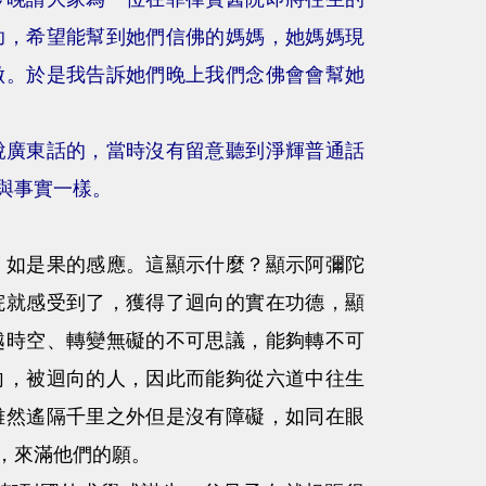
助，希望能幫到她們信佛的媽媽，她媽媽現
做。於是我告訴她們晚上我們念佛會會幫她
說廣東話的，當時沒有留意聽到淨輝普通話
與事實一樣。
如是果的感應。這顯示什麼？顯示阿彌陀
院就感受到了，獲得了迴向的實在功德，顯
越時空、轉變無礙的不可思議，能夠轉不可
向，被迴向的人，因此而能夠從六道中往生
雖然遙隔千里之外但是沒有障礙，如同在眼
，來滿他們的願。