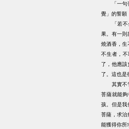
「一句彌陀
覺」的誓願
「若不生
果。有一則
燒酒香，生
不生者，不
了，他應該
了。這也是
其實不管要
菩薩就能夠
孩。但是我
菩薩，求治
能獲得你所